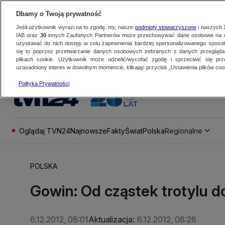
Dbamy o Twoją prywatność
Jeśli użytkownik wyrazi na to zgodę, my, nasze
podmioty stowarzyszone
i naszych
IAB oraz
30
innych Zaufanych Partnerów może przechowywać dane osobowe na ur
uzyskiwać do nich dostęp w celu zapewnienia bardziej spersonalizowanego sposo
się to poprzez przetwarzanie danych osobowych zebranych z danych przegląd
plikach cookie. Użytkownik może udzielić/wycofać zgodę i sprzeciwić się pr
uzasadniony interes w dowolnym momencie, klikając przycisk „Ustawienia plików cook
Polityka Prywatności
Oglądaj TVN24
Najnowsze
Fakty
Świat
Polska
Regionalne
POLSKA
Gowin: Od cząstek trotylu d
6.12.2012, 08:01
Aktualizacja:
6.12.2012, 08:28