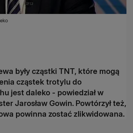
leko
lewa były cząstki TNT, które mogą
enia cząstek trotylu do
 jest daleko - powiedział w
ter Jarosław Gowin. Powtórzył też,
owa powinna zostać zlikwidowana.