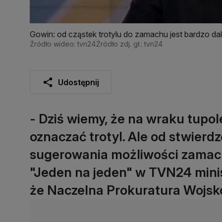
Gowin: od cząstek trotylu do zamachu jest bardzo da
Źródło wideo: tvn24
Źródło zdj. gł.: tvn24
Udostępnij
- Dziś wiemy, że na wraku tupo
oznaczać trotyl. Ale od stwierdz
sugerowania możliwości zamachu
"Jeden na jeden" w TVN24 minis
że Naczelna Prokuratura Wojsk