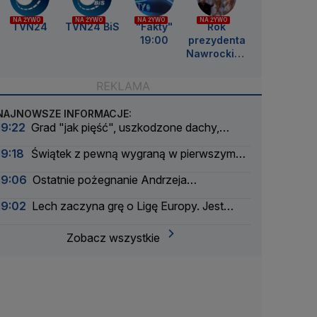
NA ŻYWO
NA ŻYWO
NA ŻYWO
NA ŻYWO
TVN24
TVN24 BiS
"Fakty"
Rok
19:00
prezydenta
Nawrockieg
o
NAJNOWSZE INFORMACJE:
19:22
Grad "jak pięść", uszkodzone dachy,
drzewo spadło na samochód
19:18
Świątek z pewną wygraną w pierwszym
secie. Trwa druga partia
19:06
Ostatnie pożegnanie Andrzeja
Morozowskiego
19:02
Lech zaczyna grę o Ligę Europy. Jest
wyraźnym faworytem
Zobacz wszystkie