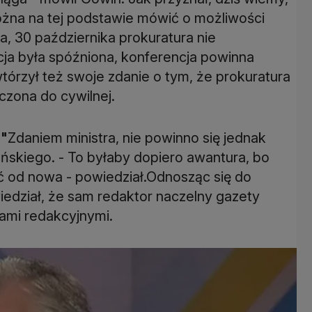
 można na tej podstawie mówić o możliwości
 30 października prokuratura nie
ja była spóźniona, konferencja powinna
tórzył też swoje zdanie o tym, że prokuratura
czona do cywilnej.
w"
Zdaniem ministra, nie powinno się jednak
skiego. - To byłaby dopiero awantura, bo
ć od nowa - powiedział.Odnosząc się do
wiedział, że sam redaktor naczelny gazety
dami redakcyjnymi.