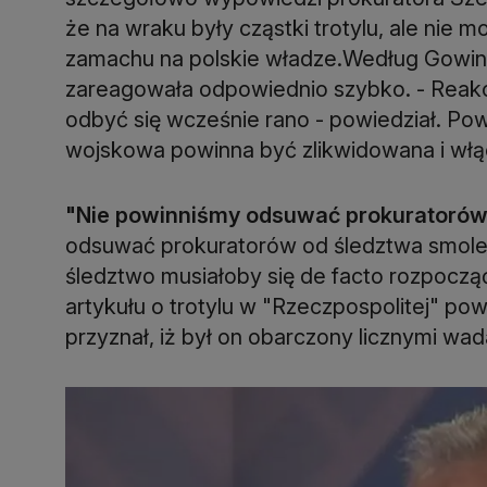
że na wraku były cząstki trotylu, ale nie
zamachu na polskie władze.Według Gowina,
zareagowała odpowiednio szybko. - Reakc
odbyć się wcześnie rano - powiedział. Pow
wojskowa powinna być zlikwidowana i włą
"Nie powinniśmy odsuwać prokuratoró
odsuwać prokuratorów od śledztwa smoleń
śledztwo musiałoby się de facto rozpoczą
artykułu o trotylu w "Rzeczpospolitej" po
przyznał, iż był on obarczony licznymi wa