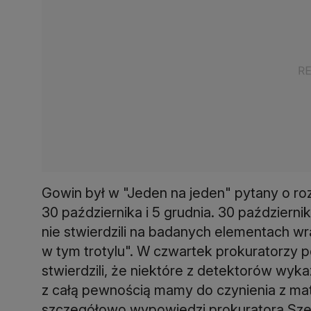
Gowin był w "Jeden na jeden" pytany o r
30 października i 5 grudnia. 30 październi
nie stwierdzili na badanych elementach w
w tym trotylu". W czwartek prokuratorzy 
stwierdzili, że niektóre z detektorów wykaz
z całą pewnością mamy do czynienia z mat
szczegółowo wypowiedzi prokuratora Szelą