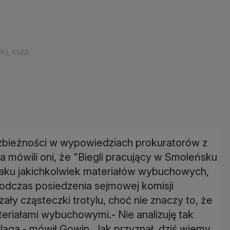
ozbieżności w wypowiedziach prokuratorów z
ka mówili oni, że "Biegli pracujący w Smoleńsku
raku jakichkolwiek materiałów wybuchowych,
podczas posiedzenia sejmowej komisji
ały cząsteczki trotylu, choć nie znaczy to, że
eriałami wybuchowymi.- Nie analizuję tak
ga - mówił Gowin. Jak przyznał, dziś wiemy,