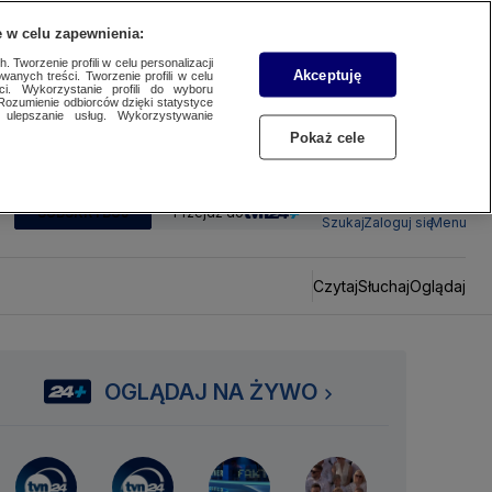
 w celu zapewnienia:
 Tworzenie profili w celu personalizacji
Akceptuję
wanych treści. Tworzenie profili w celu
ci. Wykorzystanie profili do wyboru
Rozumienie odbiorców dzięki statystyce
ulepszanie usług. Wykorzystywanie
Pokaż cele
SUBSKRYBUJ
Przejdź do
Szukaj
Zaloguj się
Menu
Czytaj
Słuchaj
Oglądaj
OGLĄDAJ NA ŻYWO