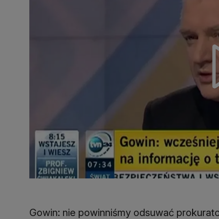
Gowin: nie powinniśmy odsuwać prokurat