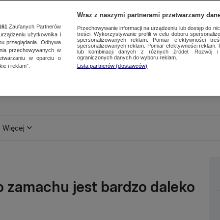
Wraz z naszymi partnerami przetwarzamy dane
161
Zaufanych Partnerów
Przechowywanie informacji na urządzeniu lub dostęp do nich.
treści. Wykorzystywanie profili w celu doboru spersonalizo
ządzeniu użytkownika i
spersonalizowanych reklam. Pomiar efektywności treś
bu przeglądania. Odbywa
spersonalizowanych reklam. Pomiar efektywności reklam. 
ania przechowywanych w
lub kombinacji danych z różnych źródeł. Rozwój i 
ograniczonych danych do wyboru reklam.
zetwarzaniu w oparciu o
ie i reklam”.
Lista partnerów (dostawców)
Więcej
o zamachu jest bardzo daleko