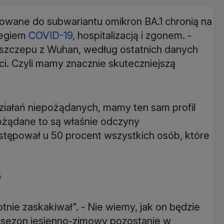
owane do subwariantu omikron BA.1 chronią na
iegiem
COVID-19
, hospitalizacją i zgonem. -
 szczepu z Wuhan, według ostatnich danych
i. Czyli mamy znacznie skuteczniejszą
ziałań niepożądanych, mamy ten sam profil
ożądane to są właśnie odczyny
stępował u 50 procent wszystkich osób, które
"
tnie zaskakiwał". - Nie wiemy, jak on będzie
y sezon jesienno-zimowy pozostanie w