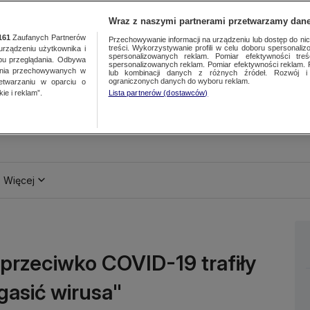
Wraz z naszymi partnerami przetwarzamy dane
161
Zaufanych Partnerów
Przechowywanie informacji na urządzeniu lub dostęp do nich.
treści. Wykorzystywanie profili w celu doboru spersonalizo
ządzeniu użytkownika i
spersonalizowanych reklam. Pomiar efektywności treś
bu przeglądania. Odbywa
spersonalizowanych reklam. Pomiar efektywności reklam. 
ania przechowywanych w
lub kombinacji danych z różnych źródeł. Rozwój i 
ograniczonych danych do wyboru reklam.
zetwarzaniu w oparciu o
ie i reklam”.
Lista partnerów (dostawców)
Więcej
przeciwko COVID-19 trafiły
gasić wirusa"