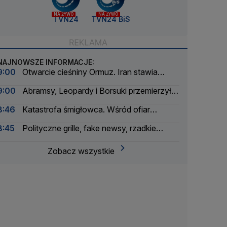
NA ŻYWO
NA ŻYWO
TVN24
TVN24 BiS
NAJNOWSZE INFORMACJE:
9:00
Otwarcie cieśniny Ormuz. Iran stawia
warunki
9:00
Abramsy, Leopardy i Borsuki przemierzyły
Wisłostradę
8:46
Katastrofa śmigłowca. Wśród ofiar
śmiertelnych trzyosobowa rodzina
8:45
Polityczne grille, fake newsy, rzadkie
choroby. Dziennikarze tvn24.pl o kulisach pracy
Zobacz wszystkie