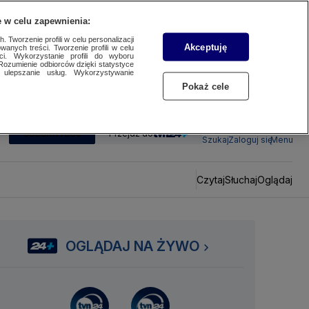
 w celu zapewnienia:
 Tworzenie profili w celu personalizacji
Akceptuję
wanych treści. Tworzenie profili w celu
ci. Wykorzystanie profili do wyboru
Rozumienie odbiorców dzięki statystyce
ulepszanie usług. Wykorzystywanie
Pokaż cele
SUBSKRYBUJ
Przejdź do
Szukaj
Zaloguj się
Menu
Czytaj
Słuchaj
Oglądaj
OGLĄDAJ NA ŻYWO