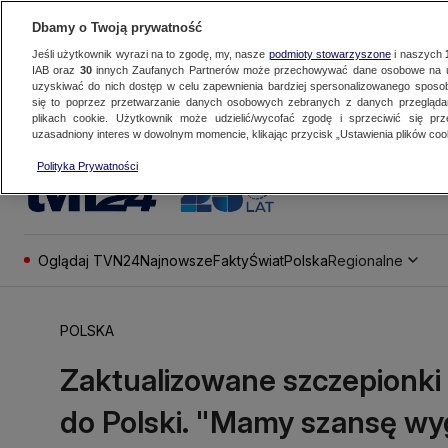
Dbamy o Twoją prywatność
Jeśli użytkownik wyrazi na to zgodę, my, nasze
podmioty stowarzyszone
i naszych
IAB oraz
30
innych Zaufanych Partnerów może przechowywać dane osobowe na ur
uzyskiwać do nich dostęp w celu zapewnienia bardziej spersonalizowanego sposo
się to poprzez przetwarzanie danych osobowych zebranych z danych przegląd
plikach cookie. Użytkownik może udzielić/wycofać zgodę i sprzeciwić się pr
uzasadniony interes w dowolnym momencie, klikając przycisk „Ustawienia plików cook
Polityka Prywatności
Oglądaj TVN24
Najnowsze
Fakty
Świat
Polska
Regionalne
POLSKA
Zaktualizowane szczepionki 
do Polski. "Mamy szansę wy