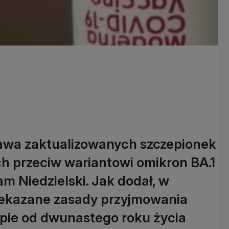
tawa zaktualizowanych szczepionek
h przeciw wariantowi omikron BA.1
am Niedzielski. Jak dodał, w
zekazane zasady przyjmowania
upie od dwunastego roku życia