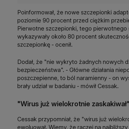
Poinformował, że nowe szczepionki adapt
poziomie 90 procent przed ciężkim przeb
Pierwotne szczepionki, tego pierwotnego
wykazywały około 80 procent skutecznośc
szczepionkę - ocenił.
Dodał, że "nie wykryto żadnych nowych d
bezpieczeństwa". - Główne działania niep
poszczepienne, to ból naramienny - on wy
brały udział w badaniu - mówił Cessak.
"Wirus już wielokrotnie zaskakiwał
Cessak przypomniał, że "wirus już wielokro
ewoluował. Wiemy, że raczej na najbliższ