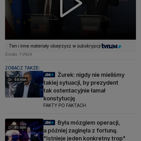
Ten i inne materiały obejrzysz w subskrypcji
Źródło: TVN24
ZOBACZ TAKŻE:
Żurek: nigdy nie mieliśmy
44 min
takiej sytuacji, by prezydent
tak ostentacyjnie łamał
konstytucję
FAKTY PO FAKTACH
Była mózgiem operacji,
45 min
a później zaginęła z fortuną.
"Istnieje jeden konkretny trop"