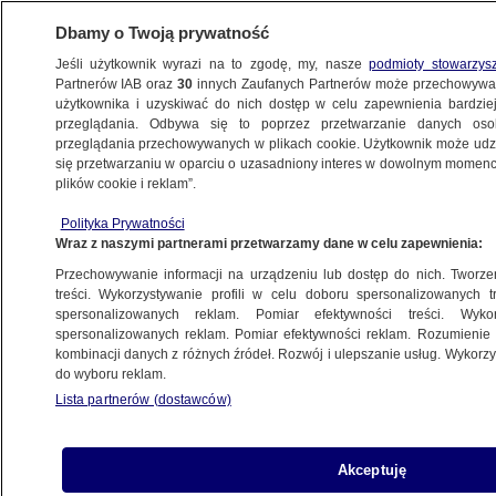
Dbamy o Twoją prywatność
Jeśli użytkownik wyrazi na to zgodę, my, nasze
podmioty stowarzys
Partnerów IAB oraz
30
innych Zaufanych Partnerów może przechowywa
użytkownika i uzyskiwać do nich dostęp w celu zapewnienia bardzi
przeglądania. Odbywa się to poprzez przetwarzanie danych os
przeglądania przechowywanych w plikach cookie. Użytkownik może udzie
POLSKA
się przetwarzaniu w oparciu o uzasadniony interes w dowolnym momencie
plików cookie i reklam”.
Tusk o szczegółach wymiany Poczobuta.
Polityka Prywatności
"Ta historia była długa i miała wiele
Wraz z naszymi partnerami przetwarzamy dane w celu zapewnienia:
zwrotów akcji"
Przechowywanie informacji na urządzeniu lub dostęp do nich. Tworzeni
treści. Wykorzystywanie profili w celu doboru spersonalizowanych tr
spersonalizowanych reklam. Pomiar efektywności treści. Wyko
Oprac.
Mikołaj Gątkiewicz
spersonalizowanych reklam. Pomiar efektywności reklam. Rozumienie o
28.04.2026, 16:52
kombinacji danych z różnych źródeł. Rozwój i ulepszanie usług. Wykor
do wyboru reklam.
Lista partnerów (dostawców)
Posłuchaj artykułu
Czyta lektor AI
Akceptuję