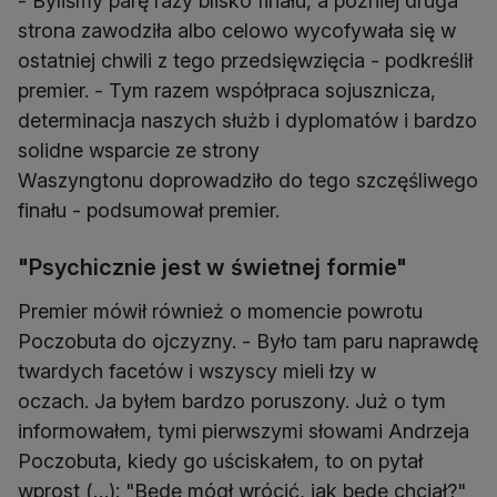
- Byliśmy parę razy blisko finału, a później druga
strona zawodziła albo celowo wycofywała się w
ostatniej chwili z tego przedsięwzięcia - podkreślił
premier. - Tym razem współpraca sojusznicza,
determinacja naszych służb i dyplomatów i bardzo
solidne wsparcie ze strony
Waszyngtonu doprowadziło do tego szczęśliwego
finału - podsumował premier.
"Psychicznie jest w świetnej formie"
Premier mówił również o momencie powrotu
Poczobuta do ojczyzny. - Było tam paru naprawdę
twardych facetów i wszyscy mieli łzy w
oczach. Ja byłem bardzo poruszony. Już o tym
informowałem, tymi pierwszymi słowami Andrzeja
Poczobuta, kiedy go uściskałem, to on pytał
wprost (…): "Będę mógł wrócić, jak będę chciał?"