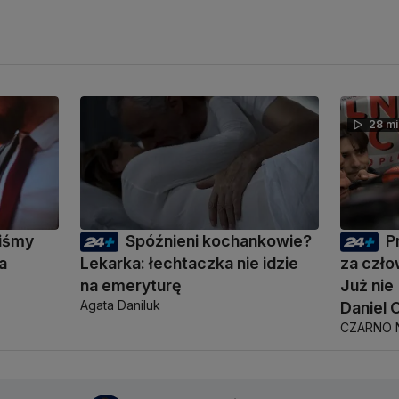
28 mi
liśmy
Spóźnieni kochankowie?
P
a
Lekarka: łechtaczka nie idzie
za czło
na emeryturę
Już ni
Agata Daniluk
Daniel 
CZARNO 