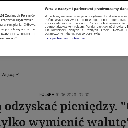
Wraz z naszymi partnerami przetwarzamy dane
161
Zaufanych Partnerów
Przechowywanie informacji na urządzeniu lub dostęp do nich.
treści. Wykorzystywanie profili w celu doboru spersonalizo
ządzeniu użytkownika i
spersonalizowanych reklam. Pomiar efektywności treś
bu przeglądania. Odbywa
spersonalizowanych reklam. Pomiar efektywności reklam. 
ania przechowywanych w
lub kombinacji danych z różnych źródeł. Rozwój i 
ograniczonych danych do wyboru reklam.
zetwarzaniu w oparciu o
ie i reklam”.
Lista partnerów (dostawców)
Więcej
POLSKA
|
19.06.2026, 07:30
 odzyskać pieniędzy. 
tylko wymienić walutę