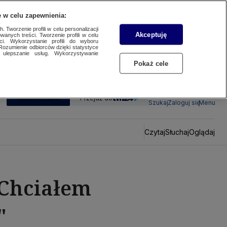
 w celu zapewnienia:
 Tworzenie profili w celu personalizacji
Akceptuję
wanych treści. Tworzenie profili w celu
ci. Wykorzystanie profili do wyboru
Rozumienie odbiorców dzięki statystyce
ulepszanie usług. Wykorzystywanie
Pokaż cele
SUBSKRYBUJ
Przejdź do
Szukaj
Zaloguj się
Menu
Czytaj
Słuchaj
Oglądaj
"Chciałem
"