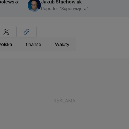
bolewska
Jakub Stachowiak
Reporter "Superwizjera"
Polska
finanse
Waluty