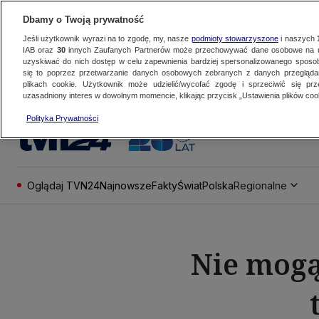
Dbamy o Twoją prywatność
Jeśli użytkownik wyrazi na to zgodę, my, nasze
podmioty stowarzyszone
i naszych
IAB oraz
30
innych Zaufanych Partnerów może przechowywać dane osobowe na ur
uzyskiwać do nich dostęp w celu zapewnienia bardziej spersonalizowanego sposo
się to poprzez przetwarzanie danych osobowych zebranych z danych przegląd
plikach cookie. Użytkownik może udzielić/wycofać zgodę i sprzeciwić się pr
uzasadniony interes w dowolnym momencie, klikając przycisk „Ustawienia plików cook
Polityka Prywatności
Oglądaj TVN24
Najnowsze
Fakty
Świat
Polska
Regionalne
Nie mogą