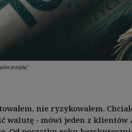
iądze przyjdą”
stowałem, nie ryzykowałem. Chciał
 walutę - mówi jeden z klientów 
e. Od początku roku bezskuteczni