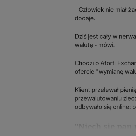
- Człowiek nie miał ż
dodaje.
Dziś jest cały w nerw
walutę - mówi.
Chodzi o Aforti Exchan
ofercie "wymianę walu
Klient przelewał pieni
przewalutowaniu zlec
odbywało się online: 
"Niech się pan 