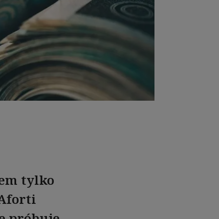
em tylko
Aforti
e próbuje