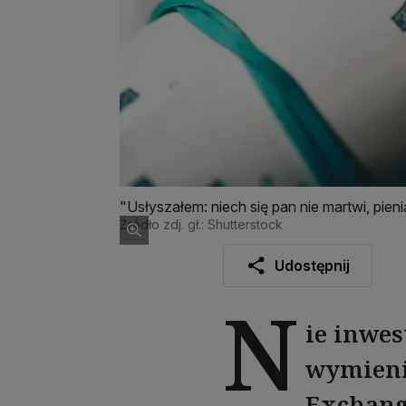
"Usłyszałem: niech się pan nie martwi, pien
Źródło zdj. gł.: Shutterstock
Udostępnij
N
ie inwe
wymienić
Exchang