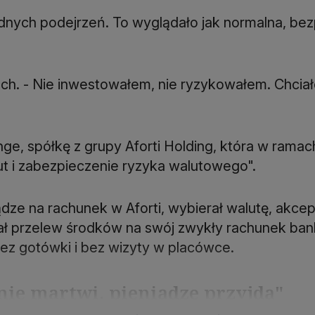
adnych podejrzeń. To wyglądało jak normalna, bez
ach. - Nie inwestowałem, nie ryzykowałem. Chcia
ge, spółkę z grupy Aforti Holding, która w ramach
t i zabezpieczenie ryzyka walutowego".
ądze na rachunek w Aforti, wybierał walutę, akcep
ał przelew środków na swój zwykły rachunek ba
bez gotówki i bez wizyty w placówce.
nie martwi, pieniądze przyjdą"