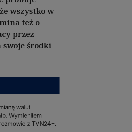
 że wszystko w
mina też o
acy przez
 swoje środki
ymianę walut
ało. Wymieniłem
w rozmowie z TVN24+.