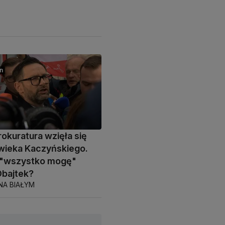
n
rokuratura wzięła się
wieka Kaczyńskiego.
e "wszystko mogę"
Obajtek?
NA BIAŁYM