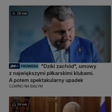
26 min
"Dziki zachód", umowy
PREMIERA
z największymi piłkarskimi klubami.
A potem spektakularny upadek
CZARNO NA BIAŁYM
38 min