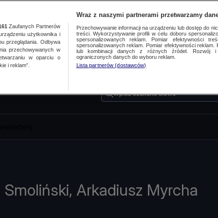
Wraz z naszymi partnerami przetwarzamy dane
161
Zaufanych Partnerów
Przechowywanie informacji na urządzeniu lub dostęp do nich.
treści. Wykorzystywanie profili w celu doboru spersonalizo
ządzeniu użytkownika i
spersonalizowanych reklam. Pomiar efektywności treś
bu przeglądania. Odbywa
spersonalizowanych reklam. Pomiar efektywności reklam. 
ania przechowywanych w
lub kombinacji danych z różnych źródeł. Rozwój i 
ograniczonych danych do wyboru reklam.
zetwarzaniu w oparciu o
ie i reklam”.
Lista partnerów (dostawców)
Wpisz szukane słowo
ewslettery
 Smoliński, Arkadiusz Myrcha