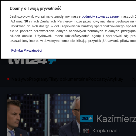
Dbamy o Twoją prywatność
Jeśli użytkownik wyrazi na to zgodę, my, nasze
podmioty stowarzyszone
i naszych
IAB oraz
30
innych Zaufanych Partnerów może przechowywać dane osobowe na ur
uzyskiwać do nich dostęp w celu zapewnienia bardziej spersonalizowanego sposo
się to poprzez przetwarzanie danych osobowych zebranych z danych przegląd
plikach cookie. Użytkownik może udzielić/wycofać zgodę i sprzeciwić się pr
uzasadniony interes w dowolnym momencie, klikając przycisk „Ustawienia plików cook
Polityka Prywatności
Na żywo
Programy
Filmy dokumentalne
Podcasty
Artykuły
N
Kazimierz
Kropka nad i