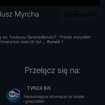
diusz Myrcha
Wersja audio
ry
ws.
Funduszu
Sprawiedliwoś
ci? -
Przede
wszystkim
i
trwał
przez
wiele
lat,
był
Rozwiń
Przełącz się na:
TVN24 BiS
Najważniejsze informacje ze świata
i gospodarki.