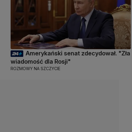
Amerykański senat zdecydował. "Zła
wiadomość dla Rosji"
ROZMOWY NA SZCZYCIE