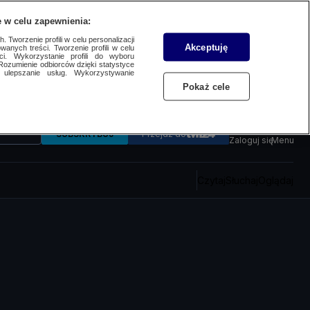
 w celu zapewnienia:
 Tworzenie profili w celu personalizacji
Akceptuję
wanych treści. Tworzenie profili w celu
ci. Wykorzystanie profili do wyboru
Rozumienie odbiorców dzięki statystyce
ulepszanie usług. Wykorzystywanie
Pokaż cele
SUBSKRYBUJ
Przejdź do
Zaloguj się
Menu
Czytaj
Słuchaj
Oglądaj