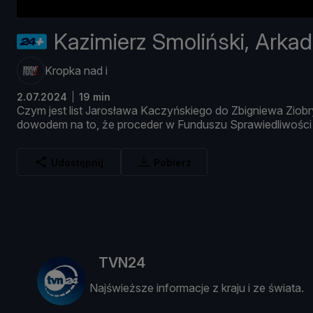
Kazimierz Smoliński, Arka
Kropka nad i
2.07.2024
19 min
Czym
jest
list
Jarosł
awa
Kaczyń
skiego
do
Zbigniewa
Ziob
dowodem
na
to, ż
e
proceder
w
Funduszu
Sprawiedliwoś
c
Udostępnij
Pobierz
TVN24
Najświeższe informacje z kraju i ze świata.