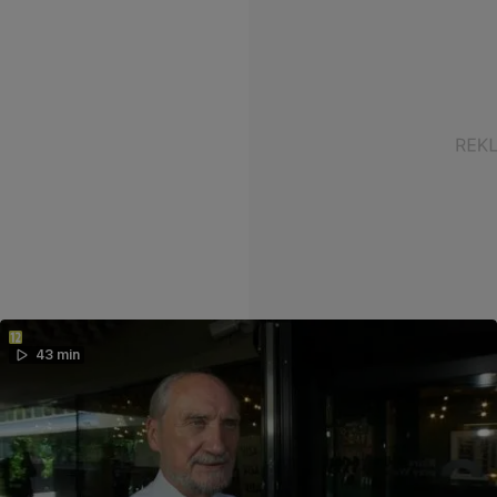
43 min