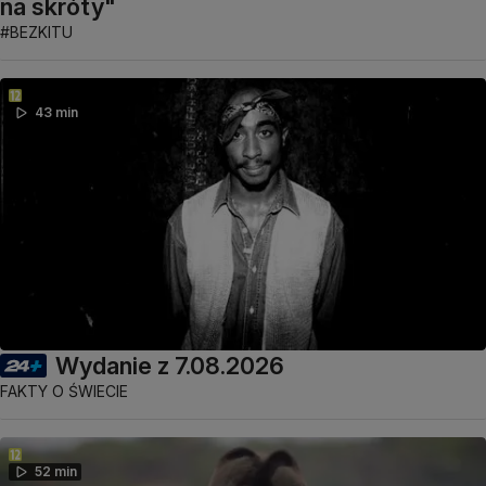
na skróty"
#BEZKITU
43 min
Wydanie z 7.08.2026
FAKTY O ŚWIECIE
52 min