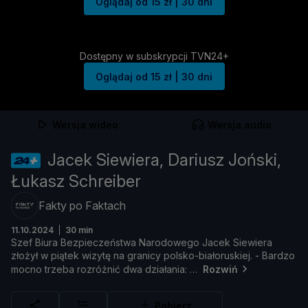
Oglądaj od 15 zł | 30 dni
Dostępny w subskrypcji TVN24+
Oglądaj od 15 zł | 30 dni
Wersja wideo
Wersja audio
Jacek Siewiera, Dariusz Joński,
Łukasz Schreiber
Fakty po Faktach
11.10.2024
30 min
Szef
Biura
Bezpieczeń
stwa
Narodowego
Jacek
Siewiera
zł
oż
ył
w
pią
tek
wizytę
na
granicy
polsko-
biał
oruskiej. -
Bardzo
mocno
trzeba
rozróż
nić
dwa
dział
ania:
Rozwiń
Pobierz