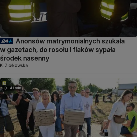
Anonsów matrymonialnych szukała
w gazetach, do rosołu i flaków sypała
środek nasenny
K. Ziółkowska
41 min