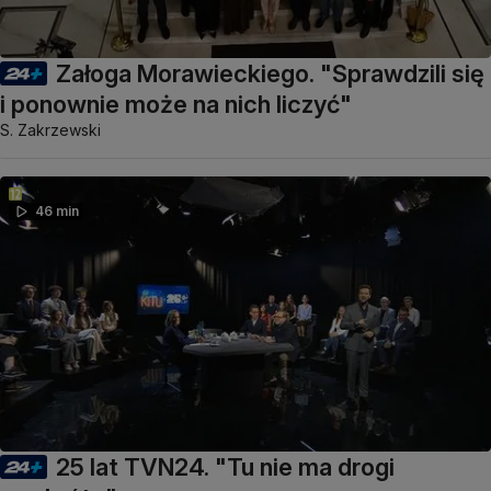
Załoga Morawieckiego. "Sprawdzili się
i ponownie może na nich liczyć"
S. Zakrzewski
46 min
25 lat TVN24. "Tu nie ma drogi