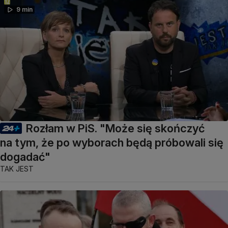
9 min
Rozłam w PiS. "Może się skończyć
na tym, że po wyborach będą próbowali się
dogadać"
TAK JEST