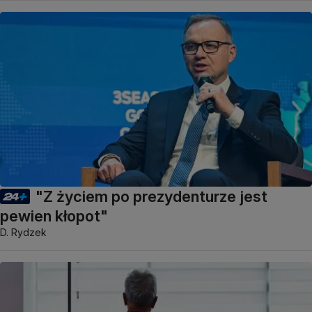
"Z życiem po prezydenturze jest
pewien kłopot"
D. Rydzek