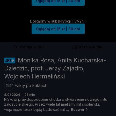
Oglądaj od 15 zł | 30 dni
Dostępny w subskrypcji TVN24+
Oglądaj od 15 zł | 30 dni
Wersja wideo
Wersja audio
Monika Rosa, Anita Kucharska-
Dziedzic, prof. Jerzy Zajadło,
Wojciech Hermeliński
Fakty po Faktach
8.01.2024
26 min
PiS-
owi
prawdopodobnie
chodzi
o
stworzenie
nowego
mitu
zał
oż
ycielskiego.
Przez
wiele
lat
mieliś
my
mit
smoleń
ski,
wię
c
moż
e
teraz
bę
dą
budować
mit
Rozwiń