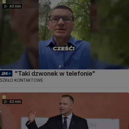
43 min
"Taki dzwonek w telefonie"
SZKŁO KONTAKTOWE
43 min