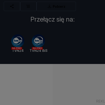
Pobierz
Przełącz się na:
NA ŻYWO
NA ŻYWO
TVN24
TVN24 BiS