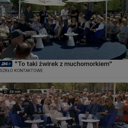
"To taki żwirek z muchomorkiem"
SZKŁO KONTAKTOWE
48 min