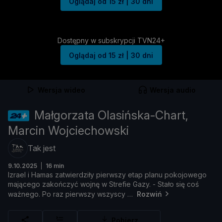
Oglądaj od 15 zł | 30 dni
Dostępny w subskrypcji TVN24+
Oglądaj od 15 zł | 30 dni
Wersja wideo
Wersja audio
Małgorzata Olasińska-Chart,
Marcin Wojciechowski
Tak jest
9.10.2025
16 min
Izrael
i
Hamas
zatwierdził
y
pierwszy
etap
planu
pokojowego
mają
cego
zakoń
czyć
wojnę
w
Strefie
Gazy. -
Stał
o
się
coś
waż
nego.
Po
raz
pierwszy
wszyscy
Rozwiń
Pobierz