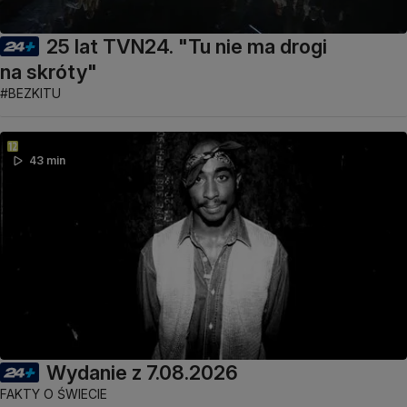
25 lat TVN24. "Tu nie ma drogi
na skróty"
#BEZKITU
43 min
Wydanie z 7.08.2026
FAKTY O ŚWIECIE