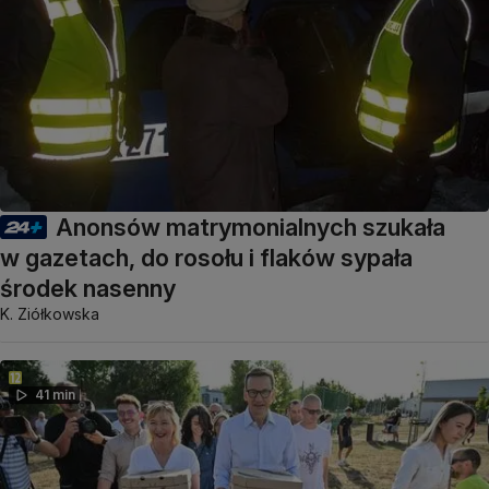
Anonsów matrymonialnych szukała
w gazetach, do rosołu i flaków sypała
środek nasenny
K. Ziółkowska
41 min