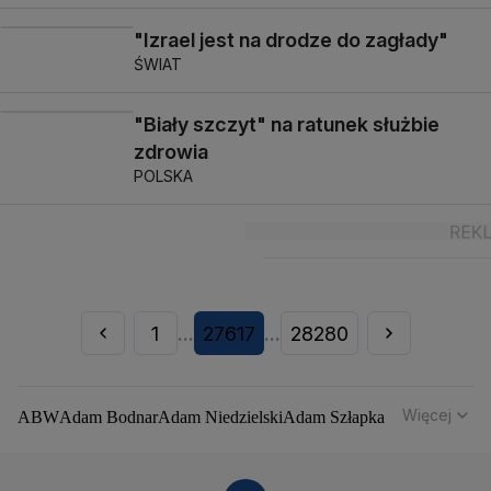
"Izrael jest na drodze do zagłady"
ŚWIAT
"Biały szczyt" na ratunek służbie
zdrowia
POLSKA
1
27617
28280
...
...
Więcej
ABW
Adam Bodnar
Adam Niedzielski
Adam Szłapka
Administracja Donalda Trumpa
Agencja Bezpieczeństwa Wewnętrznego
Agrounia