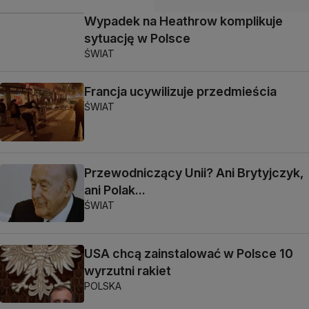
Wypadek na Heathrow komplikuje
sytuację w Polsce
ŚWIAT
Francja ucywilizuje przedmieścia
ŚWIAT
Przewodniczący Unii? Ani Brytyjczyk,
ani Polak...
ŚWIAT
USA chcą zainstalować w Polsce 10
wyrzutni rakiet
POLSKA