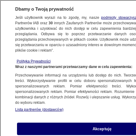
Dbamy o Twoją prywatność
Jeśli użytkownik wyrazi na to zgodę, my, nasze
podmioty stowarzys
Partnerów IAB oraz
30
innych Zaufanych Partnerów może przechowywa
użytkownika i uzyskiwać do nich dostęp w celu zapewnienia bardzi
przeglądania. Odbywa się to poprzez przetwarzanie danych os
przeglądania przechowywanych w plikach cookie. Użytkownik może udzie
NAJNOWSZE
się przetwarzaniu w oparciu o uzasadniony interes w dowolnym momencie
plików cookie i reklam”.
Posłowie nie spłacili długów
Polityka Prywatności
Wraz z naszymi partnerami przetwarzamy dane w celu zapewnienia:
Przemoc w Kenii pochłonęła już tysiąc
Przechowywanie informacji na urządzeniu lub dostęp do nich. Tworzeni
ofiar
treści. Wykorzystywanie profili w celu doboru spersonalizowanych tr
ŚWIAT
spersonalizowanych reklam. Pomiar efektywności treści. Wyko
spersonalizowanych reklam. Pomiar efektywności reklam. Rozumienie o
kombinacji danych z różnych źródeł. Rozwój i ulepszanie usług. Wykor
Premier Tusk o tarczy na Słowacji
do wyboru reklam.
POLSKA
Lista partnerów (dostawców)
Płatek waży już 3 kilogramy
Akceptuję
CIEKAWOSTKI