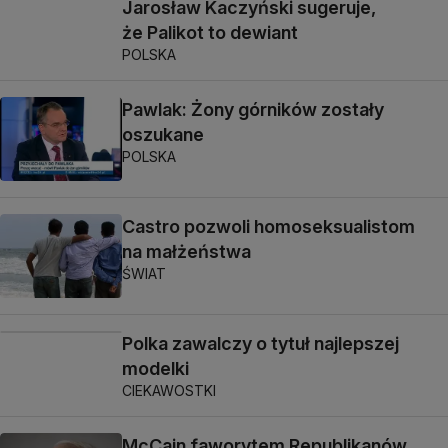
Jarosław Kaczyński sugeruje,
że Palikot to dewiant
POLSKA
Pawlak: Żony górników zostały
oszukane
POLSKA
Castro pozwoli homoseksualistom
na małżeństwa
ŚWIAT
Polka zawalczy o tytuł najlepszej
modelki
CIEKAWOSTKI
McCain faworytem Republikanów,