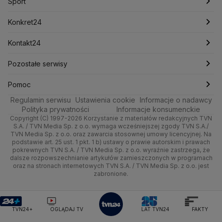
Notowania
Pogoda godzinowa
Sport
Mariusz Błaszczak
Mariusz Kamiński
Mark Zuckerberg
Mateusz Morawiecki
Zdrowie
Kraków
Pieniądze
Pogoda długoterminowa
Piłka Nożna
Konkret24
Michał Kamiński
Technologia
Poznań
Nieruchomości
Pogoda na jutro
Ministerstwo Aktywów Państwowych
Tenis
Najnowsze
Kontakt24
Ministerstwo Edukacji i Nauki
Kultura i styl
Trójmiasto
Rynki
Pogoda na weekend
Kolarstwo
Polska
Najnowsze
Pozostałe serwisy
Ministerstwo Infrastruktury
Ministerstwo Kultury
Ministerstwo Obrony Narodowej
Ciekawostki
Wrocław
Dla firm
Najnowsze
Skoki Narciarskie
Świat
Gorące Tematy
TVN
Pomoc
Ministerstwo Rolnictwa
Regulamin serwisu
Quizy
Ustawienia cookie
Informacje o nadawcy
Ministerstwo Rozwoju i Technologii
Kielce
Handel
Polska
Sporty zimowe
Polityka
Wyślij zgłoszenie
Dzień Dobry TVN
Centrum pomocy
Polityka prywatności
Informacje konsumenckie
Ministerstwo Sportu i Turystyki
Copyright (C) 1997-2026 Korzystanie z materiałów redakcyjnych TVN
Tematy
Kujawsko-pomorskie
Ze świata
Prognoza
Lekkoatletyka
Zdrowie
Uwaga TVN
Ministerstwo Cyfryzacji
Test zgodności
S.A. / TVN Media Sp. z o.o. wymaga wcześniejszej zgody TVN S.A./
TVN Media Sp. z o.o. oraz zawarcia stosownej umowy licencyjnej. Na
Ministerstwo Edukacji Narodowej
Lublin
podstawie art. 25 ust. 1 pkt. 1 b) ustawy o prawie autorskim i prawach
Tech
Świat
Siatkówka
Tech
HGTV
Oglądaj na TV
Ministerstwo Finansów
pokrewnych TVN S.A. / TVN Media Sp. z o.o. wyraźnie zastrzega, że
dalsze rozpowszechnianie artykułów zamieszczonych w programach
Ministerstwo Klimatu i Środowiska
Lubuskie
Moto
Nauka
F1
Nauka
TVN Turbo
Zrealizuj voucher
oraz na stronach internetowych TVN S.A. / TVN Media Sp. z o.o. jest
Ministerstwo Nauki i Szkolnictwa Wyższego
zabronione.
Olsztyn
Dla seniora
Ciekawostki
Ministerstwo Sprawiedliwości
Rozrywka
TVN Style
Ministerstwo Rodziny, Pracy i Polityki Społecznej
Opole
Turystyka
Podróże
TVN7
Ministerstwo Spraw Zagranicznych
Moskwa
TVN24+
OGLĄDAJ TV
LAT TVN24
FAKTY
Naczelny Sąd Administracyjny