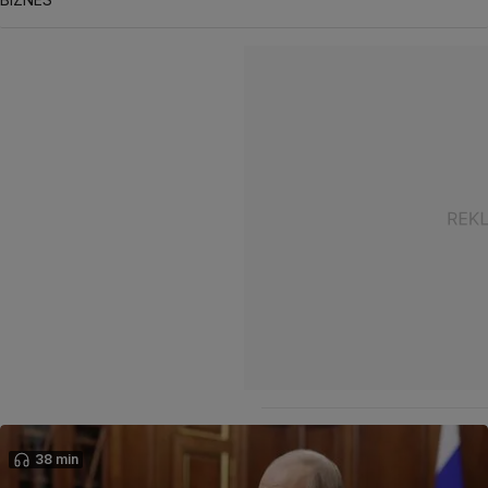
38 min