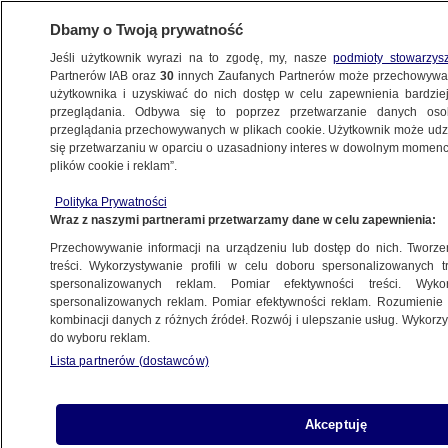
Dbamy o Twoją prywatność
Jeśli użytkownik wyrazi na to zgodę, my, nasze
podmioty stowarzys
Partnerów IAB oraz
30
innych Zaufanych Partnerów może przechowywa
użytkownika i uzyskiwać do nich dostęp w celu zapewnienia bardzi
przeglądania. Odbywa się to poprzez przetwarzanie danych os
przeglądania przechowywanych w plikach cookie. Użytkownik może udzie
KULTURA I STYL
się przetwarzaniu w oparciu o uzasadniony interes w dowolnym momencie
plików cookie i reklam”.
Książki Amy Winehouse na sprzedaż.
Polityka Prywatności
Egzemplarz "Mistrza i Małgorzaty"
Wraz z naszymi partnerami przetwarzamy dane w celu zapewnienia:
wygląda tak, jakby wpadł do wanny
Przechowywanie informacji na urządzeniu lub dostęp do nich. Tworzeni
treści. Wykorzystywanie profili w celu doboru spersonalizowanych tr
2.06.2022, 09:40
spersonalizowanych reklam. Pomiar efektywności treści. Wyko
spersonalizowanych reklam. Pomiar efektywności reklam. Rozumienie o
kombinacji danych z różnych źródeł. Rozwój i ulepszanie usług. Wykor
Udostępnij
do wyboru reklam.
Lista partnerów (dostawców)
Akceptuję