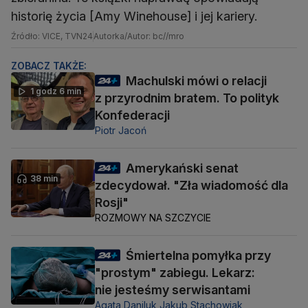
historię życia [Amy Winehouse] i jej kariery.
Źródło: VICE, TVN24
Autorka/Autor: bc//mro
ZOBACZ TAKŻE:
Machulski mówi o relacji
1 godz 6 min
z przyrodnim bratem. To polityk
Konfederacji
Piotr Jacoń
Amerykański senat
38 min
zdecydował. "Zła wiadomość dla
Rosji"
ROZMOWY NA SZCZYCIE
Śmiertelna pomyłka przy
"prostym" zabiegu. Lekarz:
nie jesteśmy serwisantami
Agata Daniluk,
Jakub Stachowiak