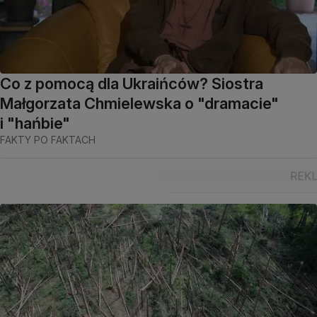
Co z pomocą dla Ukraińców? Siostra
Małgorzata Chmielewska o "dramacie"
i "hańbie"
FAKTY PO FAKTACH