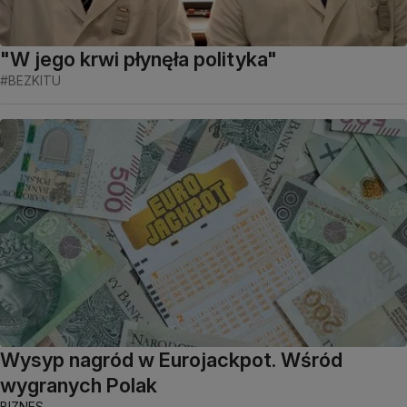
"W jego krwi płynęła polityka"
#BEZKITU
Wysyp nagród w Eurojackpot. Wśród
wygranych Polak
BIZNES