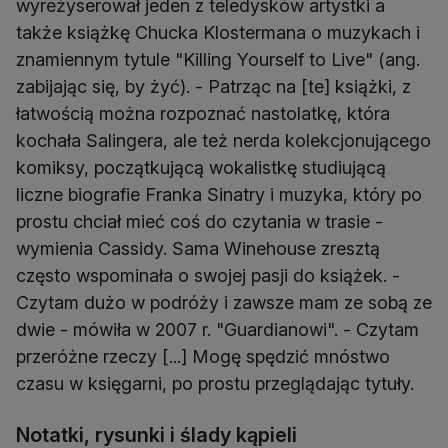
wyreżyserował jeden z teledysków artystki a
także książkę Chucka Klostermana o muzykach i
znamiennym tytule "Killing Yourself to Live" (ang.
zabijając się, by żyć). - Patrząc na [te] książki, z
łatwością można rozpoznać nastolatkę, która
kochała Salingera, ale też nerda kolekcjonującego
komiksy, początkującą wokalistkę studiującą
liczne biografie Franka Sinatry i muzyka, który po
prostu chciał mieć coś do czytania w trasie -
wymienia Cassidy. Sama Winehouse zresztą
często wspominała o swojej pasji do książek. -
Czytam dużo w podróży i zawsze mam ze sobą ze
dwie - mówiła w 2007 r. "Guardianowi". - Czytam
przeróżne rzeczy [...] Mogę spędzić mnóstwo
czasu w księgarni, po prostu przeglądając tytuły.
Notatki, rysunki i ślady kąpieli