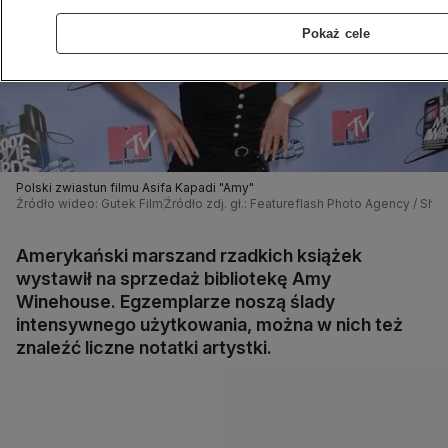
Pokaż cele
Polski zwiastun filmu Asifa Kapadi "Amy"
Źródło wideo: Gutek Film
Źródło zdj. gł.: Featureflash Photo Agency / Shu
Amerykański marszand rzadkich książek
wystawił na sprzedaż bibliotekę Amy
Winehouse. Egzemplarze noszą ślady
intensywnego użytkowania, można w nich też
znaleźć liczne notatki artystki.