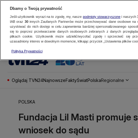
Dbamy o Twoją prywatność
Jeśli użytkownik wyrazi na to zgodę, my, nasze
podmioty stowarzyszone
i naszych
IAB oraz
30
innych Zaufanych Partnerów może przechowywać dane osobowe na ur
uzyskiwać do nich dostęp w celu zapewnienia bardziej spersonalizowanego sposo
się to poprzez przetwarzanie danych osobowych zebranych z danych przegląd
plikach cookie. Użytkownik może udzielić/wycofać zgodę i sprzeciwić się pr
uzasadniony interes w dowolnym momencie, klikając przycisk „Ustawienia plików cook
Polityka Prywatności
Oglądaj TVN24
Najnowsze
Fakty
Świat
Polska
Regionalne
POLSKA
Fundacja Lil Masti promuje s
wniosek do sądu