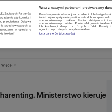
Wraz z naszymi partnerami przetwarzamy dane
161
Zaufanych Partnerów
Przechowywanie informacji na urządzeniu lub dostęp do nich.
treści. Wykorzystywanie profili w celu doboru spersonalizo
ządzeniu użytkownika i
spersonalizowanych reklam. Pomiar efektywności treś
bu przeglądania. Odbywa
spersonalizowanych reklam. Pomiar efektywności reklam. 
ania przechowywanych w
lub kombinacji danych z różnych źródeł. Rozwój i 
ograniczonych danych do wyboru reklam.
zetwarzaniu w oparciu o
ie i reklam”.
Lista partnerów (dostawców)
Więcej
harenting. Ministerstwo kieruje