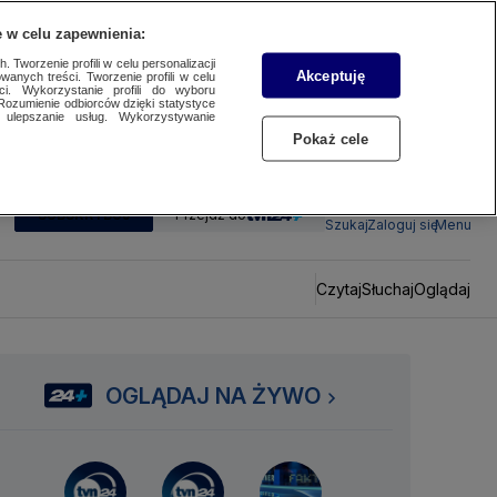
 w celu zapewnienia:
 Tworzenie profili w celu personalizacji
Akceptuję
wanych treści. Tworzenie profili w celu
ci. Wykorzystanie profili do wyboru
Rozumienie odbiorców dzięki statystyce
ulepszanie usług. Wykorzystywanie
Pokaż cele
SUBSKRYBUJ
Przejdź do
Szukaj
Zaloguj się
Menu
Czytaj
Słuchaj
Oglądaj
OGLĄDAJ NA ŻYWO