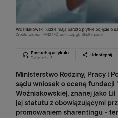
Woźniakowski: ludzie mają bardzo płytkie pojęcie o sa
Źródło wideo: TVN24+
Źródło zdj. gł.: Shutterstock
Posłuchaj artykułu
Udostępnij
Czyta lektor AI
Ministerstwo Rodziny, Pracy i Po
sądu wniosek o ocenę fundacji "
Woźniakowskiej, znanej jako Lil
jej statutu z obowiązującymi pr
promowaniem sharentingu - t