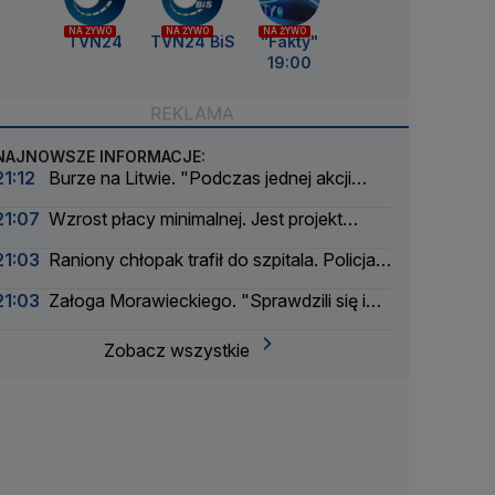
NA ŻYWO
NA ŻYWO
NA ŻYWO
TVN24
TVN24 BiS
"Fakty"
19:00
NAJNOWSZE INFORMACJE:
21:12
Burze na Litwie. "Podczas jednej akcji
wywoziliśmy nawet 50 drzew"
21:07
Wzrost płacy minimalnej. Jest projekt
rządu
21:03
Raniony chłopak trafił do szpitala. Policja
szuka sprawcy
21:03
Załoga Morawieckiego. "Sprawdzili się i
ponownie może na nich liczyć"
Zobacz wszystkie