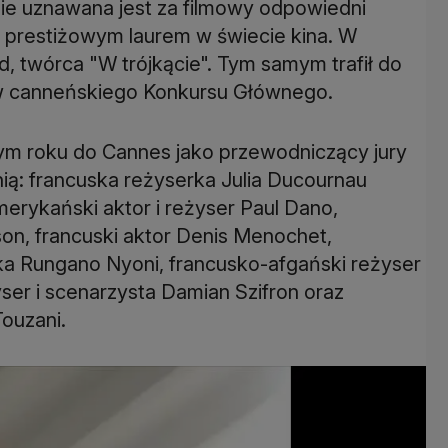
e uznawana jest za filmowy odpowiedni
ej prestiżowym laurem w świecie kina. W
d, twórca "W trójkącie". Tym samym trafił do
w canneńskiego Konkursu Głównego.
ym roku do Cannes jako przewodniczący jury
ią: francuska reżyserka Julia Ducournau
merykański aktor i reżyser Paul Dano,
son, francuski aktor Denis Menochet,
rka Rungano Nyoni, francusko-afgański reżyser
yser i scenarzysta Damian Szifron oraz
Touzani.