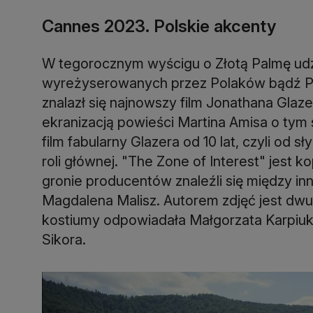
Cannes 2023. Polskie akcenty
W tegorocznym wyścigu o Złotą Palmę udzi
wyreżyserowanych przez Polaków bądź Polk
znalazł się najnowszy film Jonathana Glazer
ekranizacją powieści Martina Amisa o ty
film fabularny Glazera od 10 lat, czyli od
roli głównej. "The Zone of Interest" jest
gronie producentów znaleźli się między in
Magdalena Malisz. Autorem zdjęć jest d
kostiumy odpowiadała Małgorzata Karpiuk,
Sikora.