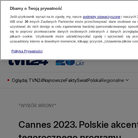
Dbamy o Twoją prywatność
Jeśli użytkownik wyrazi na to zgodę, my, nasze
podmioty stowarzyszone
i naszych
IAB oraz
30
innych Zaufanych Partnerów może przechowywać dane osobowe na ur
uzyskiwać do nich dostęp w celu zapewnienia bardziej spersonalizowanego sposo
się to poprzez przetwarzanie danych osobowych zebranych z danych przegląd
plikach cookie. Użytkownik może udzielić/wycofać zgodę i sprzeciwić się pr
uzasadniony interes w dowolnym momencie, klikając przycisk „Ustawienia plików cook
Polityka Prywatności
Oglądaj TVN24
Najnowsze
Fakty
Świat
Polska
Regionalne
"WYBÓR WRONY"
Cannes 2023. Polskie akcent
tegorocznego programu