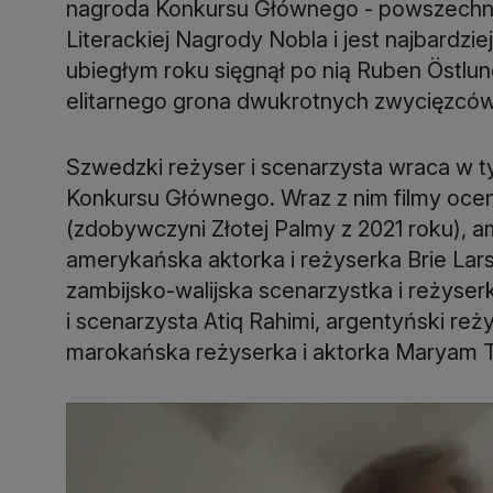
nagroda Konkursu Głównego - powszechni
Literackiej Nagrody Nobla i jest najbardzi
ubiegłym roku sięgnął po nią Ruben Östlun
elitarnego grona dwukrotnych zwycięzcó
Szwedzki reżyser i scenarzysta wraca w t
Konkursu Głównego. Wraz z nim filmy ocen
(zdobywczyni Złotej Palmy z 2021 roku), a
amerykańska aktorka i reżyserka Brie Lar
zambijsko-walijska scenarzystka i reżyse
i scenarzysta Atiq Rahimi, argentyński reż
marokańska reżyserka i aktorka Maryam 