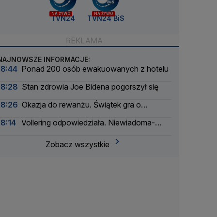
NA ŻYWO
NA ŻYWO
TVN24
TVN24 BiS
NAJNOWSZE INFORMACJE:
18:44
Ponad 200 osób ewakuowanych z hotelu
18:28
Stan zdrowia Joe Bidena pogorszył się
18:26
Okazja do rewanżu. Świątek gra o
ćwierćfinał
18:14
Vollering odpowiedziała. Niewiadoma-
Phinney straciła koszulkę liderki Tour de France
Zobacz wszystkie