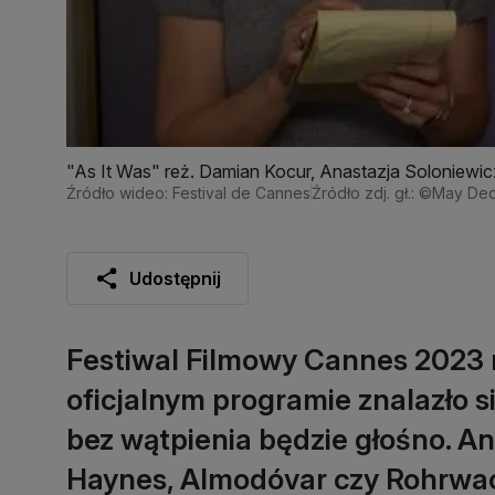
"As It Was" reż. Damian Kocur, Anastazja Soloniewic
Źródło wideo: Festival de Cannes
Źródło zdj. gł.: ©May D
Udostępnij
Festiwal Filmowy Cannes 2023 r
oficjalnym programie znalazło s
bez wątpienia będzie głośno. A
Haynes, Almodóvar czy Rohrwac