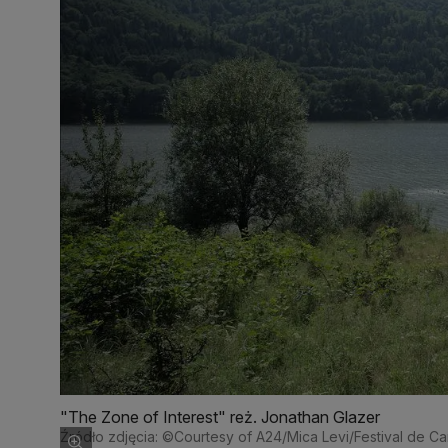
"The Zone of Interest" reż. Jonathan Glazer
Źródło zdjęcia: ©Courtesy of A24/Mica Levi/Festival de C