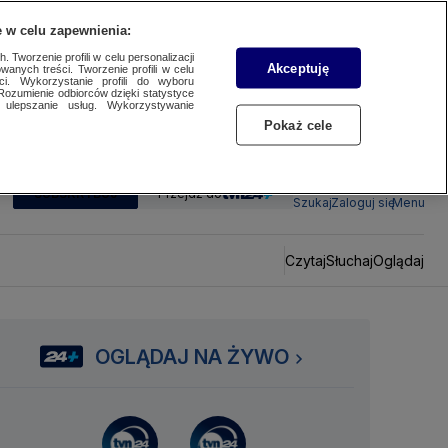
 w celu zapewnienia:
 Tworzenie profili w celu personalizacji
Akceptuję
wanych treści. Tworzenie profili w celu
ci. Wykorzystanie profili do wyboru
Rozumienie odbiorców dzięki statystyce
ulepszanie usług. Wykorzystywanie
Pokaż cele
SUBSKRYBUJ
Przejdź do
Szukaj
Zaloguj się
Menu
Czytaj
Słuchaj
Oglądaj
OGLĄDAJ NA ŻYWO