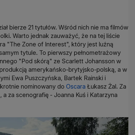
ał bierze 21 tytułów. Wśród nich nie ma filmów
i. Warto jednak zauważyć, że na tej liście
a "The Zone of Interest", który jest luźną
m samym tytule. To pierwszy pełnometrażowy
 słynnego "Pod skórą" ze Scarlett Johansson w
 koprodukcją amerykańsko-brytyjsko-polską, a w
nymi Ewa Puszczyńska, Bartek Rainski i
wukrotnie nominowany do
Oscara
Łukasz Żal. Za
 a za scenografię - Joanna Kuś i Katarzyna