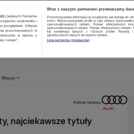
Wraz z naszymi partnerami przetwarzamy dane
161
Zaufanych Partnerów
Przechowywanie informacji na urządzeniu lub dostęp do nich.
treści. Wykorzystywanie profili w celu doboru spersonalizo
ządzeniu użytkownika i
spersonalizowanych reklam. Pomiar efektywności treś
bu przeglądania. Odbywa
spersonalizowanych reklam. Pomiar efektywności reklam. 
ania przechowywanych w
lub kombinacji danych z różnych źródeł. Rozwój i 
ograniczonych danych do wyboru reklam.
zetwarzaniu w oparciu o
ie i reklam”.
Lista partnerów (dostawców)
Więcej
Partner serwisu:
y, najciekawsze tytuły