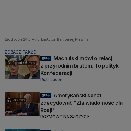
Źródło: tvn24.pl
Autorka/Autor: Bartłomiej Plewnia
ZOBACZ TAKŻE:
Machulski mówi o relacji
1 godz 6 min
z przyrodnim bratem. To polityk
Konfederacji
Piotr Jacoń
Amerykański senat
38 min
zdecydował. "Zła wiadomość dla
Rosji"
ROZMOWY NA SZCZYCIE