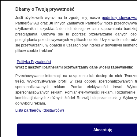
Dbamy o Twoją prywatność
Jeśli użytkownik wyrazi na to zgodę, my, nasze
podmioty stowarzys
Partnerów IAB oraz
30
innych Zaufanych Partnerów może przechowywa
użytkownika i uzyskiwać do nich dostęp w celu zapewnienia bardzi
przeglądania. Odbywa się to poprzez przetwarzanie danych os
przeglądania przechowywanych w plikach cookie. Użytkownik może udzie
KIELCE
się przetwarzaniu w oparciu o uzasadniony interes w dowolnym momencie
plików cookie i reklam”.
"Bizancjum marszałka". Miliony
Polityka Prywatności
na nagrody, rekordzista zarobił ponad 300
Wraz z naszymi partnerami przetwarzamy dane w celu zapewnienia:
tysięcy w rok
Przechowywanie informacji na urządzeniu lub dostęp do nich. Tworzeni
treści. Wykorzystywanie profili w celu doboru spersonalizowanych tr
27.03.2024, 17:53
spersonalizowanych reklam. Pomiar efektywności treści. Wyko
spersonalizowanych reklam. Pomiar efektywności reklam. Rozumienie o
kombinacji danych z różnych źródeł. Rozwój i ulepszanie usług. Wykor
Udostępnij
do wyboru reklam.
Lista partnerów (dostawców)
Nagrody o łącznej wysokości ponad 10 milionów
złotych wypłacił w 2023 roku swoim
pracownikom Urząd Marszałkowski
Akceptuję