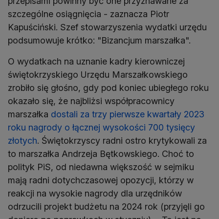
przepisami powinny być one przyznawane za
szczególne osiągnięcia - zaznacza Piotr
Kapuściński. Szef stowarzyszenia wydatki urzędu
podsumowuje krótko: "Bizancjum marszałka".
O wydatkach na uznanie kadry kierowniczej
świętokrzyskiego Urzędu Marszałkowskiego
zrobiło się głośno, gdy pod koniec ubiegłego roku
okazało się, że najbliżsi współpracownicy
marszałka
dostali za trzy pierwsze kwartały 2023
roku nagrody o łącznej wysokości 700 tysięcy
złotych
. Świętokrzyscy radni ostro krytykowali za
to marszałka Andrzeja Bętkowskiego. Choć to
polityk PiS, od niedawna większość w sejmiku
mają radni dotychczasowej opozycji, którzy w
reakcji na wysokie nagrody dla urzędników
odrzucili projekt budżetu na 2024 rok (przyjęli go