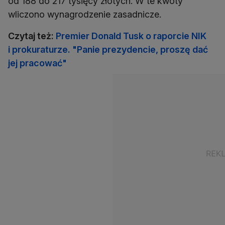
od 188 do 217 tysięcy złotych. W te kwoty
wliczono wynagrodzenie zasadnicze.
Czytaj też:
Premier Donald Tusk o raporcie NIK
i prokuraturze. "Panie prezydencie, proszę dać
jej pracować"