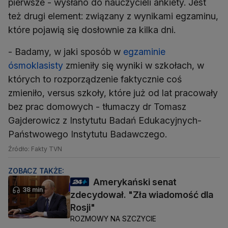
pierwsze - wysłano do nauczycieli ankiety. Jest
też drugi element: związany z wynikami egzaminu,
które pojawią się dosłownie za kilka dni.
- Badamy, w jaki sposób w
egzaminie
ósmoklasisty
zmieniły się wyniki w szkołach, w
których to rozporządzenie faktycznie coś
zmieniło, versus szkoły, które już od lat pracowały
bez prac domowych - tłumaczy dr Tomasz
Gajderowicz z Instytutu Badań Edukacyjnych-
Państwowego Instytutu Badawczego.
Źródło: Fakty TVN
ZOBACZ TAKŻE:
Amerykański senat
38 min
zdecydował. "Zła wiadomość dla
Rosji"
ROZMOWY NA SZCZYCIE