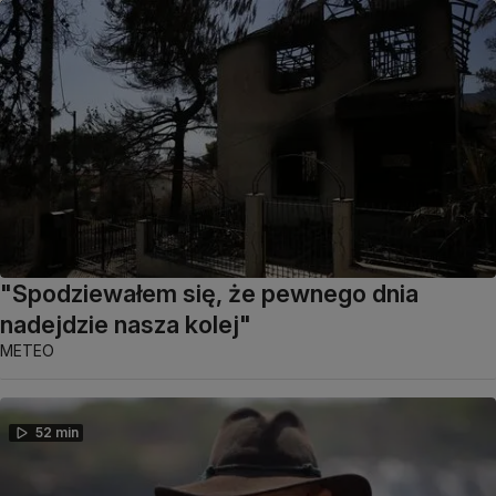
"Spodziewałem się, że pewnego dnia
nadejdzie nasza kolej"
METEO
52 min