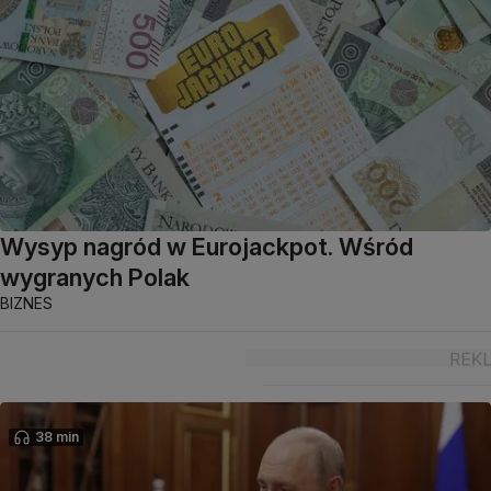
Wysyp nagród w Eurojackpot. Wśród
wygranych Polak
BIZNES
38 min