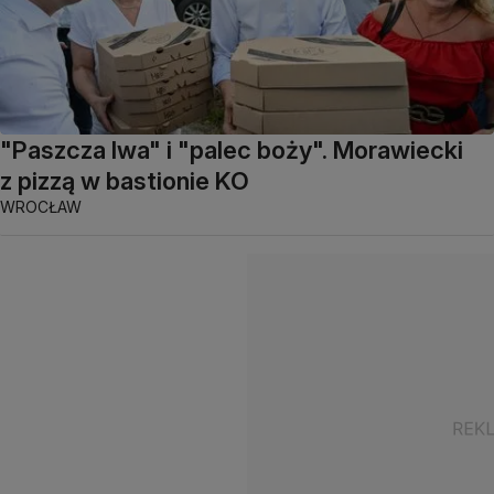
"Paszcza lwa" i "palec boży". Morawiecki
z pizzą w bastionie KO
WROCŁAW