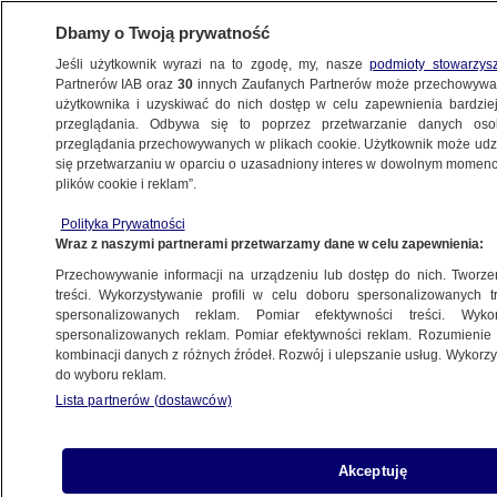
Dbamy o Twoją prywatność
Jeśli użytkownik wyrazi na to zgodę, my, nasze
podmioty stowarzys
Partnerów IAB oraz
30
innych Zaufanych Partnerów może przechowywa
użytkownika i uzyskiwać do nich dostęp w celu zapewnienia bardzi
przeglądania. Odbywa się to poprzez przetwarzanie danych os
przeglądania przechowywanych w plikach cookie. Użytkownik może udzie
FAKTY
się przetwarzaniu w oparciu o uzasadniony interes w dowolnym momencie
plików cookie i reklam”.
"Oduczyliśmy uczniów systematycznej
Polityka Prywatności
pracy". Prace domowe wrócą?
Wraz z naszymi partnerami przetwarzamy dane w celu zapewnienia:
Przechowywanie informacji na urządzeniu lub dostęp do nich. Tworzeni
Adrianna Otręba
treści. Wykorzystywanie profili w celu doboru spersonalizowanych tr
spersonalizowanych reklam. Pomiar efektywności treści. Wyko
30.06.2025, 21:27
spersonalizowanych reklam. Pomiar efektywności reklam. Rozumienie o
kombinacji danych z różnych źródeł. Rozwój i ulepszanie usług. Wykor
do wyboru reklam.
Udostępnij
Lista partnerów (dostawców)
Akceptuję