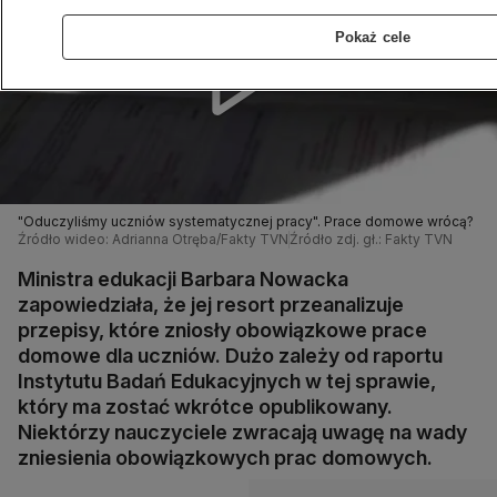
Pokaż cele
"Oduczyliśmy uczniów systematycznej pracy". Prace domowe wrócą?
Źródło wideo: Adrianna Otręba/Fakty TVN
Źródło zdj. gł.: Fakty TVN
Ministra edukacji Barbara Nowacka
zapowiedziała, że jej resort przeanalizuje
przepisy, które zniosły obowiązkowe prace
domowe dla uczniów. Dużo zależy od raportu
Instytutu Badań Edukacyjnych w tej sprawie,
który ma zostać wkrótce opublikowany.
Niektórzy nauczyciele zwracają uwagę na wady
zniesienia obowiązkowych prac domowych.