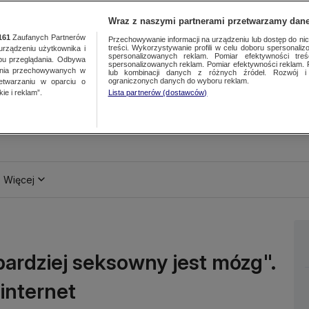
Wraz z naszymi partnerami przetwarzamy dane
161
Zaufanych Partnerów
Przechowywanie informacji na urządzeniu lub dostęp do nich.
treści. Wykorzystywanie profili w celu doboru spersonalizo
ządzeniu użytkownika i
spersonalizowanych reklam. Pomiar efektywności treś
bu przeglądania. Odbywa
spersonalizowanych reklam. Pomiar efektywności reklam. 
ania przechowywanych w
lub kombinacji danych z różnych źródeł. Rozwój i 
ograniczonych danych do wyboru reklam.
zetwarzaniu w oparciu o
ie i reklam”.
Lista partnerów (dostawców)
Więcej
bardziej seksowny jest mózg".
 internet