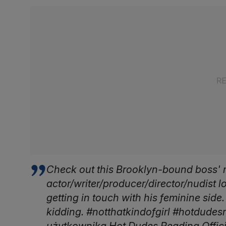
Check out this Brooklyn-bound boss' m
actor/writer/producer/director/nudist lo
getting in touch with his feminine side
kidding. #notthatkindofgirl #hotdude
użytkownika Hot Dudes Reading Offici