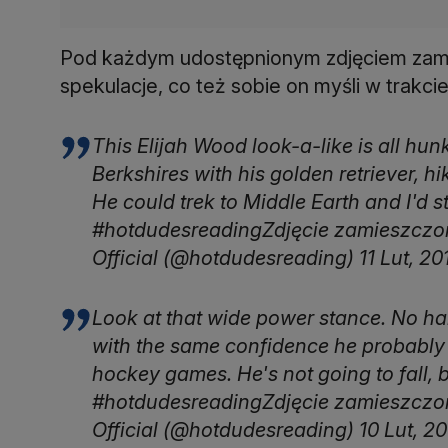
Pod każdym udostępnionym zdjęciem zami
spekulacje, co też sobie on myśli w trakcie
This Elijah Wood look-a-like is all hu
Berkshires with his golden retriever, 
He could trek to Middle Earth and I'd sti
#hotdudesreadingZdjęcie zamieszczo
Official (@hotdudesreading) 11 Lut, 2
Look at that wide power stance. No ha
with the same confidence he probably 
hockey games. He's not going to fall,
#hotdudesreadingZdjęcie zamieszczo
Official (@hotdudesreading) 10 Lut, 20