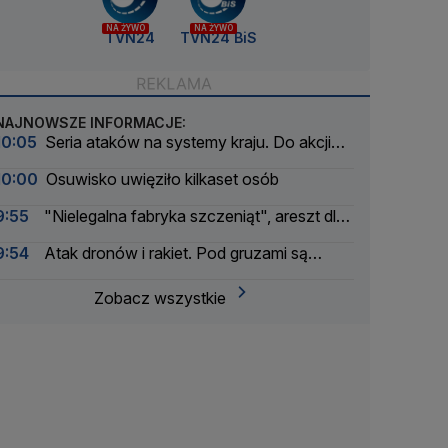
NA ŻYWO
NA ŻYWO
TVN24
TVN24 BiS
NAJNOWSZE INFORMACJE:
10:05
Seria ataków na systemy kraju. Do akcji
wkracza wywiad
10:00
Osuwisko uwięziło kilkaset osób
9:55
"Nielegalna fabryka szczeniąt", areszt dla
właściciela
9:54
Atak dronów i rakiet. Pod gruzami są
uwięzieni ludzie
Zobacz wszystkie