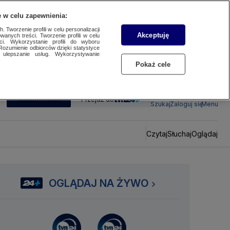
 w celu zapewnienia:
 Tworzenie profili w celu personalizacji
Akceptuję
wanych treści. Tworzenie profili w celu
ci. Wykorzystanie profili do wyboru
Rozumienie odbiorców dzięki statystyce
ulepszanie usług. Wykorzystywanie
Pokaż cele
SUBSKRYBUJ
Przejdź do
Szukaj
Zaloguj się
Menu
Czytaj
Słuchaj
Oglądaj
OGLĄDAJ NA ŻYWO