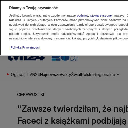
Dbamy o Twoją prywatność
Jeśli użytkownik wyrazi na to zgodę, my, nasze
podmioty stowarzyszone
i naszych
IAB oraz
30
innych Zaufanych Partnerów może przechowywać dane osobowe na ur
uzyskiwać do nich dostęp w celu zapewnienia bardziej spersonalizowanego sposo
się to poprzez przetwarzanie danych osobowych zebranych z danych przegląd
plikach cookie. Użytkownik może udzielić/wycofać zgodę i sprzeciwić się pr
uzasadniony interes w dowolnym momencie, klikając przycisk „Ustawienia plików cook
Polityka Prywatności
Oglądaj TVN24
Najnowsze
Fakty
Świat
Polska
Regionalne
CIEKAWOSTKI
"Zawsze twierdziłam, że naj
Faceci z książkami podbijają