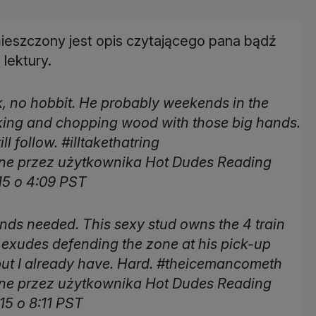
eszczony jest opis czytającego pana bądź
 lektury.
nk, no hobbit. He probably weekends in the
hiking and chopping wood with those big hands.
ll follow. #illtakethatring
ne przez użytkownika Hot Dudes Reading
015 o 4:09 PST
nds needed. This sexy stud owns the 4 train
exudes defending the zone at his pick-up
 but I already have. Hard. #theicemancometh
ne przez użytkownika Hot Dudes Reading
15 o 8:11 PST