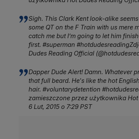
Sigh. This Clark Kent look-alike seems
some QT on the F Train with us mere mor
catch me but I’m going to let him finis
first. #superman #hotdudesreadingZd
Dudes Reading Official (@hotdudesread
Dapper Dude Alert! Damn. Whatever pr
that full beard. He's like the hot Engl
hair. #voluntarydetention #hotdudesre
zamieszczone przez użytkownika Hot 
6 Lut, 2015 o 7:29 PST