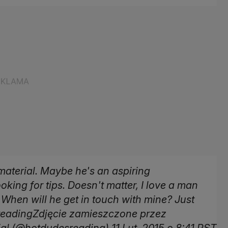
aterial. Maybe he's an aspiring
oking for tips. Doesn't matter, I love a man
. When will he get in touch with mine? Just
sreadingZdjęcie zamieszczone przez
al (@hotdudesreading) 11 Lut, 2015 o 8:41 PST