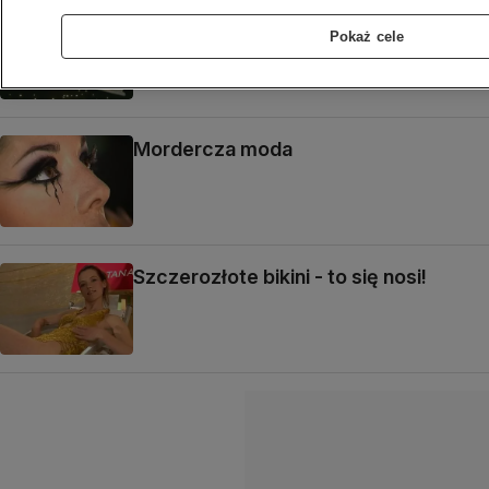
Kosmiczna cena za kosmiczny
Pokaż cele
wychodek
Mordercza moda
Szczerozłote bikini - to się nosi!