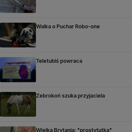
Walka o Puchar Robo-one
Teletubiś powraca
Zebrokoń szuka przyjaciela
Wielka Brytania: "prostytutka"