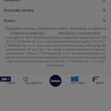
Ministerstwo Edukacji i Nauki
Kultura i styl
Trójmiasto
Rynki
Pogoda na weekend
Kolarstwo
Polska
Najnowsze
Pozostałe serwisy
Ministerstwo Infrastruktury
Ministerstwo Kultury
Ministerstwo Obrony Narodowej
Ciekawostki
Wrocław
Dla firm
Najnowsze
Skoki Narciarskie
Świat
Gorące Tematy
TVN
Pomoc
Ministerstwo Rolnictwa
Regulamin serwisu
Quizy
Ustawienia cookie
Informacje o nadawcy
Ministerstwo Rozwoju i Technologii
Kielce
Handel
Polska
Sporty zimowe
Polityka
Wyślij zgłoszenie
Dzień Dobry TVN
Centrum pomocy
Polityka prywatności
Informacje konsumenckie
Ministerstwo Sportu i Turystyki
Copyright (C) 1997-2026 Korzystanie z materiałów redakcyjnych TVN
Tematy
Kujawsko-pomorskie
Ze świata
Prognoza
Lekkoatletyka
Zdrowie
Uwaga TVN
Ministerstwo Cyfryzacji
Test zgodności
S.A. / TVN Media Sp. z o.o. wymaga wcześniejszej zgody TVN S.A./
TVN Media Sp. z o.o. oraz zawarcia stosownej umowy licencyjnej. Na
Ministerstwo Edukacji Narodowej
Lublin
podstawie art. 25 ust. 1 pkt. 1 b) ustawy o prawie autorskim i prawach
Tech
Świat
Siatkówka
Tech
HGTV
Oglądaj na TV
Ministerstwo Finansów
pokrewnych TVN S.A. / TVN Media Sp. z o.o. wyraźnie zastrzega, że
dalsze rozpowszechnianie artykułów zamieszczonych w programach
Ministerstwo Klimatu i Środowiska
Lubuskie
Moto
Nauka
F1
Nauka
TVN Turbo
Zrealizuj voucher
oraz na stronach internetowych TVN S.A. / TVN Media Sp. z o.o. jest
Ministerstwo Nauki i Szkolnictwa Wyższego
zabronione.
Olsztyn
Dla seniora
Ciekawostki
Ministerstwo Sprawiedliwości
Rozrywka
TVN Style
Ministerstwo Rodziny, Pracy i Polityki Społecznej
Opole
Turystyka
Podróże
TVN7
Ministerstwo Spraw Zagranicznych
Moskwa
TVN24+
OGLĄDAJ TV
LAT TVN24
FAKTY
Naczelny Sąd Administracyjny
Rzeszów
Smog
TTV
Najwyższa Izba Kontroli
Szczecin
Narodowe Centrum Badań i Rozwoju
Narodowy Bank Polski
Narodowy Fundusz Zdrowia
Białystok