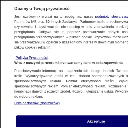
Dbamy o Twoją prywatność
Jeśli użytkownik wyrazi na to zgodę, my, nasze
podmioty stowarzys
Partnerów IAB oraz
30
innych Zaufanych Partnerów może przechowywa
użytkownika i uzyskiwać do nich dostęp w celu zapewnienia bardzi
przeglądania. Odbywa się to poprzez przetwarzanie danych os
przeglądania przechowywanych w plikach cookie. Użytkownik może udzie
CIEKAWOSTKI
się przetwarzaniu w oparciu o uzasadniony interes w dowolnym momencie
plików cookie i reklam”.
Zjazd trojaczków
Polityka Prywatności
Wraz z naszymi partnerami przetwarzamy dane w celu zapewnienia:
Roman Całuśny!
Przechowywanie informacji na urządzeniu lub dostęp do nich. Tworzeni
treści. Wykorzystywanie profili w celu doboru spersonalizowanych tr
spersonalizowanych reklam. Pomiar efektywności treści. Wyko
spersonalizowanych reklam. Pomiar efektywności reklam. Rozumienie o
kombinacji danych z różnych źródeł. Rozwój i ulepszanie usług. Wykor
do wyboru reklam.
Różowa atrakcja moskiewskiego zoo
Lista partnerów (dostawców)
Akceptuję