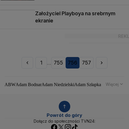
Założyciel Playboya na srebrnym
ekranie
1
755
756
757
...
Więcej
ABW
Adam Bodnar
Adam Niedzielski
Adam Szłapka
Administracja Donalda Trumpa
Agencja Bezpieczeństwa Wewnętrznego
Agrounia
Alaksandr Łukaszenka
Aleksander Kwaśniewski
Aleksandra Dulkiewicz
Alert RCB
Powrót do góry
Ambasada USA w Polsce
Andrzej Duda
Białoruś
Dołącz do społeczności TVN24:
Bitcoin
Biuro Bezpieczeństwa Narodowego