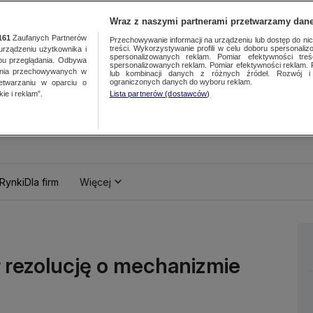
Wraz z naszymi partnerami przetwarzamy dane
161
Zaufanych Partnerów
Przechowywanie informacji na urządzeniu lub dostęp do nich.
treści. Wykorzystywanie profili w celu doboru spersonalizo
ządzeniu użytkownika i
spersonalizowanych reklam. Pomiar efektywności treś
bu przeglądania. Odbywa
spersonalizowanych reklam. Pomiar efektywności reklam. 
ania przechowywanych w
lub kombinacji danych z różnych źródeł. Rozwój i 
ograniczonych danych do wyboru reklam.
zetwarzaniu w oparciu o
ie i reklam”.
Lista partnerów (dostawców)
Rynki
Dla firm
Więcej
ł rezolucję o mechanizmie