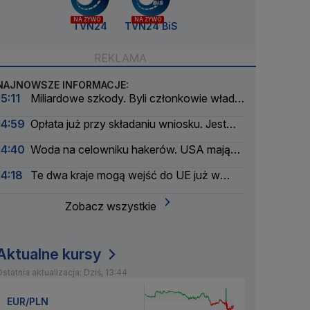
NA ŻYWO
NA ŻYWO
TVN24
TVN24 BiS
NAJNOWSZE INFORMACJE:
15:11
Miliardowe szkody. Byli członkowie władz
Orlenu z aktem oskarżenia
14:59
Opłata już przy składaniu wniosku. Jest
podpis prezydenta
14:40
Woda na celowniku hakerów. USA mają
poważny problem
14:18
Te dwa kraje mogą wejść do UE już w
2028 roku
Zobacz wszystkie
Aktualne kursy
statnia aktualizacja: Dziś, 13:44
EUR/PLN