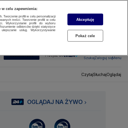
 w celu zapewnienia:
 Tworzenie profili w celu personalizacji
Akceptuję
wanych treści. Tworzenie profili w celu
ci. Wykorzystanie profili do wyboru
Rozumienie odbiorców dzięki statystyce
ulepszanie usług. Wykorzystywanie
Pokaż cele
SUBSKRYBUJ
Przejdź do
Szukaj
Zaloguj się
Menu
Czytaj
Słuchaj
Oglądaj
OGLĄDAJ NA ŻYWO