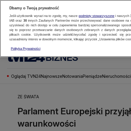
Dbamy o Twoją prywatność
Jeśli użytkownik wyrazi na to zgodę, my, nasze
podmioty stowarzyszone
i naszych
IAB oraz
30
innych Zaufanych Partnerów może przechowywać dane osobowe na ur
uzyskiwać do nich dostęp w celu zapewnienia bardziej spersonalizowanego sposo
się to poprzez przetwarzanie danych osobowych zebranych z danych przegląd
plikach cookie. Użytkownik może udzielić/wycofać zgodę i sprzeciwić się pr
uzasadniony interes w dowolnym momencie, klikając przycisk „Ustawienia plików cook
Polityka Prywatności
BIZNES
Oglądaj TVN24
Najnowsze
Notowania
Pieniądze
Nieruchomości
ZE ŚWIATA
Parlament Europejski przyją
warunkowości