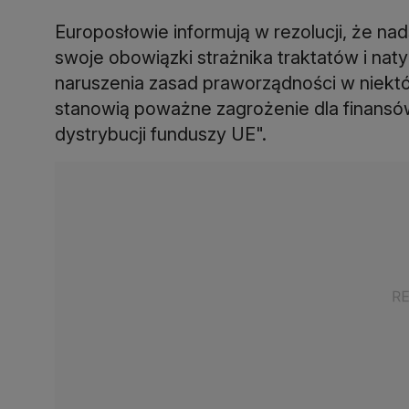
Europosłowie informują w rezolucji, że na
swoje obowiązki strażnika traktatów i na
naruszenia zasad praworządności w niekt
stanowią poważne zagrożenie dla finansów U
dystrybucji funduszy UE".