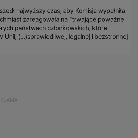
dszedł najwyższy czas, aby Komisja wypełniła
tychmiast zareagowała na "trwające poważne
órych państwach członkowskich, które
nii, (…)sprawiedliwej, legalnej i bezstronnej