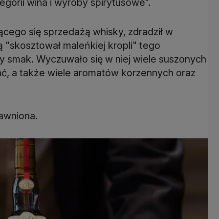
egorii wina i wyroby spirytusowe".
ącego się sprzedażą whisky, zdradził w
ą "skosztował maleńkiej kropli" tego
y smak. Wyczuwało się w niej wiele suszonych
ć, a także wiele aromatów korzennych oraz
awniona.