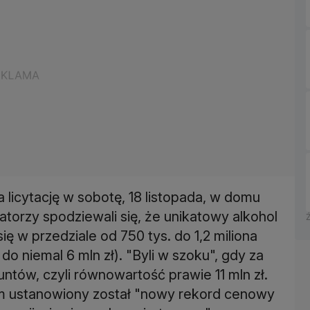
a licytację w sobotę, 18 listopada, w domu
torzy spodziewali się, że unikatowy alkohol
ę w przedziale od 750 tys. do 1,2 miliona
o niemal 6 mln zł). "Byli w szoku", gdy za
ntów, czyli równowartość prawie 11 mln zł.
 ustanowiony został "nowy rekord cenowy