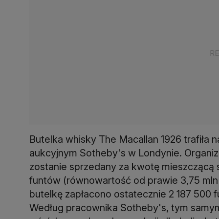
Butelka whisky The Macallan 1926 trafiła n
aukcyjnym Sotheby's w Londynie. Organiza
zostanie sprzedany za kwotę mieszczącą si
funtów (równowartość od prawie 3,75 mln d
butelkę zapłacono ostatecznie 2 187 500 fu
Według pracownika Sotheby's, tym samym