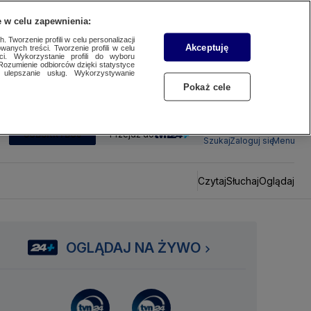
 w celu zapewnienia:
 Tworzenie profili w celu personalizacji
Akceptuję
wanych treści. Tworzenie profili w celu
ci. Wykorzystanie profili do wyboru
Rozumienie odbiorców dzięki statystyce
ulepszanie usług. Wykorzystywanie
Pokaż cele
SUBSKRYBUJ
Przejdź do
Szukaj
Zaloguj się
Menu
Czytaj
Słuchaj
Oglądaj
OGLĄDAJ NA ŻYWO