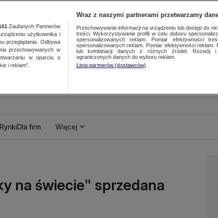
Wraz z naszymi partnerami przetwarzamy dane
161
Zaufanych Partnerów
Przechowywanie informacji na urządzeniu lub dostęp do nich.
treści. Wykorzystywanie profili w celu doboru spersonalizo
ządzeniu użytkownika i
spersonalizowanych reklam. Pomiar efektywności treś
bu przeglądania. Odbywa
spersonalizowanych reklam. Pomiar efektywności reklam. 
ania przechowywanych w
lub kombinacji danych z różnych źródeł. Rozwój i 
ograniczonych danych do wyboru reklam.
zetwarzaniu w oparciu o
ie i reklam”.
Lista partnerów (dostawców)
Rynki
Dla firm
Więcej
ky na świecie" sprzedana