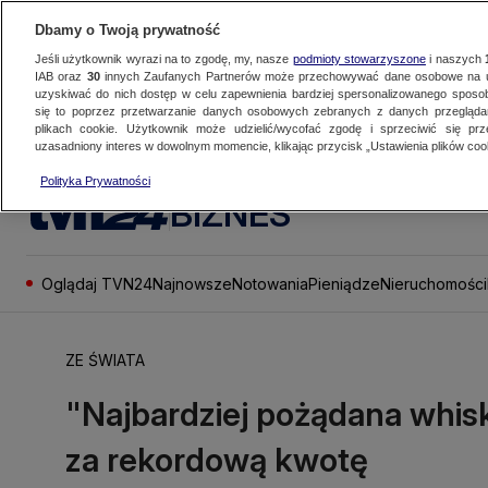
Dbamy o Twoją prywatność
Jeśli użytkownik wyrazi na to zgodę, my, nasze
podmioty stowarzyszone
i naszych
IAB oraz
30
innych Zaufanych Partnerów może przechowywać dane osobowe na ur
uzyskiwać do nich dostęp w celu zapewnienia bardziej spersonalizowanego sposo
się to poprzez przetwarzanie danych osobowych zebranych z danych przegląd
plikach cookie. Użytkownik może udzielić/wycofać zgodę i sprzeciwić się pr
uzasadniony interes w dowolnym momencie, klikając przycisk „Ustawienia plików cook
Polityka Prywatności
BIZNES
Oglądaj TVN24
Najnowsze
Notowania
Pieniądze
Nieruchomości
ZE ŚWIATA
"Najbardziej pożądana whis
za rekordową kwotę