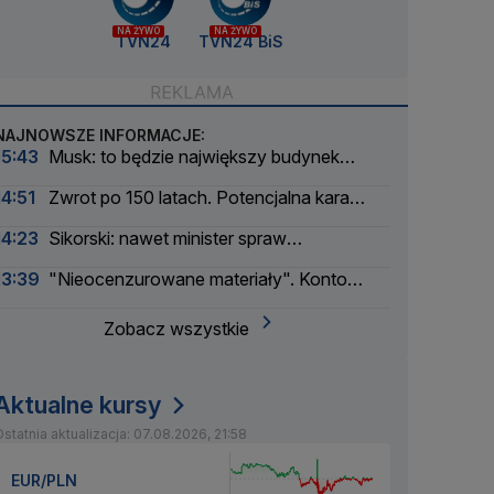
NA ŻYWO
NA ŻYWO
TVN24
TVN24 BiS
NAJNOWSZE INFORMACJE:
15:43
Musk: to będzie największy budynek
świata
14:51
Zwrot po 150 latach. Potencjalna kara
liczona w dziesiątkach tysięcy
14:23
Sikorski: nawet minister spraw
zagranicznych korzysta
13:39
"Nieocenzurowane materiały". Konto
świstaków na OnlyFans
Zobacz wszystkie
Aktualne kursy
statnia aktualizacja: 07.08.2026, 21:58
EUR/PLN