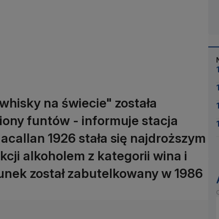
whisky na świecie" została
ony funtów - informuje stacja
allan 1926 stała się najdroższym
ji alkoholem z kategorii wina i
runek został zabutelkowany w 1986
O