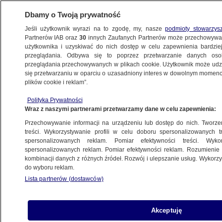
Dbamy o Twoją prywatność
Jeśli użytkownik wyrazi na to zgodę, my, nasze
podmioty stowarzys
Partnerów IAB oraz
30
innych Zaufanych Partnerów może przechowywa
BIZNES
użytkownika i uzyskiwać do nich dostęp w celu zapewnienia bardzi
przeglądania. Odbywa się to poprzez przetwarzanie danych os
przeglądania przechowywanych w plikach cookie. Użytkownik może udzie
TECH
się przetwarzaniu w oparciu o uzasadniony interes w dowolnym momencie
plików cookie i reklam”.
Historyczny debiut giełdowy SpaceX.
Polityka Prywatności
"Wszyscy wiemy, że piątkowa sesja będzie
Wraz z naszymi partnerami przetwarzamy dane w celu zapewnienia:
szalona"
Przechowywanie informacji na urządzeniu lub dostęp do nich. Tworzeni
treści. Wykorzystywanie profili w celu doboru spersonalizowanych tr
spersonalizowanych reklam. Pomiar efektywności treści. Wyko
Oprac.
Jan Sowa
spersonalizowanych reklam. Pomiar efektywności reklam. Rozumienie o
11.06.2026, 14:44
kombinacji danych z różnych źródeł. Rozwój i ulepszanie usług. Wykor
do wyboru reklam.
Lista partnerów (dostawców)
Udostępnij
Akceptuję