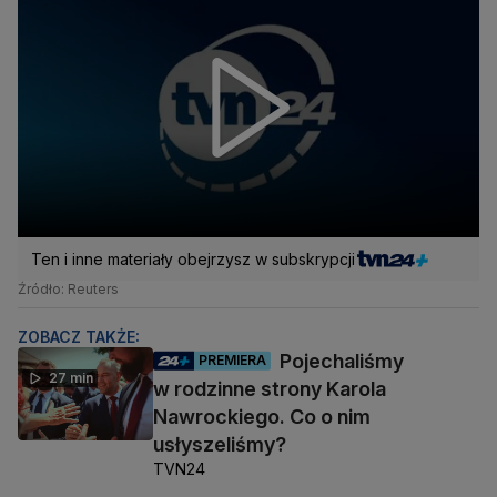
Ten i inne materiały obejrzysz w subskrypcji
Źródło: Reuters
ZOBACZ TAKŻE:
Pojechaliśmy
PREMIERA
27 min
w rodzinne strony Karola
Nawrockiego. Co o nim
usłyszeliśmy?
TVN24