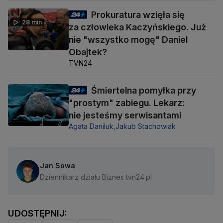
Prokuratura wzięła się
28 min
za człowieka Kaczyńskiego. Już
nie "wszystko mogę" Daniel
Obajtek?
TVN24
Śmiertelna pomyłka przy
"prostym" zabiegu. Lekarz:
nie jesteśmy serwisantami
Agata Daniluk,
Jakub Stachowiak
Jan Sowa
Dziennikarz działu Biznes tvn24.pl
UDOSTĘPNIJ: