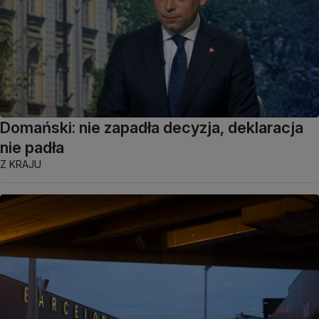
Domański: nie zapadła decyzja, deklaracja
nie padła
Z KRAJU