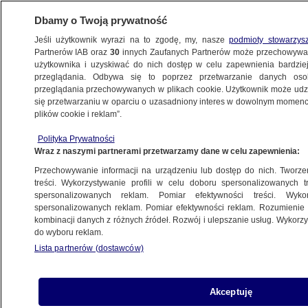
Dbamy o Twoją prywatność
Jeśli użytkownik wyrazi na to zgodę, my, nasze
podmioty stowarzys
Partnerów IAB oraz
30
innych Zaufanych Partnerów może przechowywa
BIZNES
użytkownika i uzyskiwać do nich dostęp w celu zapewnienia bardzi
przeglądania. Odbywa się to poprzez przetwarzanie danych os
przeglądania przechowywanych w plikach cookie. Użytkownik może udzie
TECH
się przetwarzaniu w oparciu o uzasadniony interes w dowolnym momencie
plików cookie i reklam”.
OpenAI idzie na giełdę. Ekspert ostrzega
Polityka Prywatności
przed bańką
Wraz z naszymi partnerami przetwarzamy dane w celu zapewnienia:
Przechowywanie informacji na urządzeniu lub dostęp do nich. Tworzeni
Jan Sowa
treści. Wykorzystywanie profili w celu doboru spersonalizowanych tr
spersonalizowanych reklam. Pomiar efektywności treści. Wyko
11.06.2026, 12:32
spersonalizowanych reklam. Pomiar efektywności reklam. Rozumienie o
kombinacji danych z różnych źródeł. Rozwój i ulepszanie usług. Wykor
do wyboru reklam.
Udostępnij
Lista partnerów (dostawców)
Akceptuję