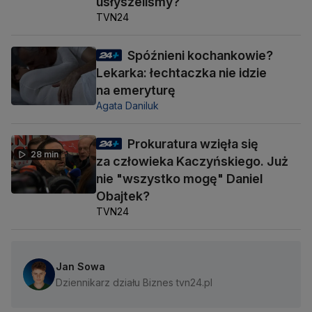
usłyszeliśmy?
TVN24
Spóźnieni kochankowie?
Lekarka: łechtaczka nie idzie
na emeryturę
Agata Daniluk
Prokuratura wzięła się
28 min
za człowieka Kaczyńskiego. Już
nie "wszystko mogę" Daniel
Obajtek?
TVN24
Jan Sowa
Dziennikarz działu Biznes tvn24.pl