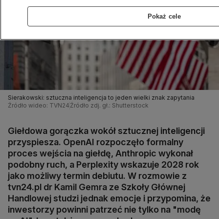
Pokaż cele
Sierakowski: sztuczna inteligencja to jeden wielki znak zapytania
Źródło wideo: TVN24
Źródło zdj. gł.: Shutterstock
Giełdowa gorączka wokół sztucznej inteligencji
przyspiesza. OpenAI rozpoczęło formalny
proces wejścia na giełdę, Anthropic wykonał
podobny ruch, a Perplexity wskazuje 2028 rok
jako możliwy termin debiutu. W rozmowie z
tvn24.pl dr Kamil Gemra ze Szkoły Głównej
Handlowej studzi jednak emocje i przypomina, że
inwestorzy powinni patrzeć nie tylko na "modę