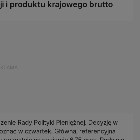
cji i produktu krajowego brutto
enie Rady Polityki Pieniężnej. Decyzję w
znać w czwartek. Główna, referencyjna
 pozostaje na poziomie 6,75 proc. Rada nie