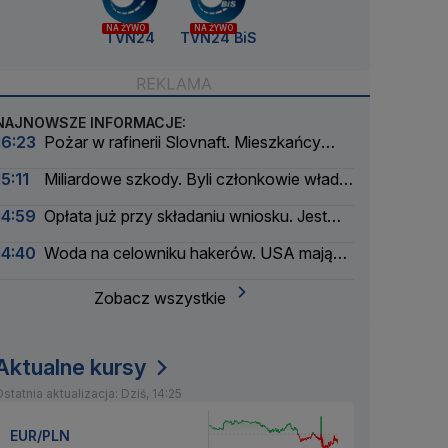
NA ŻYWO
NA ŻYWO
TVN24
TVN24 BiS
NAJNOWSZE INFORMACJE:
16:23
Pożar w rafinerii Slovnaft. Mieszkańcy
usłyszeli eksplozję
15:11
Miliardowe szkody. Byli członkowie władz
Orlenu z aktem oskarżenia
14:59
Opłata już przy składaniu wniosku. Jest
podpis prezydenta
14:40
Woda na celowniku hakerów. USA mają
poważny problem
Zobacz wszystkie
Aktualne kursy
statnia aktualizacja: Dziś, 14:25
EUR/PLN