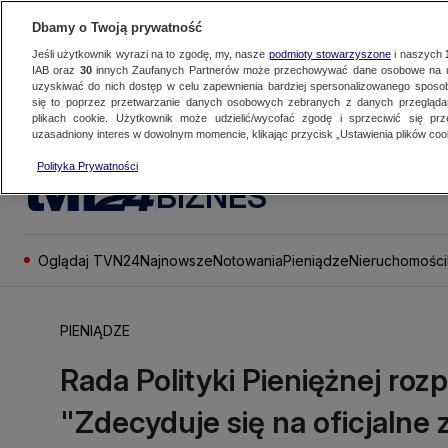
Dbamy o Twoją prywatność
Jeśli użytkownik wyrazi na to zgodę, my, nasze
podmioty stowarzyszone
i naszych
IAB oraz
30
innych Zaufanych Partnerów może przechowywać dane osobowe na ur
uzyskiwać do nich dostęp w celu zapewnienia bardziej spersonalizowanego sposo
się to poprzez przetwarzanie danych osobowych zebranych z danych przegląd
plikach cookie. Użytkownik może udzielić/wycofać zgodę i sprzeciwić się pr
uzasadniony interes w dowolnym momencie, klikając przycisk „Ustawienia plików cook
Polityka Prywatności
BIZNES
Oglądaj TVN24
Najnowsze
Notowania
Pieniądze
Nieruchomości
PIENIĄDZE
Rada Polityki Pieniężnej roz
"Zdecyduje się na oficjalne