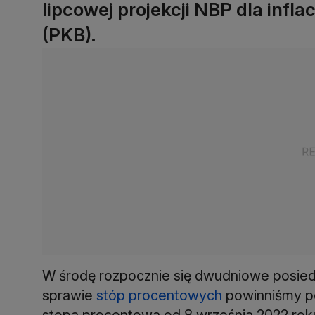
lipcowej projekcji NBP dla infla
(PKB).
W środę rozpocznie się dwudniowe posiedz
sprawie
stóp procentowych
powinniśmy po
stopa procentowa od 8 września 2022 roku