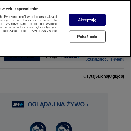
 w celu zapewnienia:
 Tworzenie profili w celu personalizacji
Akceptuję
wanych treści. Tworzenie profili w celu
ci. Wykorzystanie profili do wyboru
Rozumienie odbiorców dzięki statystyce
ulepszanie usług. Wykorzystywanie
Pokaż cele
SUBSKRYBUJ
Przejdź do
Szukaj
Zaloguj się
Menu
Czytaj
Słuchaj
Oglądaj
OGLĄDAJ NA ŻYWO