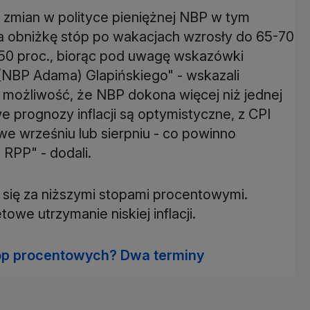
ę zmian w polityce pieniężnej NBP w tym
a obniżkę stóp po wakacjach wzrosły do 65-70
 50 proc., biorąc pod uwagę wskazówki
(NBP Adama) Glapińskiego" - wskazali
 możliwość, że NBP dokona więcej niż jednej
 prognozy inflacji są optymistyczne, z CPI
 wrześniu lub sierpniu - co powinno
RPP" - dodali.
 się za niższymi stopami procentowymi.
owe utrzymanie niskiej inflacji.
tóp procentowych? Dwa terminy