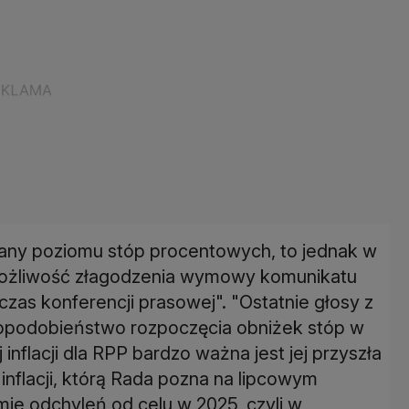
any poziomu stóp procentowych, to jednak w
 "możliwość złagodzenia wymowy komunikatu
czas konferencji prasowej". "Ostatnie głosy z
opodobieństwo rozpoczęcia obniżek stóp w
nflacji dla RPP bardzo ważna jest jej przyszła
nflacji, którą Rada pozna na lipcowym
ie odchyleń od celu w 2025, czyli w