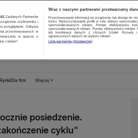
Wraz z naszymi partnerami przetwarzamy dane
161
Zaufanych Partnerów
Przechowywanie informacji na urządzeniu lub dostęp do nich.
treści. Wykorzystywanie profili w celu doboru spersonalizo
ządzeniu użytkownika i
spersonalizowanych reklam. Pomiar efektywności treś
bu przeglądania. Odbywa
spersonalizowanych reklam. Pomiar efektywności reklam. 
ania przechowywanych w
lub kombinacji danych z różnych źródeł. Rozwój i 
ograniczonych danych do wyboru reklam.
zetwarzaniu w oparciu o
ie i reklam”.
Lista partnerów (dostawców)
Rynki
Dla firm
Więcej
pocznie posiedzenie.
 zakończenie cyklu"