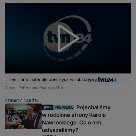
Ten i inne materiały obejrzysz w subskrypcji
Źródło: PAP
Autorka/Autor: jjs/ToL
ZOBACZ TAKŻE:
Pojechaliśmy
PREMIERA
27 min
w rodzinne strony Karola
Nawrockiego. Co o nim
usłyszeliśmy?