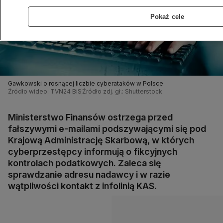
Pokaż cele
Gawkowski o rosnącej liczbie cyberataków w Polsce
Źródło wideo: TVN24 BiS
Źródło zdj. gł.: Shutterstock
Ministerstwo Finansów ostrzega przed
fałszywymi e-mailami podszywającymi się pod
Krajową Administrację Skarbową, w których
cyberprzestępcy informują o fikcyjnych
kontrolach podatkowych. Zaleca się
sprawdzanie adresu nadawcy i w razie
wątpliwości kontakt z infolinią KAS.