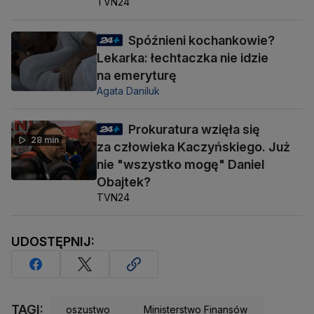
TVN24
Spóźnieni kochankowie?
Lekarka: łechtaczka nie idzie
na emeryturę
Agata Daniluk
Prokuratura wzięła się
28 min
za człowieka Kaczyńskiego. Już
nie "wszystko mogę" Daniel
Obajtek?
TVN24
UDOSTĘPNIJ:
TAGI:
oszustwo
Ministerstwo Finansów