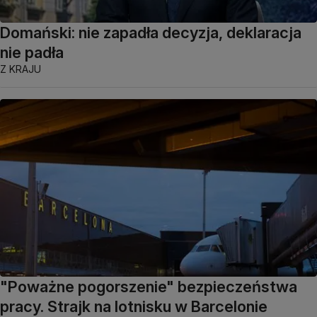
Domański: nie zapadła decyzja, deklaracja
nie padła
Z KRAJU
"Poważne pogorszenie" bezpieczeństwa
pracy. Strajk na lotnisku w Barcelonie