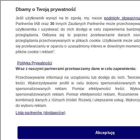
Dbamy o Twoją prywatność
Jeśli użytkownik wyrazi na to zgodę, my, nasze
podmioty stowarzys
Partnerów IAB oraz
30
innych Zaufanych Partnerów może przechowywa
BIZNES
użytkownika i uzyskiwać do nich dostęp w celu zapewnienia bardzi
przeglądania. Odbywa się to poprzez przetwarzanie danych os
przeglądania przechowywanych w plikach cookie. Użytkownik może udzie
Z KRAJU
się przetwarzaniu w oparciu o uzasadniony interes w dowolnym momencie
plików cookie i reklam”.
"Próbują zdobyć poufne informacje".
Polityka Prywatności
Ministerstwo ostrzega
Wraz z naszymi partnerami przetwarzamy dane w celu zapewnienia:
Przechowywanie informacji na urządzeniu lub dostęp do nich. Tworzeni
1.10.2025, 14:30
treści. Wykorzystywanie profili w celu doboru spersonalizowanych tr
spersonalizowanych reklam. Pomiar efektywności treści. Wyko
Posłuchaj artykułu
spersonalizowanych reklam. Pomiar efektywności reklam. Rozumienie o
Czyta lektor AI
kombinacji danych z różnych źródeł. Rozwój i ulepszanie usług. Wykor
do wyboru reklam.
Lista partnerów (dostawców)
Akceptuję