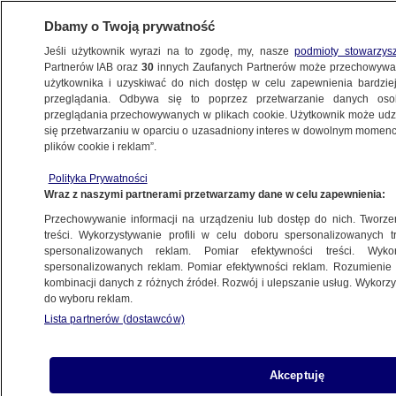
Dbamy o Twoją prywatność
Jeśli użytkownik wyrazi na to zgodę, my, nasze
podmioty stowarzys
Partnerów IAB oraz
30
innych Zaufanych Partnerów może przechowywa
użytkownika i uzyskiwać do nich dostęp w celu zapewnienia bardzi
przeglądania. Odbywa się to poprzez przetwarzanie danych os
przeglądania przechowywanych w plikach cookie. Użytkownik może udzie
KREDYT HIPOTECZNY
się przetwarzaniu w oparciu o uzasadniony interes w dowolnym momencie
plików cookie i reklam”.
Pół miliona. Rekord w hipotekach
BIZNES
Polityka Prywatności
Wraz z naszymi partnerami przetwarzamy dane w celu zapewnienia:
Przechowywanie informacji na urządzeniu lub dostęp do nich. Tworzeni
treści. Wykorzystywanie profili w celu doboru spersonalizowanych tr
spersonalizowanych reklam. Pomiar efektywności treści. Wyko
Stopy procentowe bez zmian, ale jest
spersonalizowanych reklam. Pomiar efektywności reklam. Rozumienie o
dobra wiadomość dla kredytobiorców
kombinacji danych z różnych źródeł. Rozwój i ulepszanie usług. Wykor
BIZNES
do wyboru reklam.
Lista partnerów (dostawców)
Gwałtowny wzrost na rynku.
Akceptuję
"Historycznie najwyższa wartość"