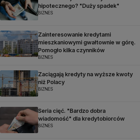
hipotecznego? "Duży spadek"
BIZNES
Zainteresowanie kredytami
mieszkaniowymi gwałtownie w górę.
Pomogło kilka czynników
BIZNES
Zaciągają kredyty na wyższe kwoty
niż Polacy
BIZNES
Seria cięć. "Bardzo dobra
wiadomość" dla kredytobiorców
BIZNES