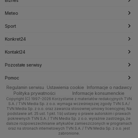
Biznes
Lasy Państwowe
Lech Wałęsa
Lewica
Meteo
Artykuły
Fakty o Świecie
Łódź
Najnowsze
Meteo
Lotnisko Chopina
Lotto
Maciej Wąsik
Marcin Przydacz
Marcin Kierwiński
Marian Banaś
Sport
Newslettery
Ludzie Faktów
Katowice
Notowania
Pogoda godzinowa
Sport
Mariusz Błaszczak
Mariusz Kamiński
Mark Zuckerberg
Mateusz Morawiecki
Zdrowie
Kraków
Pieniądze
Pogoda długoterminowa
Piłka Nożna
Konkret24
Michał Kamiński
Technologia
Poznań
Nieruchomości
Pogoda na jutro
Ministerstwo Aktywów Państwowych
Tenis
Najnowsze
Kontakt24
Ministerstwo Edukacji i Nauki
Kultura i styl
Trójmiasto
Rynki
Pogoda na weekend
Kolarstwo
Polska
Najnowsze
Pozostałe serwisy
Ministerstwo Infrastruktury
Ministerstwo Kultury
Ministerstwo Obrony Narodowej
Ciekawostki
Wrocław
Dla firm
Najnowsze
Skoki Narciarskie
Świat
Gorące Tematy
TVN
Pomoc
Ministerstwo Rolnictwa
Regulamin serwisu
Quizy
Ustawienia cookie
Informacje o nadawcy
Ministerstwo Rozwoju i Technologii
Kielce
Handel
Polska
Sporty zimowe
Polityka
Wyślij zgłoszenie
Dzień Dobry TVN
Centrum pomocy
Polityka prywatności
Informacje konsumenckie
Ministerstwo Sportu i Turystyki
Copyright (C) 1997-2026 Korzystanie z materiałów redakcyjnych TVN
Tematy
Kujawsko-pomorskie
Ze świata
Prognoza
Lekkoatletyka
Zdrowie
Uwaga TVN
Ministerstwo Cyfryzacji
Test zgodności
S.A. / TVN Media Sp. z o.o. wymaga wcześniejszej zgody TVN S.A./
TVN Media Sp. z o.o. oraz zawarcia stosownej umowy licencyjnej. Na
Ministerstwo Edukacji Narodowej
Lublin
podstawie art. 25 ust. 1 pkt. 1 b) ustawy o prawie autorskim i prawach
Tech
Świat
Siatkówka
Tech
HGTV
Oglądaj na TV
Ministerstwo Finansów
pokrewnych TVN S.A. / TVN Media Sp. z o.o. wyraźnie zastrzega, że
dalsze rozpowszechnianie artykułów zamieszczonych w programach
Ministerstwo Klimatu i Środowiska
Lubuskie
Moto
Nauka
F1
Nauka
TVN Turbo
Zrealizuj voucher
oraz na stronach internetowych TVN S.A. / TVN Media Sp. z o.o. jest
Ministerstwo Nauki i Szkolnictwa Wyższego
zabronione.