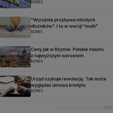
BIZNES
"Wyraźnie przybywa młodych
dłużników". I to w wersji "multi"
BIZNES
Ceny jak w Rzymie. Polskie miasto
z najwyższym wzrostem
BIZNES
Urząd szykuje rewolucję. Tak może
wyglądać umowa kredytu
BIZNES