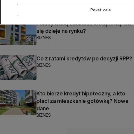
BIZNES
Pokaż cele
Polacy tracą zdolność kredytową. Co
się dzieje na rynku?
BIZNES
Co z ratami kredytów po decyzji RPP?
BIZNES
Kto bierze kredyt hipoteczny, a kto
płaci za mieszkanie gotówką? Nowe
dane
BIZNES