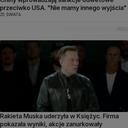
przeciwko USA. "Nie mamy innego wyjścia"
ZE ŚWIATA
Rakieta Muska uderzyła w Księżyc. Firma
pokazała wyniki, akcje zanurkowały