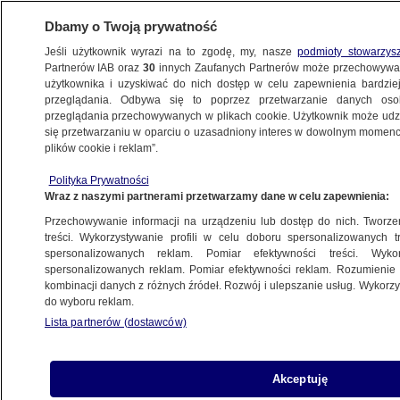
Dbamy o Twoją prywatność
Jeśli użytkownik wyrazi na to zgodę, my, nasze
podmioty stowarzys
Partnerów IAB oraz
30
innych Zaufanych Partnerów może przechowywa
BIZNES
użytkownika i uzyskiwać do nich dostęp w celu zapewnienia bardzi
przeglądania. Odbywa się to poprzez przetwarzanie danych os
przeglądania przechowywanych w plikach cookie. Użytkownik może udzie
NAJNOWSZE
się przetwarzaniu w oparciu o uzasadniony interes w dowolnym momencie
plików cookie i reklam”.
PiS: ustawa emerytalna "to bajka"
Polityka Prywatności
Wraz z naszymi partnerami przetwarzamy dane w celu zapewnienia:
12.05.2012, 14:14
Aktualizacja:
12.05.2012, 15:14
Przechowywanie informacji na urządzeniu lub dostęp do nich. Tworzeni
treści. Wykorzystywanie profili w celu doboru spersonalizowanych tr
Udostępnij
spersonalizowanych reklam. Pomiar efektywności treści. Wyko
spersonalizowanych reklam. Pomiar efektywności reklam. Rozumienie o
kombinacji danych z różnych źródeł. Rozwój i ulepszanie usług. Wykor
Prawo i Sprawiedliwość zapowiada skierowanie
do wyboru reklam.
do Trybunału Konstytucyjnego ustawy reformy
Lista partnerów (dostawców)
emerytalnej. - Będziemy stosować wszelkie inne
możliwe metody, żeby doprowadzić do zmiany
tej sytuacji - mówił w sobotę prezes PiS
Akceptuję
Jarosław Kaczyński.