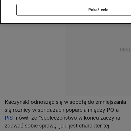
Pokaż cele
Kaczyński odnosząc się w sobotę do zmniejszania
się różnicy w sondażach poparcia między PO a
PiS
mówił, że "społeczeństwo w końcu zaczyna
zdawać sobie sprawę, jaki jest charakter tej