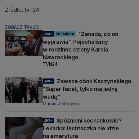
Źródło: tvn24
ZOBACZ TAKŻE:
"Żenada, co on
PREMIERA
27 min
wyprawia". Pojechaliśmy
w rodzinne strony Karola
Nawrockiego
TVN24
Zawsze obok Kaczyńskiego.
"Super facet, tylko ma jedną
wadę"
Marcin Złotkowski
Spóźnieni kochankowie?
Lekarka: łechtaczka nie idzie
na emeryturę