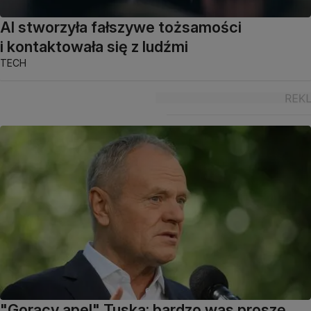
AI stworzyła fałszywe tożsamości
i kontaktowała się z ludźmi
TECH
"Gorący apel" Tuska: bardzo was proszę