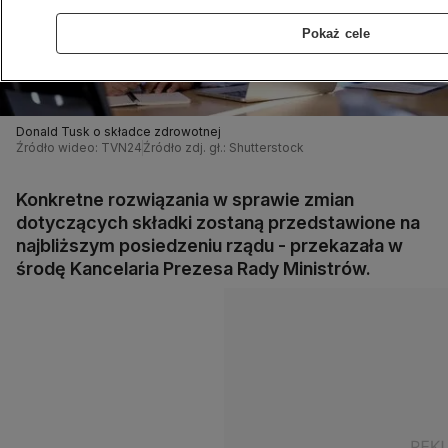
Pokaż cele
Donald Tusk o składce zdrowotnej
Źródło wideo: TVN24
Źródło zdj. gł.: Shutterstock
Konkretne rozwiązania w sprawie zmian
dotyczących składki zostaną przedstawione na
najbliższym posiedzeniu rządu - przekazała w
środę Kancelaria Prezesa Rady Ministrów.