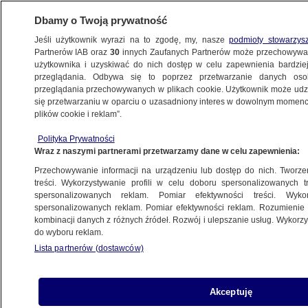
Dbamy o Twoją prywatność
Jeśli użytkownik wyrazi na to zgodę, my, nasze
podmioty stowarzys
Partnerów IAB oraz
30
innych Zaufanych Partnerów może przechowywa
BIZNES
użytkownika i uzyskiwać do nich dostęp w celu zapewnienia bardzi
przeglądania. Odbywa się to poprzez przetwarzanie danych os
przeglądania przechowywanych w plikach cookie. Użytkownik może udzie
DLA FIRM
się przetwarzaniu w oparciu o uzasadniony interes w dowolnym momencie
plików cookie i reklam”.
Zmiany w składce zdrowotnej na raty
Polityka Prywatności
Wraz z naszymi partnerami przetwarzamy dane w celu zapewnienia:
13.11.2024, 18:41
Przechowywanie informacji na urządzeniu lub dostęp do nich. Tworzeni
treści. Wykorzystywanie profili w celu doboru spersonalizowanych tr
Udostępnij
spersonalizowanych reklam. Pomiar efektywności treści. Wyko
spersonalizowanych reklam. Pomiar efektywności reklam. Rozumienie o
kombinacji danych z różnych źródeł. Rozwój i ulepszanie usług. Wykor
do wyboru reklam.
Lista partnerów (dostawców)
Akceptuję