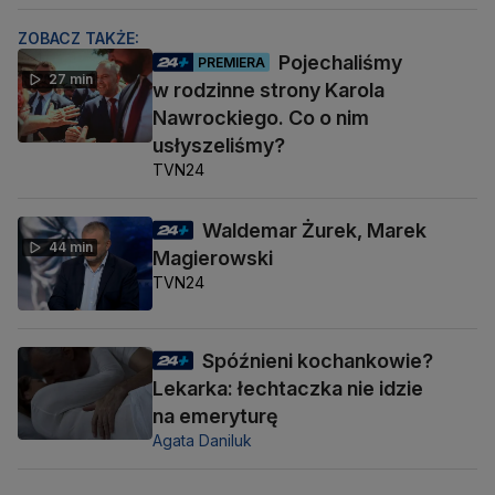
ZOBACZ TAKŻE:
Pojechaliśmy
PREMIERA
27 min
w rodzinne strony Karola
Nawrockiego. Co o nim
usłyszeliśmy?
TVN24
Waldemar Żurek, Marek
44 min
Magierowski
TVN24
Spóźnieni kochankowie?
Lekarka: łechtaczka nie idzie
na emeryturę
Agata Daniluk