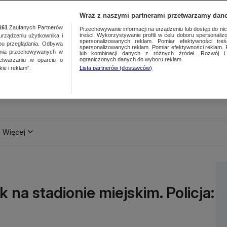
Wraz z naszymi partnerami przetwarzamy dane
161
Zaufanych Partnerów
Przechowywanie informacji na urządzeniu lub dostęp do nich.
treści. Wykorzystywanie profili w celu doboru spersonalizo
ządzeniu użytkownika i
spersonalizowanych reklam. Pomiar efektywności treś
bu przeglądania. Odbywa
spersonalizowanych reklam. Pomiar efektywności reklam. 
ania przechowywanych w
lub kombinacji danych z różnych źródeł. Rozwój i 
ograniczonych danych do wyboru reklam.
zetwarzaniu w oparciu o
ie i reklam”.
Lista partnerów (dostawców)
Więcej
 na stadionie miejskim. Policja: