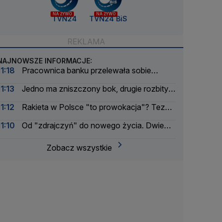
NA ŻYWO
NA ŻYWO
TVN24
TVN24 BiS
NAJNOWSZE INFORMACJE:
11:18
Pracownica banku przelewała sobie
pieniądze klientów. Prawie pół miliona
11:13
Jedno ma zniszczony bok, drugie rozbity
przód. Wjechał na czerwonym
11:12
Rakieta w Polsce "to prowokacja"? Teza
łatwa do obalenia
11:10
Od "zdrajczyń" do nowego życia. Dwie
irańskie piłkarki otrzymały australijskie
obywatelstwo
Zobacz wszystkie