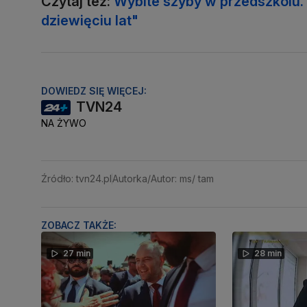
Czytaj też:
Wybite szyby w przedszkolu. 
dziewięciu lat"
DOWIEDZ SIĘ WIĘCEJ:
TVN24
NA ŻYWO
Źródło: tvn24.pl
Autorka/Autor: ms/ tam
ZOBACZ TAKŻE:
27 min
28 min