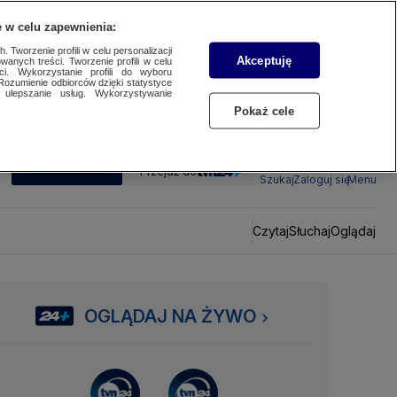
 w celu zapewnienia:
 Tworzenie profili w celu personalizacji
Akceptuję
wanych treści. Tworzenie profili w celu
ci. Wykorzystanie profili do wyboru
Rozumienie odbiorców dzięki statystyce
ulepszanie usług. Wykorzystywanie
Pokaż cele
SUBSKRYBUJ
Przejdź do
Szukaj
Zaloguj się
Menu
Czytaj
Słuchaj
Oglądaj
OGLĄDAJ NA ŻYWO