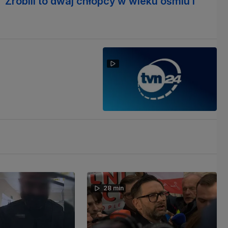
"Zrobili to dwaj chłopcy w wieku ośmiu i
28 min