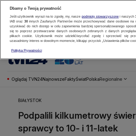
Dbamy o Twoją prywatność
Jeśli użytkownik wyrazi na to zgodę, my, nasze
podmioty stowarzyszone
i naszych
IAB oraz
30
innych Zaufanych Partnerów może przechowywać dane osobowe na ur
uzyskiwać do nich dostęp w celu zapewnienia bardziej spersonalizowanego sposo
się to poprzez przetwarzanie danych osobowych zebranych z danych przegląd
plikach cookie. Użytkownik może udzielić/wycofać zgodę i sprzeciwić się pr
uzasadniony interes w dowolnym momencie, klikając przycisk „Ustawienia plików cook
Polityka Prywatności
Oglądaj TVN24
Najnowsze
Fakty
Świat
Polska
Regionalne
BIAŁYSTOK
Podpalili kilkumetrowy świerk
sprawcy to 10- i 11-latek