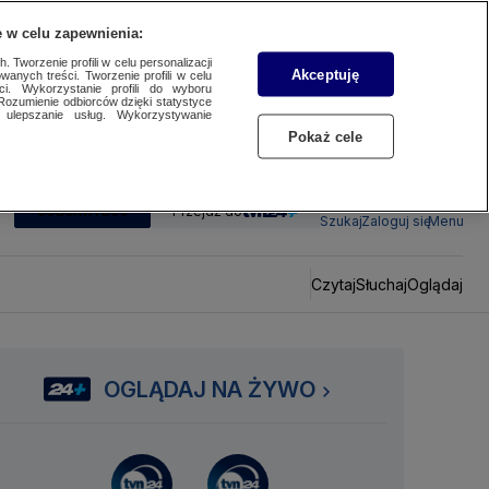
 w celu zapewnienia:
 Tworzenie profili w celu personalizacji
Akceptuję
wanych treści. Tworzenie profili w celu
ci. Wykorzystanie profili do wyboru
Rozumienie odbiorców dzięki statystyce
ulepszanie usług. Wykorzystywanie
Pokaż cele
SUBSKRYBUJ
Przejdź do
Szukaj
Zaloguj się
Menu
Czytaj
Słuchaj
Oglądaj
OGLĄDAJ NA ŻYWO