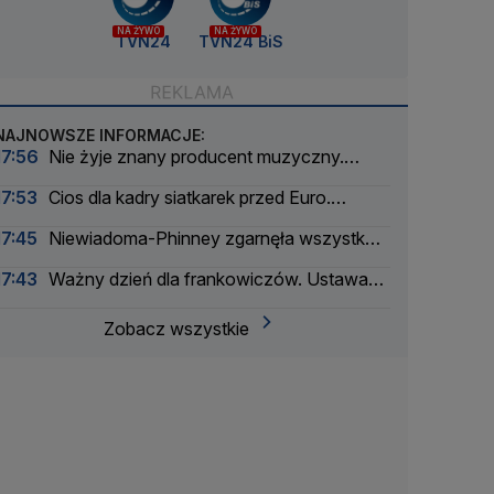
NA ŻYWO
NA ŻYWO
TVN24
TVN24 BiS
NAJNOWSZE INFORMACJE:
17:56
Nie żyje znany producent muzyczny.
Pracował z największymi artystami
17:53
Cios dla kadry siatkarek przed Euro.
Zabraknie czołowej zawodniczki
17:45
Niewiadoma-Phinney zgarnęła wszystko
na królewskim etapie Tour de France
17:43
Ważny dzień dla frankowiczów. Ustawa
weszła w życie
Zobacz wszystkie