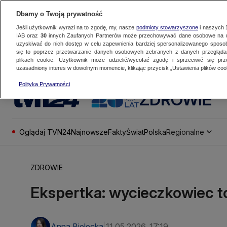
Dbamy o Twoją prywatność
Jeśli użytkownik wyrazi na to zgodę, my, nasze
podmioty stowarzyszone
i naszych
IAB oraz
30
innych Zaufanych Partnerów może przechowywać dane osobowe na ur
uzyskiwać do nich dostęp w celu zapewnienia bardziej spersonalizowanego sposo
się to poprzez przetwarzanie danych osobowych zebranych z danych przegląd
plikach cookie. Użytkownik może udzielić/wycofać zgodę i sprzeciwić się pr
uzasadniony interes w dowolnym momencie, klikając przycisk „Ustawienia plików cook
Polityka Prywatności
ZDROWIE
Oglądaj TVN24
Najnowsze
Fakty
Świat
Polska
Regionalne
ZDROWIE
Ekspertka: wycieczkowiec t
Anna Bielecka
11.05.2026, 17:19
|