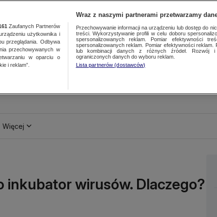
Wraz z naszymi partnerami przetwarzamy dane
161
Zaufanych Partnerów
Przechowywanie informacji na urządzeniu lub dostęp do nich.
treści. Wykorzystywanie profili w celu doboru spersonalizo
ządzeniu użytkownika i
spersonalizowanych reklam. Pomiar efektywności treś
bu przeglądania. Odbywa
spersonalizowanych reklam. Pomiar efektywności reklam. 
ania przechowywanych w
lub kombinacji danych z różnych źródeł. Rozwój i 
ograniczonych danych do wyboru reklam.
zetwarzaniu w oparciu o
ie i reklam”.
Lista partnerów (dostawców)
Więcej
o inkubator wirusów. Dlaczego?