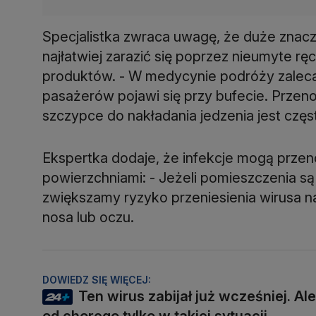
Specjalistka zwraca uwagę, że duże znac
najłatwiej zarazić się poprzez nieumyte 
produktów. - W medycynie podróży zaleca
pasażerów pojawi się przy bufecie. Przeno
szczypce do nakładania jedzenia jest częst
Ekspertka dodaje, że infekcje mogą przen
powierzchniami: - Jeżeli pomieszczenia s
zwiększamy ryzyko przeniesienia wirusa na
nosa lub oczu.
DOWIEDZ SIĘ WIĘCEJ:
Ten wirus zabijał już wcześniej. Ale
od chorego tylko w takiej sytuacji