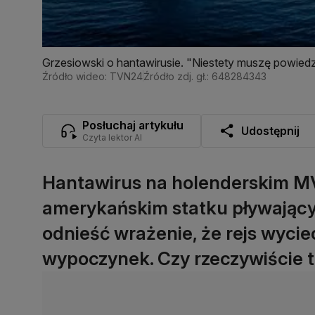
Grzesiowski o hantawirusie. "Niestety muszę powiedz
Źródło wideo: TVN24
Źródło zdj. gł.: 648284343
Posłuchaj artykułu
Udostępnij
Czyta lektor AI
Hantawirus na holenderskim MV
amerykańskim statku pływając
odnieść wrażenie, że rejs wyc
wypoczynek. Czy rzeczywiście t