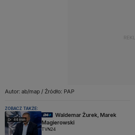
Autor: ab/map / Źródło: PAP
ZOBACZ TAKŻE:
Waldemar Żurek, Marek
44 min
Magierowski
TVN24