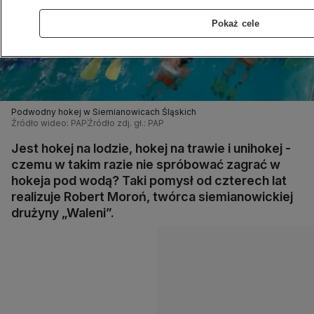
Pokaż cele
Podwodny hokej w Siemianowicach Śląskich
Źródło wideo: PAP
Źródło zdj. gł.: PAP
Jest hokej na lodzie, hokej na trawie i unihokej -
czemu w takim razie nie spróbować zagrać w
hokeja pod wodą? Taki pomysł od czterech lat
realizuje Robert Moroń, twórca siemianowickiej
drużyny „Waleni”.