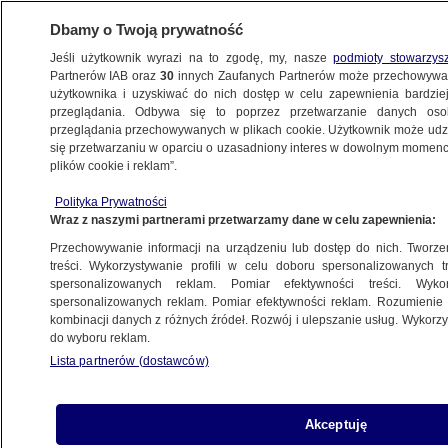
Dbamy o Twoją prywatność
Jeśli użytkownik wyrazi na to zgodę, my, nasze
podmioty stowarzys
Partnerów IAB oraz
30
innych Zaufanych Partnerów może przechowywa
METEO
użytkownika i uzyskiwać do nich dostęp w celu zapewnienia bardzi
przeglądania. Odbywa się to poprzez przetwarzanie danych os
przeglądania przechowywanych w plikach cookie. Użytkownik może udzie
NAJNOWSZE
się przetwarzaniu w oparciu o uzasadniony interes w dowolnym momencie
plików cookie i reklam”.
Lubisz sporty wodne? Spróbuj zagrać
Polityka Prywatności
w hokeja na dnie basenu
Wraz z naszymi partnerami przetwarzamy dane w celu zapewnienia:
Przechowywanie informacji na urządzeniu lub dostęp do nich. Tworzeni
15.05.2015, 17:50
treści. Wykorzystywanie profili w celu doboru spersonalizowanych tr
spersonalizowanych reklam. Pomiar efektywności treści. Wyko
spersonalizowanych reklam. Pomiar efektywności reklam. Rozumienie o
Udostępnij
kombinacji danych z różnych źródeł. Rozwój i ulepszanie usług. Wykor
do wyboru reklam.
Lista partnerów (dostawców)
Akceptuję