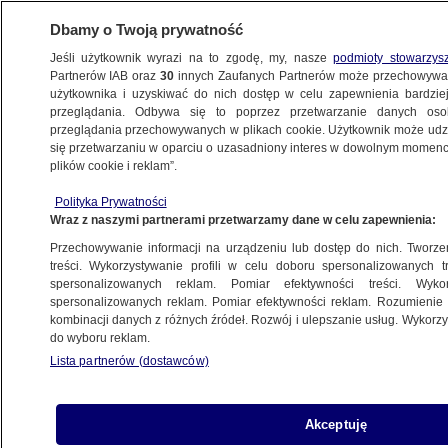
Dbamy o Twoją prywatność
Jeśli użytkownik wyrazi na to zgodę, my, nasze
podmioty stowarzys
Partnerów IAB oraz
30
innych Zaufanych Partnerów może przechowywa
METEO
użytkownika i uzyskiwać do nich dostęp w celu zapewnienia bardzi
przeglądania. Odbywa się to poprzez przetwarzanie danych os
przeglądania przechowywanych w plikach cookie. Użytkownik może udzie
PROGNOZA
się przetwarzaniu w oparciu o uzasadniony interes w dowolnym momencie
plików cookie i reklam”.
Pogoda. Cyklon Amy namiesza nam
Polityka Prywatności
w pogodzie
Wraz z naszymi partnerami przetwarzamy dane w celu zapewnienia:
Przechowywanie informacji na urządzeniu lub dostęp do nich. Tworzeni
Arleta Unton-Pyziołek
treści. Wykorzystywanie profili w celu doboru spersonalizowanych tr
spersonalizowanych reklam. Pomiar efektywności treści. Wyko
3.10.2025, 15:54
spersonalizowanych reklam. Pomiar efektywności reklam. Rozumienie o
kombinacji danych z różnych źródeł. Rozwój i ulepszanie usług. Wykor
do wyboru reklam.
Posłuchaj artykułu
Czyta lektor AI
Lista partnerów (dostawców)
Akceptuję