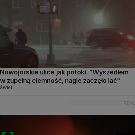
Nowojorskie ulice jak potoki. "Wyszedłem
w zupełną ciemność, nagle zaczęło lać"
ŚWIAT