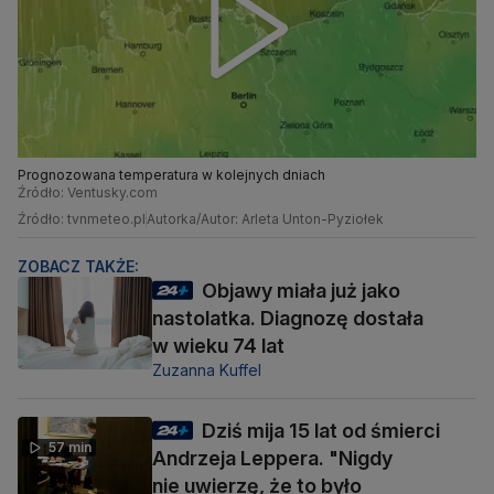
Prognozowana temperatura w kolejnych dniach
Źródło: Ventusky.com
Źródło: tvnmeteo.pl
Autorka/Autor: Arleta Unton-Pyziołek
ZOBACZ TAKŻE:
Objawy miała już jako
nastolatka. Diagnozę dostała
w wieku 74 lat
Zuzanna Kuffel
Dziś mija 15 lat od śmierci
57 min
Andrzeja Leppera. "Nigdy
nie uwierzę, że to było