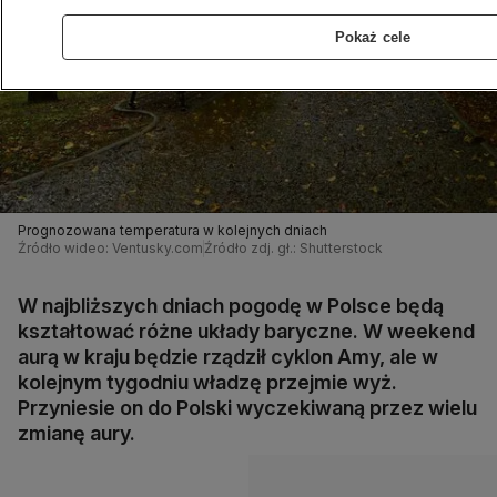
Pokaż cele
Prognozowana temperatura w kolejnych dniach
Źródło wideo: Ventusky.com
Źródło zdj. gł.: Shutterstock
W najbliższych dniach pogodę w Polsce będą
kształtować różne układy baryczne. W weekend
aurą w kraju będzie rządził cyklon Amy, ale w
kolejnym tygodniu władzę przejmie wyż.
Przyniesie on do Polski wyczekiwaną przez wielu
zmianę aury.