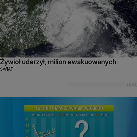
Żywioł uderzył, milion ewakuowanych
ŚWIAT