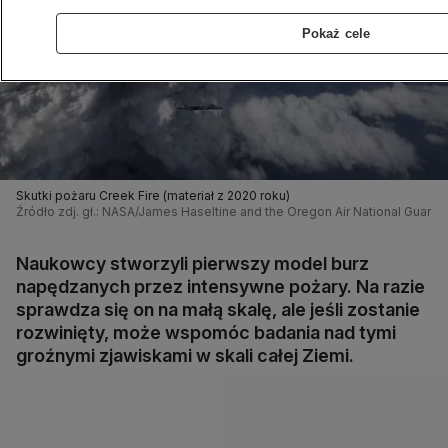
Pokaż cele
Skutki pożaru Creek Fire (materiał z 2020 roku)
Źródło zdj. gł.: NASA/James Haseltine and the Oregon Air National Guard,
Naukowcy stworzyli pierwszy model burz
napędzanych przez intensywne pożary. Na razie
sprawdza się on na małą skalę, ale jeśli zostanie
rozwinięty, może wspomóc badania nad tymi
groźnymi zjawiskami w skali całej Ziemi.