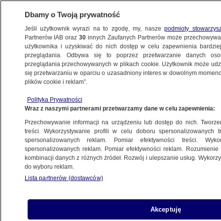
Dbamy o Twoją prywatność
Jeśli użytkownik wyrazi na to zgodę, my, nasze
podmioty stowarzys
Partnerów IAB oraz
30
innych Zaufanych Partnerów może przechowywa
METEO
użytkownika i uzyskiwać do nich dostęp w celu zapewnienia bardzi
przeglądania. Odbywa się to poprzez przetwarzanie danych os
przeglądania przechowywanych w plikach cookie. Użytkownik może udzie
NAUKA
się przetwarzaniu w oparciu o uzasadniony interes w dowolnym momencie
plików cookie i reklam”.
Burze, które powstają podczas pożarów
Polityka Prywatności
i strzelają ognistymi piorunami. To pozwoli
Wraz z naszymi partnerami przetwarzamy dane w celu zapewnienia:
je prognozować
Przechowywanie informacji na urządzeniu lub dostęp do nich. Tworzeni
treści. Wykorzystywanie profili w celu doboru spersonalizowanych tr
3.10.2025, 19:51
spersonalizowanych reklam. Pomiar efektywności treści. Wyko
spersonalizowanych reklam. Pomiar efektywności reklam. Rozumienie o
kombinacji danych z różnych źródeł. Rozwój i ulepszanie usług. Wykor
Posłuchaj artykułu
do wyboru reklam.
Czyta lektor AI
Lista partnerów (dostawców)
Akceptuję