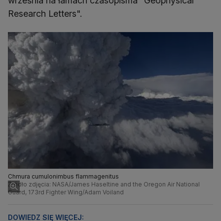
września na łamach czasopisma "Geophysical
Research Letters".
Chmura cumulonimbus flammagenitus
Źródło zdjęcia: NASA/James Haseltine and the Oregon Air National
Guard, 173rd Fighter Wing/Adam Voiland
DOWIEDZ SIĘ WIĘCEJ: