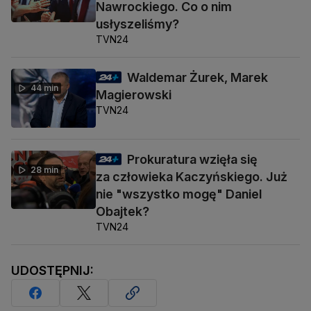
Nawrockiego. Co o nim
usłyszeliśmy?
TVN24
Waldemar Żurek, Marek
44 min
Magierowski
TVN24
Prokuratura wzięła się
28 min
za człowieka Kaczyńskiego. Już
nie "wszystko mogę" Daniel
Obajtek?
TVN24
UDOSTĘPNIJ: