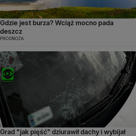
Gdzie jest burza? Wciąż mocno pada
deszcz
PROGNOZA
Grad "jak pięść" dziurawił dachy i wybijał