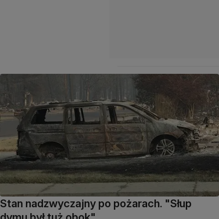
Stan nadzwyczajny po pożarach. "Słup
dymu był tuż obok"