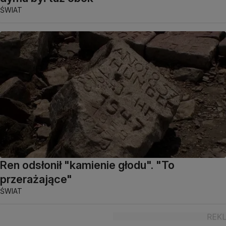
ŚWIAT
Ren odsłonił "kamienie głodu". "To
przerażające"
ŚWIAT