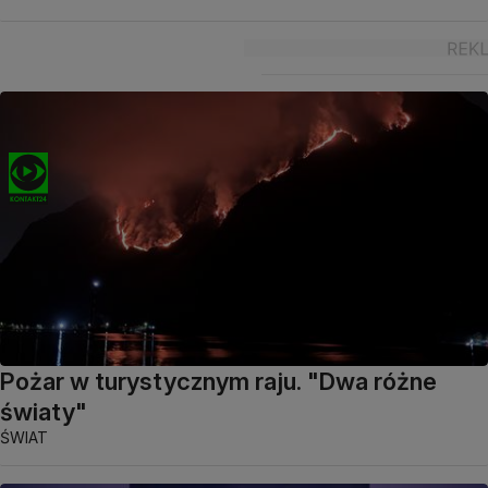
Pożar w turystycznym raju. "Dwa różne
światy"
ŚWIAT