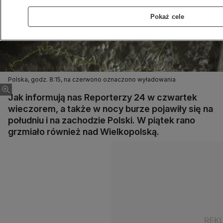
Pokaż cele
Polska, godz. 8:15, na czerwono oznaczono wyładowania
Jak informują nas Reporterzy 24 w czwartek
wieczorem, a także w nocy burze pojawiły się na
południu i na zachodzie Polski. W piątek rano
grzmiało również nad Wielkopolską.