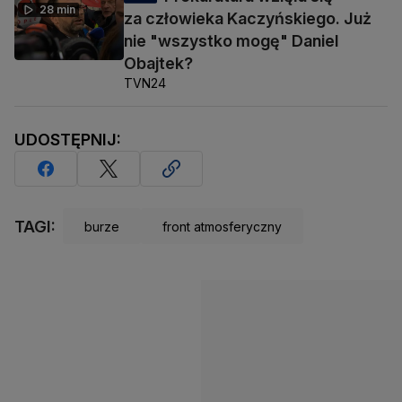
28 min
za człowieka Kaczyńskiego. Już
nie "wszystko mogę" Daniel
Obajtek?
TVN24
UDOSTĘPNIJ:
TAGI:
burze
front atmosferyczny