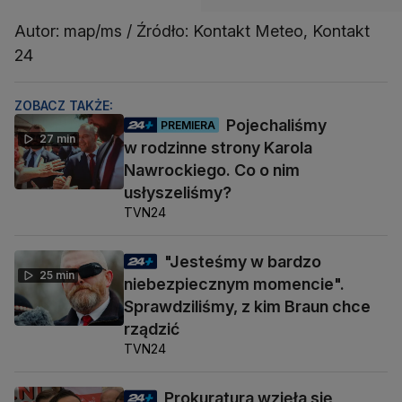
Autor: map/ms / Źródło: Kontakt Meteo, Kontakt
24
ZOBACZ TAKŻE:
Pojechaliśmy
PREMIERA
27 min
w rodzinne strony Karola
Nawrockiego. Co o nim
usłyszeliśmy?
TVN24
"Jesteśmy w bardzo
25 min
niebezpiecznym momencie".
Sprawdziliśmy, z kim Braun chce
rządzić
TVN24
Prokuratura wzięła się