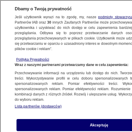
Dbamy o Twoją prywatność
Jeśli użytkownik wyrazi na to zgodę, my, nasze
podmioty stowarzys
Partnerów IAB oraz
30
innych Zaufanych Partnerów może przechowywa
METEO
użytkownika i uzyskiwać do nich dostęp w celu zapewnienia bardzi
przeglądania. Odbywa się to poprzez przetwarzanie danych os
przeglądania przechowywanych w plikach cookie. Użytkownik może udzie
NAJNOWSZE
się przetwarzaniu w oparciu o uzasadniony interes w dowolnym momencie
plików cookie i reklam”.
"Błyskało się i grzmiało". Styczniowe burze
Polityka Prywatności
nad Polską
Wraz z naszymi partnerami przetwarzamy dane w celu zapewnienia:
Przechowywanie informacji na urządzeniu lub dostęp do nich. Tworzeni
13.01.2012, 08:54
treści. Wykorzystywanie profili w celu doboru spersonalizowanych tr
spersonalizowanych reklam. Pomiar efektywności treści. Wyko
spersonalizowanych reklam. Pomiar efektywności reklam. Rozumienie o
Udostępnij
kombinacji danych z różnych źródeł. Rozwój i ulepszanie usług. Wykor
do wyboru reklam.
Lista partnerów (dostawców)
Akceptuję