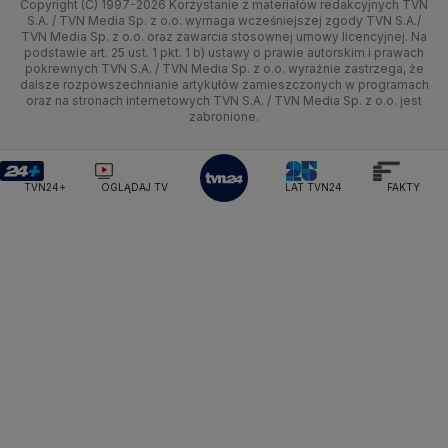
Copyright (C) 1997-2026 Korzystanie z materiałów redakcyjnych TVN
Tematy
Kujawsko-pomorskie
Ze świata
Prognoza
Lekkoatletyka
Zdrowie
Uwaga TVN
Ministerstwo Cyfryzacji
Test zgodności
S.A. / TVN Media Sp. z o.o. wymaga wcześniejszej zgody TVN S.A./
TVN Media Sp. z o.o. oraz zawarcia stosownej umowy licencyjnej. Na
Ministerstwo Edukacji Narodowej
Lublin
podstawie art. 25 ust. 1 pkt. 1 b) ustawy o prawie autorskim i prawach
Tech
Świat
Siatkówka
Tech
HGTV
Oglądaj na TV
Ministerstwo Finansów
pokrewnych TVN S.A. / TVN Media Sp. z o.o. wyraźnie zastrzega, że
dalsze rozpowszechnianie artykułów zamieszczonych w programach
Ministerstwo Klimatu i Środowiska
Lubuskie
Moto
Nauka
F1
Nauka
TVN Turbo
Zrealizuj voucher
oraz na stronach internetowych TVN S.A. / TVN Media Sp. z o.o. jest
Ministerstwo Nauki i Szkolnictwa Wyższego
zabronione.
Olsztyn
Dla seniora
Ciekawostki
Ministerstwo Sprawiedliwości
Rozrywka
TVN Style
Ministerstwo Rodziny, Pracy i Polityki Społecznej
Opole
Turystyka
Podróże
TVN7
Ministerstwo Spraw Zagranicznych
Moskwa
TVN24+
OGLĄDAJ TV
LAT TVN24
FAKTY
Naczelny Sąd Administracyjny
Rzeszów
Smog
TTV
Najwyższa Izba Kontroli
Szczecin
Narodowe Centrum Badań i Rozwoju
Narodowy Bank Polski
Narodowy Fundusz Zdrowia
Białystok
NASA
NATO
Niemcy
Nord Stream 2
Nowa Lewica
Ordo Iuris
Organizacja Narodów Zjednoczonych
Orlen
Parlament Europejski
Partia Demokratyczna USA
Partia Republikańska
Pentagon
Piotr Gliński
PIT
PKB Polski
PKO BP
PKP Cargo
PKP Intercity
PKP PLK