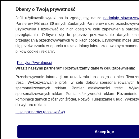
Dbamy o Twoją prywatność
Jeśli użytkownik wyrazi na to zgodę, my, nasze
podmioty stowarzys
Partnerów IAB oraz
30
innych Zaufanych Partnerów może przechowywa
użytkownika i uzyskiwać do nich dostęp w celu zapewnienia bardzi
przeglądania. Odbywa się to poprzez przetwarzanie danych os
przeglądania przechowywanych w plikach cookie. Użytkownik może udzie
ZGIERZ
się przetwarzaniu w oparciu o uzasadniony interes w dowolnym momencie
plików cookie i reklam”.
Dyrektor szpitala odwołana.
"Wprowadziła atmosferę poniżania
Polityka Prywatności
Wraz z naszymi partnerami przetwarzamy dane w celu zapewnienia:
i zastraszania"
ŁÓDŹ
Przechowywanie informacji na urządzeniu lub dostęp do nich. Tworzeni
treści. Wykorzystywanie profili w celu doboru spersonalizowanych tr
spersonalizowanych reklam. Pomiar efektywności treści. Wyko
Bunt lekarzy w zgierskim szpitalu, 50
spersonalizowanych reklam. Pomiar efektywności reklam. Rozumienie o
kombinacji danych z różnych źródeł. Rozwój i ulepszanie usług. Wykor
zdeponowanych wypowiedzeń
do wyboru reklam.
ŁÓDŹ
Lista partnerów (dostawców)
Miał ponad trzy promile, uderzył
Akceptuję
w zaparkowany samochód i ściął