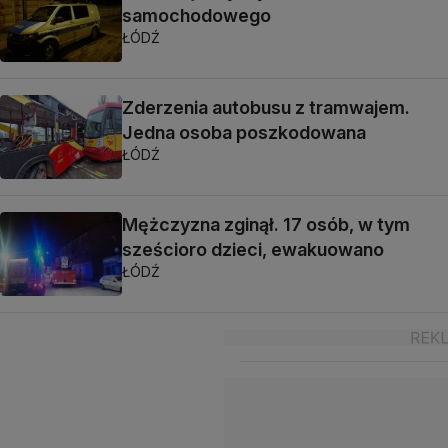
samochodowego
ŁÓDŹ
Zderzenia autobusu z tramwajem.
Jedna osoba poszkodowana
ŁÓDŹ
Mężczyzna zginął. 17 osób, w tym
sześcioro dzieci, ewakuowano
ŁÓDŹ