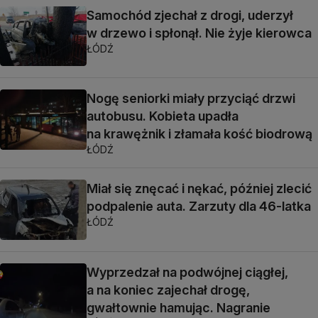
Samochód zjechał z drogi, uderzył
w drzewo i spłonął. Nie żyje kierowca
ŁÓDŹ
Nogę seniorki miały przyciąć drzwi
autobusu. Kobieta upadła
na krawężnik i złamała kość biodrową
ŁÓDŹ
Miał się znęcać i nękać, później zlecić
podpalenie auta. Zarzuty dla 46-latka
ŁÓDŹ
Wyprzedzał na podwójnej ciągłej,
a na koniec zajechał drogę,
gwałtownie hamując. Nagranie