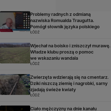
Problemy radnych z odmianą
nazwiska Romualda Traugutta.
Pomógł słownik języka polskiego
ŁÓDŹ
Wjechał na boisko i zniszczył murawę.
Władze klubu proszą o pomoc
we wskazaniu wandala
ŁÓDŹ
Zwierzęta wdzierają się na cmentarz.
Dziki niszczą ziemię i nagrobki, sarny
zjadają świeże kwiaty
ŁÓDŹ
Ciało mężczyzny na dnie kanału