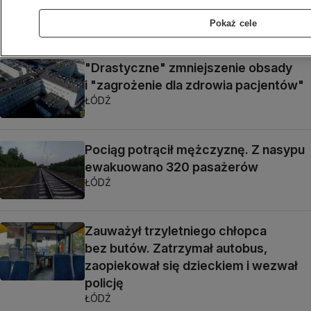
latarnie
Pokaż cele
ŁÓDŹ
"Drastyczne" zmniejszenie obsady
i "zagrożenie dla zdrowia pacjentów"
ŁÓDŹ
Pociąg potrącił mężczyznę. Z nasypu
ewakuowano 320 pasażerów
ŁÓDŹ
Zauważył trzyletniego chłopca
bez butów. Zatrzymał autobus,
zaopiekował się dzieckiem i wezwał
policję
ŁÓDŹ