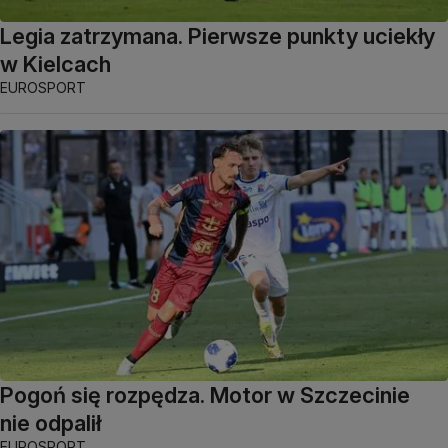
Legia zatrzymana. Pierwsze punkty uciekły
w Kielcach
EUROSPORT
Pogoń się rozpędza. Motor w Szczecinie
nie odpalił
EUROSPORT