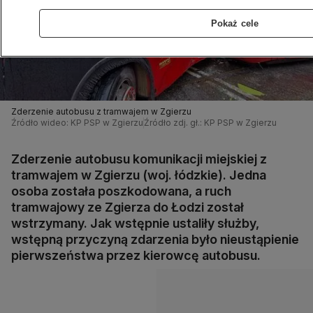
Pokaż cele
Zderzenie autobusu z tramwajem w Zgierzu
Źródło wideo: KP PSP w Zgierzu
Źródło zdj. gł.: KP PSP w Zgierzu
Zderzenie autobusu komunikacji miejskiej z
tramwajem w Zgierzu (woj. łódzkie). Jedna
osoba została poszkodowana, a ruch
tramwajowy ze Zgierza do Łodzi został
wstrzymany. Jak wstępnie ustaliły służby,
wstępną przyczyną zdarzenia było nieustąpienie
pierwszeństwa przez kierowcę autobusu.