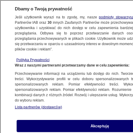
Dbamy o Twoją prywatność
Jeśli użytkownik wyrazi na to zgodę, my, nasze
podmioty stowarzys
Partnerów IAB oraz
30
innych Zaufanych Partnerów może przechowywa
użytkownika i uzyskiwać do nich dostęp w celu zapewnienia bardzi
przeglądania. Odbywa się to poprzez przetwarzanie danych os
przeglądania przechowywanych w plikach cookie. Użytkownik może udzie
ŁÓDŹ
się przetwarzaniu w oparciu o uzasadniony interes w dowolnym momencie
plików cookie i reklam”.
Zderzenia autobusu z tramwajem. Jedna
Polityka Prywatności
osoba poszkodowana
Wraz z naszymi partnerami przetwarzamy dane w celu zapewnienia:
Przechowywanie informacji na urządzeniu lub dostęp do nich. Tworzeni
2.02.2023, 10:16
treści. Wykorzystywanie profili w celu doboru spersonalizowanych tr
spersonalizowanych reklam. Pomiar efektywności treści. Wyko
spersonalizowanych reklam. Pomiar efektywności reklam. Rozumienie o
Udostępnij
kombinacji danych z różnych źródeł. Rozwój i ulepszanie usług. Wykor
do wyboru reklam.
Lista partnerów (dostawców)
Akceptuję