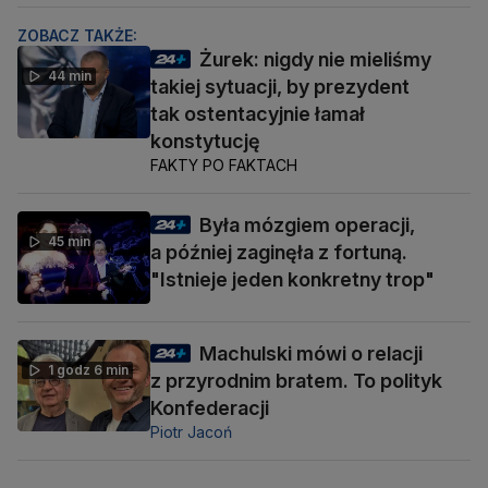
ZOBACZ TAKŻE:
Żurek: nigdy nie mieliśmy
44 min
takiej sytuacji, by prezydent
tak ostentacyjnie łamał
konstytucję
FAKTY PO FAKTACH
Była mózgiem operacji,
45 min
a później zaginęła z fortuną.
"Istnieje jeden konkretny trop"
Machulski mówi o relacji
1 godz 6 min
z przyrodnim bratem. To polityk
Konfederacji
Piotr Jacoń