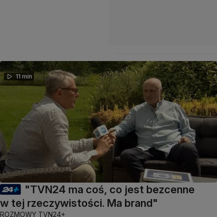
11 min
"TVN24 ma coś, co jest bezcenne
w tej rzeczywistości. Ma brand"
ROZMOWY TVN24+