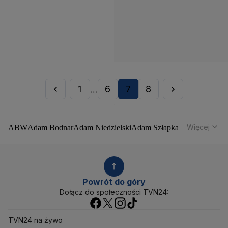
1
6
7
8
...
Więcej
ABW
Adam Bodnar
Adam Niedzielski
Adam Szłapka
Administracja Donalda Trumpa
Agencja Bezpieczeństwa Wewnętrznego
Agrounia
Alaksandr Łukaszenka
Aleksander Kwaśniewski
Aleksandra Dulkiewicz
Alert RCB
Powrót do góry
Ambasada USA w Polsce
Andrzej Duda
Białoruś
Dołącz do społeczności TVN24:
Bitcoin
Biuro Bezpieczeństwa Narodowego
Bliski Wschód
Bomba atomowa
Borys Budka
TVN24 na żywo
Bruksela
CBŚP
CBA
Ceny paliw
Ceny żywności