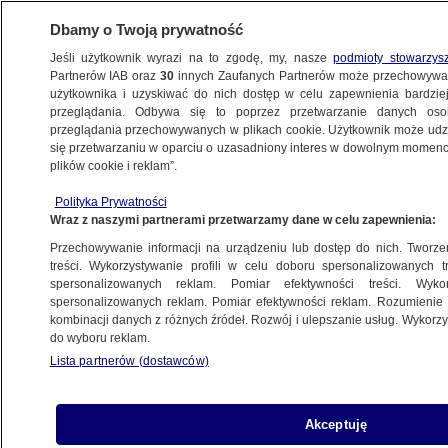
Dbamy o Twoją prywatność
Jeśli użytkownik wyrazi na to zgodę, my, nasze
podmioty stowarzys
Partnerów IAB oraz
30
innych Zaufanych Partnerów może przechowywa
użytkownika i uzyskiwać do nich dostęp w celu zapewnienia bardzi
przeglądania. Odbywa się to poprzez przetwarzanie danych os
przeglądania przechowywanych w plikach cookie. Użytkownik może udzie
ZAGINIENI
się przetwarzaniu w oparciu o uzasadniony interes w dowolnym momencie
plików cookie i reklam”.
Wieczorem wyszła z domu, szukali jej
całą noc. Rano ratowników
Polityka Prywatności
Wraz z naszymi partnerami przetwarzamy dane w celu zapewnienia:
do zaginionej doprowadził pies
tropiący
Przechowywanie informacji na urządzeniu lub dostęp do nich. Tworzeni
treści. Wykorzystywanie profili w celu doboru spersonalizowanych tr
KRAKÓW
spersonalizowanych reklam. Pomiar efektywności treści. Wyko
spersonalizowanych reklam. Pomiar efektywności reklam. Rozumienie o
kombinacji danych z różnych źródeł. Rozwój i ulepszanie usług. Wykor
Koniec poszukiwań 37-latka
do wyboru reklam.
z Małopolski
Lista partnerów (dostawców)
KRAKÓW
Akceptuję
Według policjanta Iwona Wieczorek