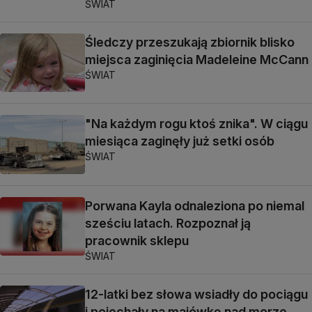
ŚWIAT
Śledczy przeszukają zbiornik blisko
miejsca zaginięcia Madeleine McCann
ŚWIAT
"Na każdym rogu ktoś znika". W ciągu
miesiąca zaginęły już setki osób
ŚWIAT
Porwana Kayla odnaleziona po niemal
sześciu latach. Rozpoznał ją
pracownik sklepu
ŚWIAT
12-latki bez słowa wsiadły do pociągu
i pojechały na majówkę nad morze