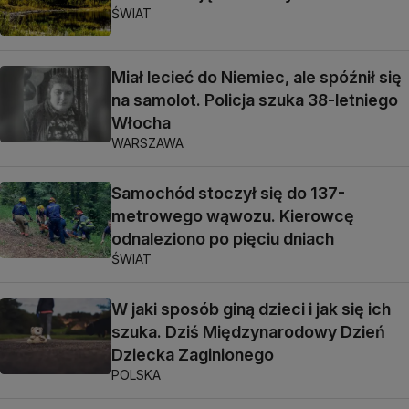
ŚWIAT
Miał lecieć do Niemiec, ale spóźnił się
na samolot. Policja szuka 38-letniego
Włocha
WARSZAWA
Samochód stoczył się do 137-
metrowego wąwozu. Kierowcę
odnaleziono po pięciu dniach
ŚWIAT
W jaki sposób giną dzieci i jak się ich
szuka. Dziś Międzynarodowy Dzień
Dziecka Zaginionego
POLSKA