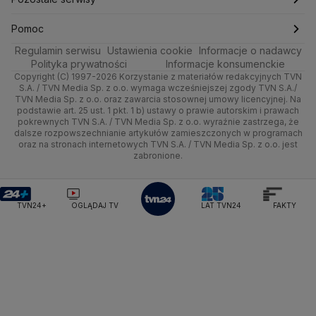
Ministerstwo Infrastruktury
Ministerstwo Kultury
Ministerstwo Obrony Narodowej
Ciekawostki
Wrocław
Dla firm
Najnowsze
Skoki Narciarskie
Świat
Gorące Tematy
TVN
Pomoc
Ministerstwo Rolnictwa
Regulamin serwisu
Quizy
Ustawienia cookie
Informacje o nadawcy
Ministerstwo Rozwoju i Technologii
Kielce
Handel
Polska
Sporty zimowe
Polityka
Wyślij zgłoszenie
Dzień Dobry TVN
Centrum pomocy
Polityka prywatności
Informacje konsumenckie
Ministerstwo Sportu i Turystyki
Copyright (C) 1997-2026 Korzystanie z materiałów redakcyjnych TVN
Tematy
Kujawsko-pomorskie
Ze świata
Prognoza
Lekkoatletyka
Zdrowie
Uwaga TVN
Ministerstwo Cyfryzacji
Test zgodności
S.A. / TVN Media Sp. z o.o. wymaga wcześniejszej zgody TVN S.A./
TVN Media Sp. z o.o. oraz zawarcia stosownej umowy licencyjnej. Na
Ministerstwo Edukacji Narodowej
Lublin
podstawie art. 25 ust. 1 pkt. 1 b) ustawy o prawie autorskim i prawach
Tech
Świat
Siatkówka
Tech
HGTV
Oglądaj na TV
Ministerstwo Finansów
pokrewnych TVN S.A. / TVN Media Sp. z o.o. wyraźnie zastrzega, że
dalsze rozpowszechnianie artykułów zamieszczonych w programach
Ministerstwo Klimatu i Środowiska
Lubuskie
Moto
Nauka
F1
Nauka
TVN Turbo
Zrealizuj voucher
oraz na stronach internetowych TVN S.A. / TVN Media Sp. z o.o. jest
Ministerstwo Nauki i Szkolnictwa Wyższego
zabronione.
Olsztyn
Dla seniora
Ciekawostki
Ministerstwo Sprawiedliwości
Rozrywka
TVN Style
Ministerstwo Rodziny, Pracy i Polityki Społecznej
Opole
Turystyka
Podróże
TVN7
Ministerstwo Spraw Zagranicznych
Moskwa
TVN24+
OGLĄDAJ TV
LAT TVN24
FAKTY
Naczelny Sąd Administracyjny
Rzeszów
Smog
TTV
Najwyższa Izba Kontroli
Szczecin
Narodowe Centrum Badań i Rozwoju
Narodowy Bank Polski
Narodowy Fundusz Zdrowia
Białystok
NASA
NATO
Niemcy
Nord Stream 2
Nowa Lewica
Ordo Iuris
Organizacja Narodów Zjednoczonych