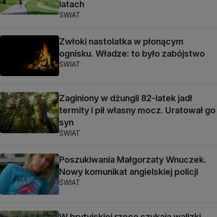
latach
ŚWIAT
Zwłoki nastolatka w płonącym
ognisku. Władze: to było zabójstwo
ŚWIAT
Zaginiony w dżungli 82-latek jadł
termity i pił własny mocz. Uratował go
syn
ŚWIAT
Poszukiwania Małgorzaty Wnuczek.
Nowy komunikat angielskiej policji
ŚWIAT
W brytyjskiej rzece szukają walizki,