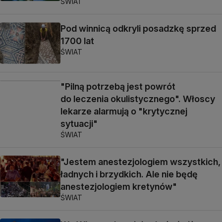
ŚWIAT
Pod winnicą odkryli posadzkę sprzed
1700 lat
ŚWIAT
"Pilną potrzebą jest powrót
do leczenia okulistycznego". Włoscy
lekarze alarmują o "krytycznej
sytuacji"
ŚWIAT
"Jestem anestezjologiem wszystkich,
ładnych i brzydkich. Ale nie będę
anestezjologiem kretynów"
ŚWIAT