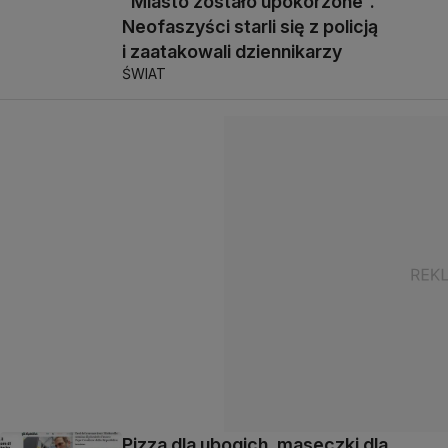
"Miasto zostało upokorzone".
Neofaszyści starli się z policją
i zaatakowali dziennikarzy
ŚWIAT
Pizza dla ubogich, maseczki dla