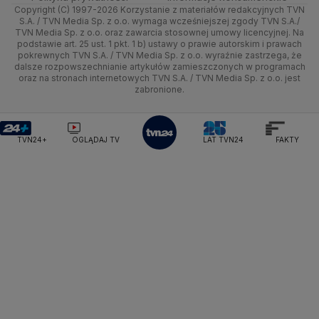
Ministerstwo Sportu i Turystyki
Copyright (C) 1997-2026 Korzystanie z materiałów redakcyjnych TVN
Tematy
Kujawsko-pomorskie
Ze świata
Prognoza
Lekkoatletyka
Zdrowie
Uwaga TVN
Ministerstwo Cyfryzacji
Test zgodności
S.A. / TVN Media Sp. z o.o. wymaga wcześniejszej zgody TVN S.A./
TVN Media Sp. z o.o. oraz zawarcia stosownej umowy licencyjnej. Na
Ministerstwo Edukacji Narodowej
Lublin
podstawie art. 25 ust. 1 pkt. 1 b) ustawy o prawie autorskim i prawach
Tech
Świat
Siatkówka
Tech
HGTV
Oglądaj na TV
Ministerstwo Finansów
pokrewnych TVN S.A. / TVN Media Sp. z o.o. wyraźnie zastrzega, że
dalsze rozpowszechnianie artykułów zamieszczonych w programach
Ministerstwo Klimatu i Środowiska
Lubuskie
Moto
Nauka
F1
Nauka
TVN Turbo
Zrealizuj voucher
oraz na stronach internetowych TVN S.A. / TVN Media Sp. z o.o. jest
Ministerstwo Nauki i Szkolnictwa Wyższego
zabronione.
Olsztyn
Dla seniora
Ciekawostki
Ministerstwo Sprawiedliwości
Rozrywka
TVN Style
Ministerstwo Rodziny, Pracy i Polityki Społecznej
Opole
Turystyka
Podróże
TVN7
Ministerstwo Spraw Zagranicznych
Moskwa
TVN24+
OGLĄDAJ TV
LAT TVN24
FAKTY
Naczelny Sąd Administracyjny
Rzeszów
Smog
TTV
Najwyższa Izba Kontroli
Szczecin
Narodowe Centrum Badań i Rozwoju
Narodowy Bank Polski
Narodowy Fundusz Zdrowia
Białystok
NASA
NATO
Niemcy
Nord Stream 2
Nowa Lewica
Ordo Iuris
Organizacja Narodów Zjednoczonych
Orlen
Parlament Europejski
Partia Demokratyczna USA
Partia Republikańska
Pentagon
Piotr Gliński
PIT
PKB Polski
PKO BP
PKP Cargo
PKP Intercity
PKP PLK