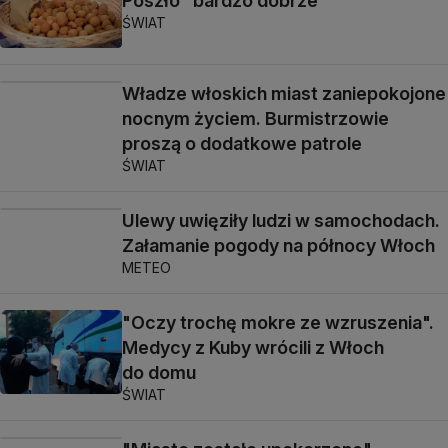
Poszło "bardzo dobrze"
ŚWIAT
Władze włoskich miast zaniepokojone
nocnym życiem. Burmistrzowie
proszą o dodatkowe patrole
ŚWIAT
Ulewy uwięziły ludzi w samochodach.
Załamanie pogody na północy Włoch
METEO
"Oczy trochę mokre ze wzruszenia".
Medycy z Kuby wrócili z Włoch
do domu
ŚWIAT