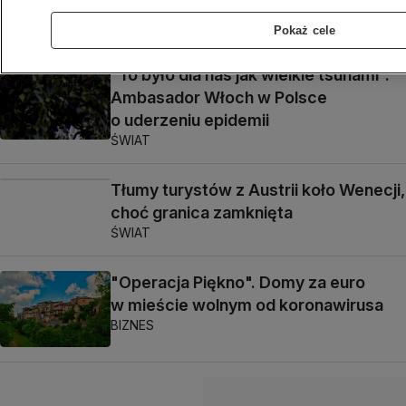
w grudniu zeszłego roku
ŚWIAT
Pokaż cele
"To było dla nas jak wielkie tsunami".
Ambasador Włoch w Polsce
o uderzeniu epidemii
ŚWIAT
Tłumy turystów z Austrii koło Wenecji,
choć granica zamknięta
ŚWIAT
"Operacja Piękno". Domy za euro
w mieście wolnym od koronawirusa
BIZNES