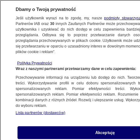
Dbamy o Twoją prywatność
Jeśli użytkownik wyrazi na to zgodę, my, nasze
podmioty stowarzys
Partnerów IAB oraz
30
innych Zaufanych Partnerów może przechowywa
użytkownika i uzyskiwać do nich dostęp w celu zapewnienia bardzi
przeglądania. Odbywa się to poprzez przetwarzanie danych os
przeglądania przechowywanych w plikach cookie. Użytkownik może udzie
WŁOCHY
się przetwarzaniu w oparciu o uzasadniony interes w dowolnym momencie
plików cookie i reklam”.
Pierwszy samochód przejechał
po nowym moście w Genui
Polityka Prywatności
Wraz z naszymi partnerami przetwarzamy dane w celu zapewnienia:
ŚWIAT
Przechowywanie informacji na urządzeniu lub dostęp do nich. Tworzeni
treści. Wykorzystywanie profili w celu doboru spersonalizowanych tr
Benedykt opuścił Włochy pierwszy
spersonalizowanych reklam. Pomiar efektywności treści. Wyko
raz od rezygnacji. Pojechał
spersonalizowanych reklam. Pomiar efektywności reklam. Rozumienie o
kombinacji danych z różnych źródeł. Rozwój i ulepszanie usług. Wykor
do chorego brata w Niemczech
do wyboru reklam.
ŚWIAT
Lista partnerów (dostawców)
Włoski Instytut Zdrowia: koronawirus
Akceptuję
w wodach ściekowych był już