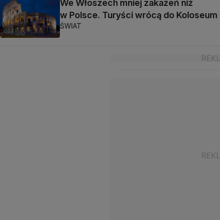
We Włoszech mniej zakażeń niż
w Polsce. Turyści wrócą do Koloseum
ŚWIAT