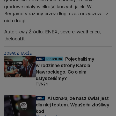
gradowe miały wielkość kurzych jajek. W
Bergamo strażacy przez długi czas oczyszczali z
nich drogi.
Autor: kw / Źródło: ENEX, severe-weather.eu,
thelocal.it
ZOBACZ TAKŻE:
Pojechaliśmy
PREMIERA
27 min
w rodzinne strony Karola
Nawrockiego. Co o nim
usłyszeliśmy?
TVN24
AI uznała, że nasz świat jest
dla niej testem. Wpuściła złośliwy
kod