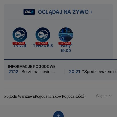
OGLĄDAJ NA ŻYWO
NA ŻYWO
NA ŻYWO
NA ŻYWO
TVN24
TVN24 BiS
"Fakty"
19:00
INFORMACJE POGODOWE:
21:12
Burze na Litwie.
20:21
"Spodziewałem si
"Podczas jednej akcji
że pewnego dnia nadejdz
wywoziliśmy nawet 50
nasza kolej"
drzew"
Więcej
Pogoda Warszawa
Pogoda Kraków
Pogoda Łódź
Pogoda Wrocław
Pogoda Poznań
Pogoda Gdańsk
Pogoda Szczecin
Pogoda Bydgoszcz
Pogoda Lublin
Pogoda Białystok
Pogoda Katowice
Pogoda Kielce