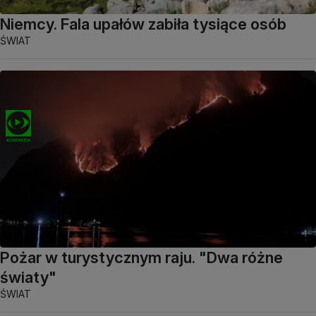
Niemcy. Fala upałów zabiła tysiące osób
ŚWIAT
Pożar w turystycznym raju. "Dwa różne
światy"
ŚWIAT