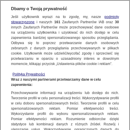
Dbamy o Twoją prywatność
METEO
Jeśli użytkownik wyrazi na to zgodę, my, nasze
podmioty
stowarzyszone
i naszych
161
Zaufanych Partnerów IAB oraz
30
NAJNOWSZE
innych Zaufanych Partnerów może przechowywać dane osobowe
na urządzeniu użytkownika i uzyskiwać do nich dostęp w celu
Superkomórki burzowe nad Włochami.
zapewnienia bardziej spersonalizowanego sposobu przeglądania.
Nie żyją cztery osoby
Odbywa się to poprzez przetwarzanie danych osobowych
zebranych z danych przeglądania przechowywanych w plikach
cookie. Użytkownik może udzielić/wycofać zgodę i sprzeciwić się
31.08.2020, 14:41
przetwarzaniu w oparciu o uzasadniony interes w dowolnym
momencie, klikając przycisk „Ustawienia plików cookie i reklam”.
Udostępnij
Polityka Prywatności
Wraz z naszymi partnerami przetwarzamy dane w celu
zapewnienia:
Przechowywanie informacji na urządzeniu lub dostęp do nich.
Tworzenie profili w celu personalizacji treści. Wykorzystywanie profili
w celu doboru spersonalizowanych treści. Tworzenie profili w celu
spersonalizowanych reklam. Pomiar efektywności treści.
Wykorzystanie profili do wyboru spersonalizowanych reklam.
Pomiar efektywności reklam. Rozumienie odbiorców dzięki
statystyce lub kombinacji danych z różnych źródeł. Rozwój i
ulepszanie usług. Wykorzystywanie ograniczonych danych do