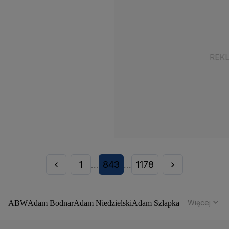
1
843
1178
...
...
Więcej
ABW
Adam Bodnar
Adam Niedzielski
Adam Szłapka
Administracja Donalda Trumpa
Agencja Bezpieczeństwa Wewnętrznego
Agrounia