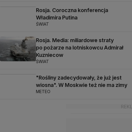
Rosja. Coroczna konferencja
Władimira Putina
ŚWIAT
Rosja. Media: miliardowe straty
po pożarze na lotniskowcu Admirał
Kuzniecow
ŚWIAT
"Rośliny zadecydowały, że już jest
wiosna". W Moskwie też nie ma zimy
METEO