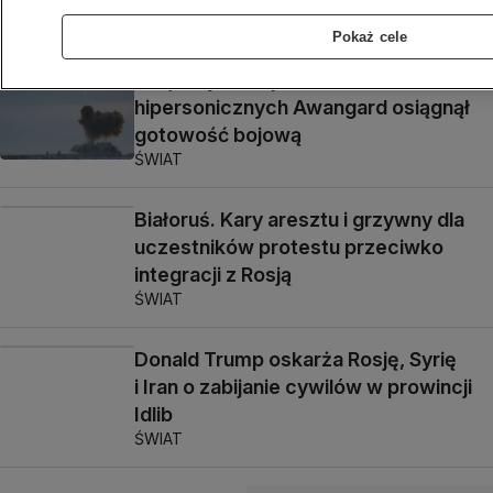
POLSKA
Pokaż cele
Rosja. System pocisków
hipersonicznych Awangard osiągnął
gotowość bojową
ŚWIAT
Białoruś. Kary aresztu i grzywny dla
uczestników protestu przeciwko
integracji z Rosją
ŚWIAT
Donald Trump oskarża Rosję, Syrię
i Iran o zabijanie cywilów w prowincji
Idlib
ŚWIAT