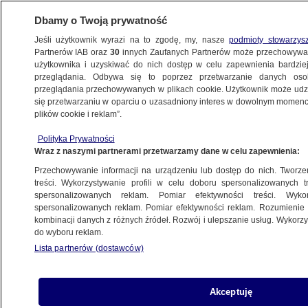
Dbamy o Twoją prywatność
Jeśli użytkownik wyrazi na to zgodę, my, nasze
podmioty stowarzys
Partnerów IAB oraz
30
innych Zaufanych Partnerów może przechowywa
użytkownika i uzyskiwać do nich dostęp w celu zapewnienia bardzi
przeglądania. Odbywa się to poprzez przetwarzanie danych os
przeglądania przechowywanych w plikach cookie. Użytkownik może udzie
ROSJA
się przetwarzaniu w oparciu o uzasadniony interes w dowolnym momencie
plików cookie i reklam”.
Iran, Rosja i Chiny na wspólnych
ćwiczeniach morskich
Polityka Prywatności
Wraz z naszymi partnerami przetwarzamy dane w celu zapewnienia:
ŚWIAT
Przechowywanie informacji na urządzeniu lub dostęp do nich. Tworzeni
treści. Wykorzystywanie profili w celu doboru spersonalizowanych tr
spersonalizowanych reklam. Pomiar efektywności treści. Wyko
Syria. ONZ: setki tysięcy cywilów
spersonalizowanych reklam. Pomiar efektywności reklam. Rozumienie o
uciekło z domów w prowincji Idlib
kombinacji danych z różnych źródeł. Rozwój i ulepszanie usług. Wykor
ŚWIAT
do wyboru reklam.
Lista partnerów (dostawców)
Ambasador Rosji w Polsce wezwany
do MSZ w związku z wypowiedziami
Akceptuję
Władimira Putina