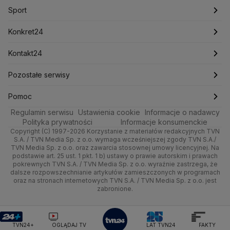
Marcin Przydacz
Marcin Kierwiński
Marian Banaś
Sport
Newslettery
Ludzie Faktów
Katowice
Notowania
Pogoda godzinowa
Sport
Mariusz Błaszczak
Mariusz Kamiński
Mark Zuckerberg
Mateusz Morawiecki
Zdrowie
Kraków
Pieniądze
Pogoda długoterminowa
Piłka Nożna
Konkret24
Michał Kamiński
Technologia
Poznań
Nieruchomości
Pogoda na jutro
Ministerstwo Aktywów Państwowych
Tenis
Najnowsze
Kontakt24
Ministerstwo Edukacji i Nauki
Kultura i styl
Trójmiasto
Rynki
Pogoda na weekend
Kolarstwo
Polska
Najnowsze
Pozostałe serwisy
Ministerstwo Infrastruktury
Ministerstwo Kultury
Ministerstwo Obrony Narodowej
Ciekawostki
Wrocław
Dla firm
Najnowsze
Skoki Narciarskie
Świat
Gorące Tematy
TVN
Pomoc
Ministerstwo Rolnictwa
Regulamin serwisu
Quizy
Ustawienia cookie
Informacje o nadawcy
Ministerstwo Rozwoju i Technologii
Kielce
Handel
Polska
Sporty zimowe
Polityka
Wyślij zgłoszenie
Dzień Dobry TVN
Centrum pomocy
Polityka prywatności
Informacje konsumenckie
Ministerstwo Sportu i Turystyki
Copyright (C) 1997-2026 Korzystanie z materiałów redakcyjnych TVN
Tematy
Kujawsko-pomorskie
Ze świata
Prognoza
Lekkoatletyka
Zdrowie
Uwaga TVN
Ministerstwo Cyfryzacji
Test zgodności
S.A. / TVN Media Sp. z o.o. wymaga wcześniejszej zgody TVN S.A./
TVN Media Sp. z o.o. oraz zawarcia stosownej umowy licencyjnej. Na
Ministerstwo Edukacji Narodowej
Lublin
podstawie art. 25 ust. 1 pkt. 1 b) ustawy o prawie autorskim i prawach
Tech
Świat
Siatkówka
Tech
HGTV
Oglądaj na TV
Ministerstwo Finansów
pokrewnych TVN S.A. / TVN Media Sp. z o.o. wyraźnie zastrzega, że
dalsze rozpowszechnianie artykułów zamieszczonych w programach
Ministerstwo Klimatu i Środowiska
Lubuskie
Moto
Nauka
F1
Nauka
TVN Turbo
Zrealizuj voucher
oraz na stronach internetowych TVN S.A. / TVN Media Sp. z o.o. jest
Ministerstwo Nauki i Szkolnictwa Wyższego
zabronione.
Olsztyn
Dla seniora
Ciekawostki
Ministerstwo Sprawiedliwości
Rozrywka
TVN Style
Ministerstwo Rodziny, Pracy i Polityki Społecznej
Opole
Turystyka
Podróże
TVN7
Ministerstwo Spraw Zagranicznych
Moskwa
TVN24+
OGLĄDAJ TV
LAT TVN24
FAKTY