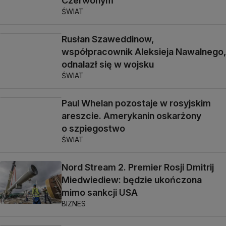
Czerwonym
ŚWIAT
Rusłan Szaweddinow,
współpracownik Aleksieja Nawalnego,
odnalazł się w wojsku
ŚWIAT
Paul Whelan pozostaje w rosyjskim
areszcie. Amerykanin oskarżony
o szpiegostwo
ŚWIAT
Nord Stream 2. Premier Rosji Dmitrij
Miedwiediew: będzie ukończona
mimo sankcji USA
BIZNES