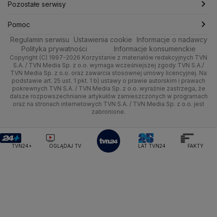
Trójmiasto
Rynki
Pogoda na weekend
Kolarstwo
Polska
Najnowsze
Pozostałe serwisy
Ministerstwo Infrastruktury
Ministerstwo Kultury
Ministerstwo Obrony Narodowej
Ciekawostki
Wrocław
Dla firm
Najnowsze
Skoki Narciarskie
Świat
Gorące Tematy
TVN
Pomoc
Ministerstwo Rolnictwa
Regulamin serwisu
Quizy
Ustawienia cookie
Informacje o nadawcy
Ministerstwo Rozwoju i Technologii
Kielce
Handel
Polska
Sporty zimowe
Polityka
Wyślij zgłoszenie
Dzień Dobry TVN
Centrum pomocy
Polityka prywatności
Informacje konsumenckie
Ministerstwo Sportu i Turystyki
Copyright (C) 1997-2026 Korzystanie z materiałów redakcyjnych TVN
Tematy
Kujawsko-pomorskie
Ze świata
Prognoza
Lekkoatletyka
Zdrowie
Uwaga TVN
Ministerstwo Cyfryzacji
Test zgodności
S.A. / TVN Media Sp. z o.o. wymaga wcześniejszej zgody TVN S.A./
TVN Media Sp. z o.o. oraz zawarcia stosownej umowy licencyjnej. Na
Ministerstwo Edukacji Narodowej
Lublin
podstawie art. 25 ust. 1 pkt. 1 b) ustawy o prawie autorskim i prawach
Tech
Świat
Siatkówka
Tech
HGTV
Oglądaj na TV
Ministerstwo Finansów
pokrewnych TVN S.A. / TVN Media Sp. z o.o. wyraźnie zastrzega, że
dalsze rozpowszechnianie artykułów zamieszczonych w programach
Ministerstwo Klimatu i Środowiska
Lubuskie
Moto
Nauka
F1
Nauka
TVN Turbo
Zrealizuj voucher
oraz na stronach internetowych TVN S.A. / TVN Media Sp. z o.o. jest
Ministerstwo Nauki i Szkolnictwa Wyższego
zabronione.
Olsztyn
Dla seniora
Ciekawostki
Ministerstwo Sprawiedliwości
Rozrywka
TVN Style
Ministerstwo Rodziny, Pracy i Polityki Społecznej
Opole
Turystyka
Podróże
TVN7
Ministerstwo Spraw Zagranicznych
Moskwa
TVN24+
OGLĄDAJ TV
LAT TVN24
FAKTY
Naczelny Sąd Administracyjny
Rzeszów
Smog
TTV
Najwyższa Izba Kontroli
Szczecin
Narodowe Centrum Badań i Rozwoju
Narodowy Bank Polski
Narodowy Fundusz Zdrowia
Białystok
NASA
NATO
Niemcy
Nord Stream 2
Nowa Lewica
Ordo Iuris
Organizacja Narodów Zjednoczonych