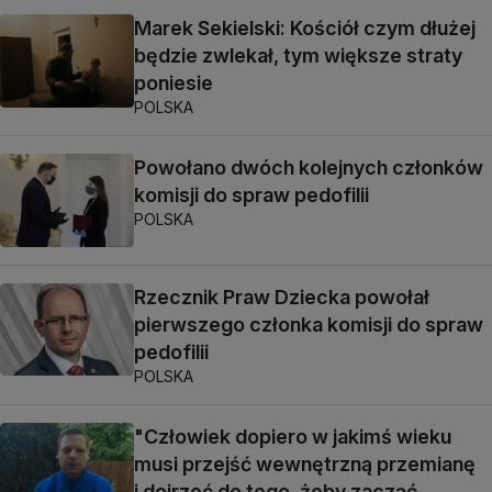
Marek Sekielski: Kościół czym dłużej
będzie zwlekał, tym większe straty
poniesie
POLSKA
Powołano dwóch kolejnych członków
komisji do spraw pedofilii
POLSKA
Rzecznik Praw Dziecka powołał
pierwszego członka komisji do spraw
pedofilii
POLSKA
"Człowiek dopiero w jakimś wieku
musi przejść wewnętrzną przemianę
i dojrzeć do tego, żeby zacząć