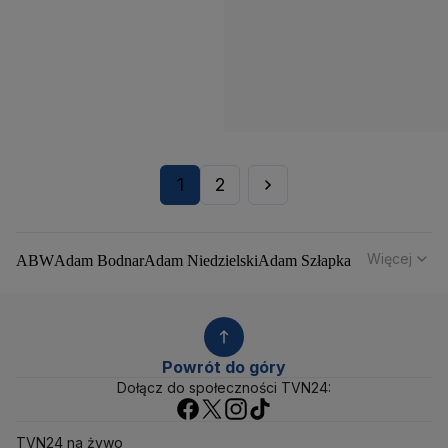
1
2
Więcej
ABW
Adam Bodnar
Adam Niedzielski
Adam Szłapka
Administracja Donalda Trumpa
Agencja Bezpieczeństwa Wewnętrznego
Agrounia
Alaksandr Łukaszenka
Aleksander Kwaśniewski
Aleksandra Dulkiewicz
Alert RCB
Powrót do góry
Ambasada USA w Polsce
Andrzej Duda
Białoruś
Dołącz do społeczności TVN24:
Bitcoin
Biuro Bezpieczeństwa Narodowego
Bliski Wschód
Bomba atomowa
Borys Budka
TVN24 na żywo