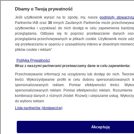
Dbamy o Twoją prywatność
Jeśli użytkownik wyrazi na to zgodę, my, nasze
podmioty stowarzys
Partnerów IAB oraz
30
innych Zaufanych Partnerów może przechowywa
użytkownika i uzyskiwać do nich dostęp w celu zapewnienia bardzi
przeglądania. Odbywa się to poprzez przetwarzanie danych os
przeglądania przechowywanych w plikach cookie. Użytkownik może udzie
DOKUMENT BRACI SEKIELSKICH
się przetwarzaniu w oparciu o uzasadniony interes w dowolnym momencie
plików cookie i reklam”.
O PEDOFILII W POLSKIM KOŚCIELE
Polityka Prywatności
Były ksiądz trafi do więzienia. Co
Wraz z naszymi partnerami przetwarzamy dane w celu zapewnienia:
najmniej 15 razy molestował 14-letnią
Przechowywanie informacji na urządzeniu lub dostęp do nich. Tworzeni
dziewczynkę
treści. Wykorzystywanie profili w celu doboru spersonalizowanych tr
POLSKA
spersonalizowanych reklam. Pomiar efektywności treści. Wyko
spersonalizowanych reklam. Pomiar efektywności reklam. Rozumienie o
kombinacji danych z różnych źródeł. Rozwój i ulepszanie usług. Wykor
Kuria: przepraszamy pokrzywdzonych
do wyboru reklam.
przez księdza, jesteśmy gotowi
Lista partnerów (dostawców)
do niesienia im pomocy
POLSKA
Akceptuję