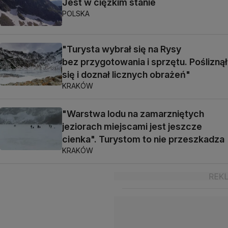
Jest w ciężkim stanie
POLSKA
"Turysta wybrał się na Rysy
bez przygotowania i sprzętu. Pośliznął
się i doznał licznych obrażeń"
KRAKÓW
"Warstwa lodu na zamarzniętych
jeziorach miejscami jest jeszcze
cienka". Turystom to nie przeszkadza
KRAKÓW