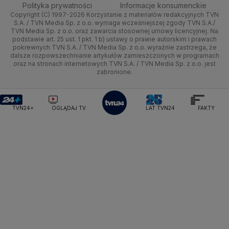
Dzień Dobry TVN
Centrum pomocy
Polityka prywatności
Informacje konsumenckie
Ministerstwo Sportu i Turystyki
Copyright (C) 1997-2026 Korzystanie z materiałów redakcyjnych TVN
Tematy
Kujawsko-pomorskie
Ze świata
Prognoza
Lekkoatletyka
Zdrowie
Uwaga TVN
Ministerstwo Cyfryzacji
Test zgodności
S.A. / TVN Media Sp. z o.o. wymaga wcześniejszej zgody TVN S.A./
TVN Media Sp. z o.o. oraz zawarcia stosownej umowy licencyjnej. Na
Ministerstwo Edukacji Narodowej
Lublin
podstawie art. 25 ust. 1 pkt. 1 b) ustawy o prawie autorskim i prawach
Tech
Świat
Siatkówka
Tech
HGTV
Oglądaj na TV
Ministerstwo Finansów
pokrewnych TVN S.A. / TVN Media Sp. z o.o. wyraźnie zastrzega, że
dalsze rozpowszechnianie artykułów zamieszczonych w programach
Ministerstwo Klimatu i Środowiska
Lubuskie
Moto
Nauka
F1
Nauka
TVN Turbo
Zrealizuj voucher
oraz na stronach internetowych TVN S.A. / TVN Media Sp. z o.o. jest
Ministerstwo Nauki i Szkolnictwa Wyższego
zabronione.
Olsztyn
Dla seniora
Ciekawostki
Ministerstwo Sprawiedliwości
Rozrywka
TVN Style
Ministerstwo Rodziny, Pracy i Polityki Społecznej
Opole
Turystyka
Podróże
TVN7
Ministerstwo Spraw Zagranicznych
Moskwa
TVN24+
OGLĄDAJ TV
LAT TVN24
FAKTY
Naczelny Sąd Administracyjny
Rzeszów
Smog
TTV
Najwyższa Izba Kontroli
Szczecin
Narodowe Centrum Badań i Rozwoju
Narodowy Bank Polski
Narodowy Fundusz Zdrowia
Białystok
NASA
NATO
Niemcy
Nord Stream 2
Nowa Lewica
Ordo Iuris
Organizacja Narodów Zjednoczonych
Orlen
Parlament Europejski
Partia Demokratyczna USA
Partia Republikańska
Pentagon
Piotr Gliński
PIT
PKB Polski
PKO BP