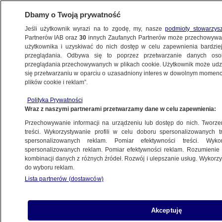
Dbamy o Twoją prywatność
Jeśli użytkownik wyrazi na to zgodę, my, nasze
podmioty stowarzys
Partnerów IAB oraz
30
innych Zaufanych Partnerów może przechowywa
użytkownika i uzyskiwać do nich dostęp w celu zapewnienia bardzi
przeglądania. Odbywa się to poprzez przetwarzanie danych os
przeglądania przechowywanych w plikach cookie. Użytkownik może udzie
TOPR
się przetwarzaniu w oparciu o uzasadniony interes w dowolnym momencie
plików cookie i reklam”.
Błądził w górach po zmroku, w śniegu
zgubił buta. Jego wołanie o pomoc
Polityka Prywatności
Wraz z naszymi partnerami przetwarzamy dane w celu zapewnienia:
usłyszeli rano
KRAKÓW
Przechowywanie informacji na urządzeniu lub dostęp do nich. Tworzeni
treści. Wykorzystywanie profili w celu doboru spersonalizowanych tr
spersonalizowanych reklam. Pomiar efektywności treści. Wyko
W Tatrach pomogli rodzinie podczas
spersonalizowanych reklam. Pomiar efektywności reklam. Rozumienie o
kombinacji danych z różnych źródeł. Rozwój i ulepszanie usług. Wykor
nocnej wędrówki, w Karkonoszach
do wyboru reklam.
turystów ratowali osiem razy
Lista partnerów (dostawców)
KRAKÓW
Akceptuję
Snowboardzista utknął na Granatach.