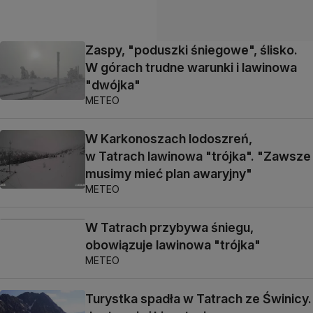
Zaspy, "poduszki śniegowe", ślisko.
W górach trudne warunki i lawinowa
"dwójka"
METEO
W Karkonoszach lodoszreń,
w Tatrach lawinowa "trójka". "Zawsze
musimy mieć plan awaryjny"
METEO
W Tatrach przybywa śniegu,
obowiązuje lawinowa "trójka"
METEO
Turystka spadła w Tatrach ze Świnicy.