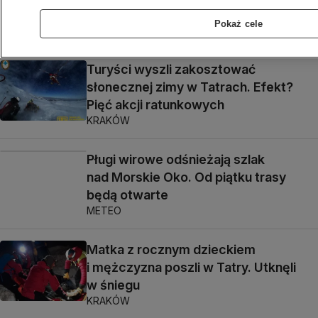
Akcja ratowników TOPR
KRAKÓW
Pokaż cele
Turyści wyszli zakosztować
słonecznej zimy w Tatrach. Efekt?
Pięć akcji ratunkowych
KRAKÓW
Pługi wirowe odśnieżają szlak
nad Morskie Oko. Od piątku trasy
będą otwarte
METEO
Matka z rocznym dzieckiem
i mężczyzna poszli w Tatry. Utknęli
w śniegu
KRAKÓW