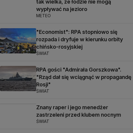
tak wielka, że łodzie nie mogą
wypływać na jezioro
METEO
"Economist": RPA stopniowo się
rozpada i dryfuje w kierunku orbity
chińsko-rosyjskiej
ŚWIAT
RPA gości "Admirała Gorszkowa".
"Rząd dał się wciągnąć w propagandę
Rosji"
ŚWIAT
Znany raper i jego menedżer
zastrzeleni przed klubem nocnym
ŚWIAT