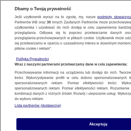
Dbamy o Twoją prywatność
Jeśli użytkownik wyrazi na to zgodę, my, nasze
podmioty stowarzys
Partnerów IAB oraz
30
innych Zaufanych Partnerów może przechowywa
użytkownika i uzyskiwać do nich dostęp w celu zapewnienia bardzi
przeglądania. Odbywa się to poprzez przetwarzanie danych os
przeglądania przechowywanych w plikach cookie. Użytkownik może udzie
RPA
się przetwarzaniu w oparciu o uzasadniony interes w dowolnym momencie
plików cookie i reklam”.
"Na statek załadowano broń".
Amerykanie oskarżają o dozbrajanie
Polityka Prywatności
Wraz z naszymi partnerami przetwarzamy dane w celu zapewnienia:
Rosji
ŚWIAT
Przechowywanie informacji na urządzeniu lub dostęp do nich. Tworzeni
treści. Wykorzystywanie profili w celu doboru spersonalizowanych tr
spersonalizowanych reklam. Pomiar efektywności treści. Wyko
"Nie ma opcji, by nie aresztować
spersonalizowanych reklam. Pomiar efektywności reklam. Rozumienie o
kombinacji danych z różnych źródeł. Rozwój i ulepszanie usług. Wykor
Putina". Urzędnik o "jedynej
do wyboru reklam.
możliwości"
Lista partnerów (dostawców)
ŚWIAT
Akceptuję
Biuro prezydenta prostuje słowa