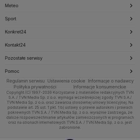
Meteo
Artykuły
Fakty o Świecie
Łódź
Najnowsze
Meteo
Lotnisko Chopina
Lotto
Maciej Wąsik
Marcin Przydacz
Marcin Kierwiński
Marian Banaś
Sport
Newslettery
Ludzie Faktów
Katowice
Notowania
Pogoda godzinowa
Sport
Mariusz Błaszczak
Mariusz Kamiński
Mark Zuckerberg
Mateusz Morawiecki
Zdrowie
Kraków
Pieniądze
Pogoda długoterminowa
Piłka Nożna
Konkret24
Michał Kamiński
Technologia
Poznań
Nieruchomości
Pogoda na jutro
Ministerstwo Aktywów Państwowych
Tenis
Najnowsze
Kontakt24
Ministerstwo Edukacji i Nauki
Kultura i styl
Trójmiasto
Rynki
Pogoda na weekend
Kolarstwo
Polska
Najnowsze
Pozostałe serwisy
Ministerstwo Infrastruktury
Ministerstwo Kultury
Ministerstwo Obrony Narodowej
Ciekawostki
Wrocław
Dla firm
Najnowsze
Skoki Narciarskie
Świat
Gorące Tematy
TVN
Pomoc
Ministerstwo Rolnictwa
Regulamin serwisu
Quizy
Ustawienia cookie
Informacje o nadawcy
Ministerstwo Rozwoju i Technologii
Kielce
Handel
Polska
Sporty zimowe
Polityka
Wyślij zgłoszenie
Dzień Dobry TVN
Centrum pomocy
Polityka prywatności
Informacje konsumenckie
Ministerstwo Sportu i Turystyki
Copyright (C) 1997-2026 Korzystanie z materiałów redakcyjnych TVN
Tematy
Kujawsko-pomorskie
Ze świata
Prognoza
Lekkoatletyka
Zdrowie
Uwaga TVN
Ministerstwo Cyfryzacji
Test zgodności
S.A. / TVN Media Sp. z o.o. wymaga wcześniejszej zgody TVN S.A./
TVN Media Sp. z o.o. oraz zawarcia stosownej umowy licencyjnej. Na
Ministerstwo Edukacji Narodowej
Lublin
podstawie art. 25 ust. 1 pkt. 1 b) ustawy o prawie autorskim i prawach
Tech
Świat
Siatkówka
Tech
HGTV
Oglądaj na TV
Ministerstwo Finansów
pokrewnych TVN S.A. / TVN Media Sp. z o.o. wyraźnie zastrzega, że
dalsze rozpowszechnianie artykułów zamieszczonych w programach
Ministerstwo Klimatu i Środowiska
Lubuskie
Moto
Nauka
F1
Nauka
TVN Turbo
Zrealizuj voucher
oraz na stronach internetowych TVN S.A. / TVN Media Sp. z o.o. jest
Ministerstwo Nauki i Szkolnictwa Wyższego
zabronione.
Olsztyn
Dla seniora
Ciekawostki
Ministerstwo Sprawiedliwości
Rozrywka
TVN Style