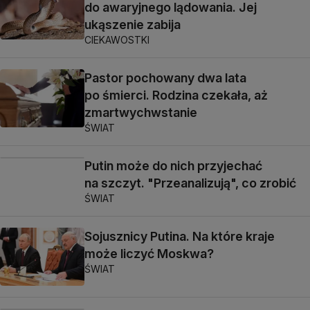
do awaryjnego lądowania. Jej
ukąszenie zabija
CIEKAWOSTKI
Pastor pochowany dwa lata
po śmierci. Rodzina czekała, aż
zmartwychwstanie
ŚWIAT
Putin może do nich przyjechać
na szczyt. "Przeanalizują", co zrobić
ŚWIAT
Sojusznicy Putina. Na które kraje
może liczyć Moskwa?
ŚWIAT