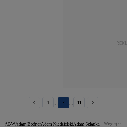
1
7
11
...
...
Więcej
ABW
Adam Bodnar
Adam Niedzielski
Adam Szłapka