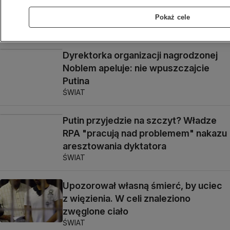
prezydenta. W tle możliwe
zatrzymanie Putina
Pokaż cele
ŚWIAT
Dyrektorka organizacji nagrodzonej
Noblem apeluje: nie wpuszczajcie
Putina
ŚWIAT
Putin przyjedzie na szczyt? Władze
RPA "pracują nad problemem" nakazu
aresztowania dyktatora
ŚWIAT
Upozorował własną śmierć, by uciec
z więzienia. W celi znaleziono
zwęglone ciało
ŚWIAT