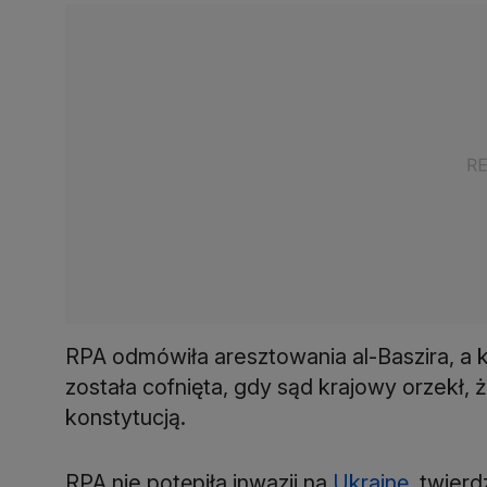
RPA odmówiła aresztowania al-Baszira, a 
została cofnięta, gdy sąd krajowy orzekł, 
konstytucją.
RPA nie potępiła inwazji na
Ukrainę
, twier