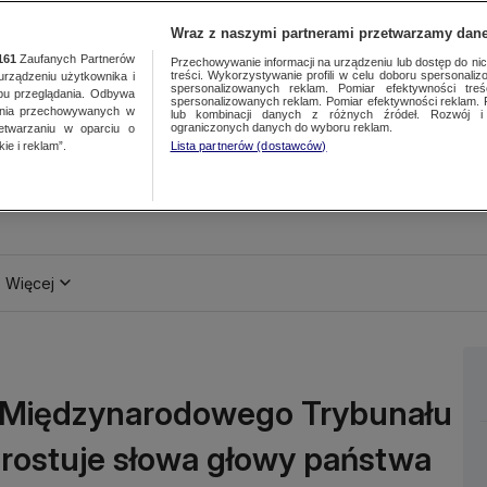
Wraz z naszymi partnerami przetwarzamy dane
161
Zaufanych Partnerów
Przechowywanie informacji na urządzeniu lub dostęp do nich.
treści. Wykorzystywanie profili w celu doboru spersonalizo
ządzeniu użytkownika i
spersonalizowanych reklam. Pomiar efektywności treś
bu przeglądania. Odbywa
spersonalizowanych reklam. Pomiar efektywności reklam. 
ania przechowywanych w
lub kombinacji danych z różnych źródeł. Rozwój i 
ograniczonych danych do wyboru reklam.
zetwarzaniu w oparciu o
ie i reklam”.
Lista partnerów (dostawców)
Więcej
z Międzynarodowego Trybunału
prostuje słowa głowy państwa