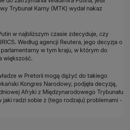
 do zatrzymania Władimira Putina, jeśli
owy Trybunał Karny (MTK) wydał nakaz
utin w najbliższym czasie zdecyduje, czy
BRICS. Według agencji Reutera, jego decyzja o
parlamentarny w tym kraju, w którym do
a większość.
władze w Pretorii mogą dążyć do takiego
frykański Kongres Narodowy, podjęła decyzję,
udniowej Afryki z Międzynarodowego Trybunału
jaki radzi sobie z (tego rodzaju) problemami -