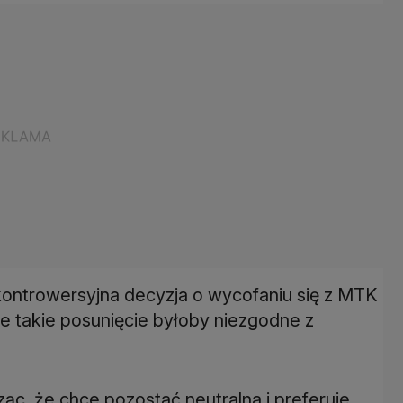
kontrowersyjna decyzja o wycofaniu się z MTK
że takie posunięcie byłoby niezgodne z
dząc, że chce pozostać neutralna i preferuje