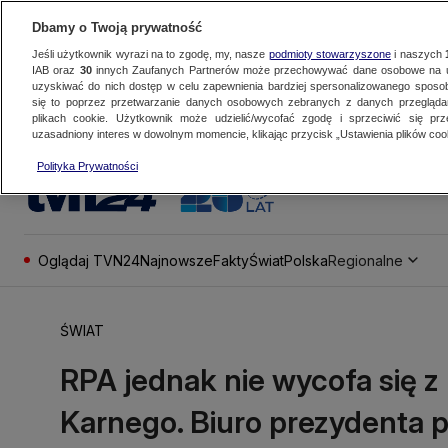
Dbamy o Twoją prywatność
Jeśli użytkownik wyrazi na to zgodę, my, nasze
podmioty stowarzyszone
i naszych
IAB oraz
30
innych Zaufanych Partnerów może przechowywać dane osobowe na ur
uzyskiwać do nich dostęp w celu zapewnienia bardziej spersonalizowanego sposo
się to poprzez przetwarzanie danych osobowych zebranych z danych przegląd
plikach cookie. Użytkownik może udzielić/wycofać zgodę i sprzeciwić się pr
uzasadniony interes w dowolnym momencie, klikając przycisk „Ustawienia plików cook
Polityka Prywatności
Oglądaj TVN24
Najnowsze
Fakty
Świat
Polska
Regionalne
ŚWIAT
RPA jednak nie wycofa się 
Karnego. Biuro prezydenta 