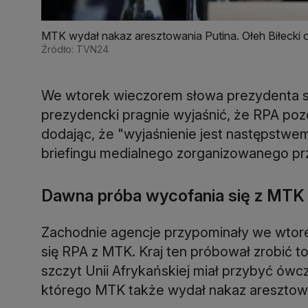
MTK wydał nakaz aresztowania Putina. Ołeh Biłecki o
Źródło: TVN24
We wtorek wieczorem słowa prezydenta sp
prezydencki pragnie wyjaśnić, że RPA poz
dodając, że "wyjaśnienie jest następstw
briefingu medialnego zorganizowanego pr
Dawna próba wycofania się z MTK 
Zachodnie agencje przypominały we wtore
się RPA z MTK. Kraj ten próbował zrobić t
szczyt Unii Afrykańskiej miał przybyć ów
którego MTK także wydał nakaz aresztowa