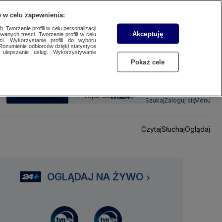
 w celu zapewnienia:
 Tworzenie profili w celu personalizacji
Akceptuję
wanych treści. Tworzenie profili w celu
ci. Wykorzystanie profili do wyboru
Rozumienie odbiorców dzięki statystyce
ulepszanie usług. Wykorzystywanie
Pokaż cele
SUBSKRYBUJ
Przejdź do
Szukaj
Zaloguj się
Menu
Czytaj
Słuchaj
Oglądaj
OGLĄDAJ NA ŻYWO