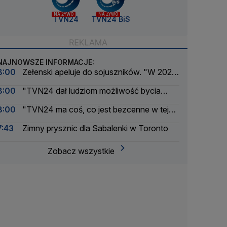
NA ŻYWO
NA ŻYWO
TVN24
TVN24 BiS
NAJNOWSZE INFORMACJE:
8:00
Zełenski apeluje do sojuszników. "W 2025
roku dostawy były większe"
8:00
"TVN24 dał ludziom możliwość bycia
świadkiem wielkich i małych wydarzeń"
8:00
"TVN24 ma coś, co jest bezcenne w tej
rzeczywistości. Ma brand"
7:43
Zimny prysznic dla Sabalenki w Toronto
Zobacz wszystkie