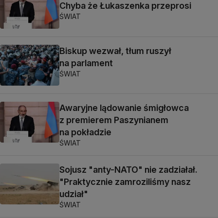
Chyba że Łukaszenka przeprosi
ŚWIAT
Biskup wezwał, tłum ruszył
na parlament
ŚWIAT
Awaryjne lądowanie śmigłowca
z premierem Paszynianem
na pokładzie
ŚWIAT
Sojusz "anty-NATO" nie zadziałał.
"Praktycznie zamroziliśmy nasz
udział"
ŚWIAT