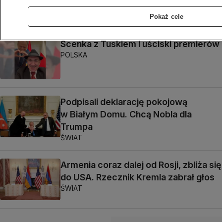
nie będzie"
Tatiana Serwetnyk
Pokaż cele
Scenka z Tuskiem i uściski premierów
POLSKA
Podpisali deklarację pokojową
w Białym Domu. Chcą Nobla dla
Trumpa
ŚWIAT
Armenia coraz dalej od Rosji, zbliża się
do USA. Rzecznik Kremla zabrał głos
ŚWIAT