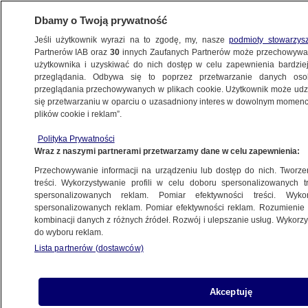
Dbamy o Twoją prywatność
Jeśli użytkownik wyrazi na to zgodę, my, nasze
podmioty stowarzys
Partnerów IAB oraz
30
innych Zaufanych Partnerów może przechowywa
użytkownika i uzyskiwać do nich dostęp w celu zapewnienia bardzi
przeglądania. Odbywa się to poprzez przetwarzanie danych os
przeglądania przechowywanych w plikach cookie. Użytkownik może udzie
NIKOL PASZYNIAN
się przetwarzaniu w oparciu o uzasadniony interes w dowolnym momencie
plików cookie i reklam”.
"Nie będziemy zależni od jednego
sojusznika". Rosja grozi
Polityka Prywatności
Wraz z naszymi partnerami przetwarzamy dane w celu zapewnienia:
ŚWIAT
Przechowywanie informacji na urządzeniu lub dostęp do nich. Tworzeni
treści. Wykorzystywanie profili w celu doboru spersonalizowanych tr
spersonalizowanych reklam. Pomiar efektywności treści. Wyko
Trump wspiera "wielkiego przyjaciela"
spersonalizowanych reklam. Pomiar efektywności reklam. Rozumienie o
przed wyborami
kombinacji danych z różnych źródeł. Rozwój i ulepszanie usług. Wykor
ŚWIAT
do wyboru reklam.
Lista partnerów (dostawców)
Moskwa traci sojusznika?
Akceptuję
"Synchronizowania zegarków