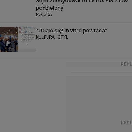
Sejm zdecydował o in vitro. PiS znów
podzielony
POLSKA
"Udało się! In vitro powraca"
KULTURA I STYL