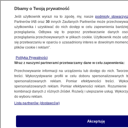
Dbamy o Twoją prywatność
Jeśli użytkownik wyrazi na to zgodę, my, nasze
podmioty stowarzys
Partnerów IAB oraz
30
innych Zaufanych Partnerów może przechowywa
użytkownika i uzyskiwać do nich dostęp w celu zapewnienia bardzi
przeglądania. Odbywa się to poprzez przetwarzanie danych os
przeglądania przechowywanych w plikach cookie. Użytkownik może udzie
IN VITRO
się przetwarzaniu w oparciu o uzasadniony interes w dowolnym momencie
plików cookie i reklam”.
Jest ustawa o in vitro. Krakowscy
radni zdecydowali, co z miejskim
Polityka Prywatności
Wraz z naszymi partnerami przetwarzamy dane w celu zapewnienia:
programem
KRAKÓW
Przechowywanie informacji na urządzeniu lub dostęp do nich. Tworzeni
treści. Wykorzystywanie profili w celu doboru spersonalizowanych tr
spersonalizowanych reklam. Pomiar efektywności treści. Wyko
Rusza program in vitro
spersonalizowanych reklam. Pomiar efektywności reklam. Rozumienie o
kombinacji danych z różnych źródeł. Rozwój i ulepszanie usług. Wykor
PROGRAMY
do wyboru reklam.
Lista partnerów (dostawców)
Obywatelski projekt, decyzja nowego
Akceptuję
Sejmu i podpis Dudy. "Szansa