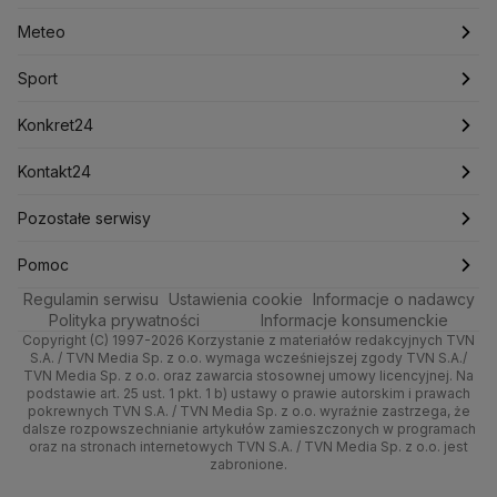
Lasy Państwowe
Lech Wałęsa
Lewica
Meteo
Artykuły
Fakty o Świecie
Łódź
Najnowsze
Meteo
Lotnisko Chopina
Lotto
Maciej Wąsik
Marcin Przydacz
Marcin Kierwiński
Marian Banaś
Sport
Newslettery
Ludzie Faktów
Katowice
Notowania
Pogoda godzinowa
Sport
Mariusz Błaszczak
Mariusz Kamiński
Mark Zuckerberg
Mateusz Morawiecki
Zdrowie
Kraków
Pieniądze
Pogoda długoterminowa
Piłka Nożna
Konkret24
Michał Kamiński
Technologia
Poznań
Nieruchomości
Pogoda na jutro
Ministerstwo Aktywów Państwowych
Tenis
Najnowsze
Kontakt24
Ministerstwo Edukacji i Nauki
Kultura i styl
Trójmiasto
Rynki
Pogoda na weekend
Kolarstwo
Polska
Najnowsze
Pozostałe serwisy
Ministerstwo Infrastruktury
Ministerstwo Kultury
Ministerstwo Obrony Narodowej
Ciekawostki
Wrocław
Dla firm
Najnowsze
Skoki Narciarskie
Świat
Gorące Tematy
TVN
Pomoc
Ministerstwo Rolnictwa
Regulamin serwisu
Quizy
Ustawienia cookie
Informacje o nadawcy
Ministerstwo Rozwoju i Technologii
Kielce
Handel
Polska
Sporty zimowe
Polityka
Wyślij zgłoszenie
Dzień Dobry TVN
Centrum pomocy
Polityka prywatności
Informacje konsumenckie
Ministerstwo Sportu i Turystyki
Copyright (C) 1997-2026 Korzystanie z materiałów redakcyjnych TVN
Tematy
Kujawsko-pomorskie
Ze świata
Prognoza
Lekkoatletyka
Zdrowie
Uwaga TVN
Ministerstwo Cyfryzacji
Test zgodności
S.A. / TVN Media Sp. z o.o. wymaga wcześniejszej zgody TVN S.A./
TVN Media Sp. z o.o. oraz zawarcia stosownej umowy licencyjnej. Na
Ministerstwo Edukacji Narodowej
Lublin
podstawie art. 25 ust. 1 pkt. 1 b) ustawy o prawie autorskim i prawach
Tech
Świat
Siatkówka
Tech
HGTV
Oglądaj na TV
Ministerstwo Finansów
pokrewnych TVN S.A. / TVN Media Sp. z o.o. wyraźnie zastrzega, że
dalsze rozpowszechnianie artykułów zamieszczonych w programach
Ministerstwo Klimatu i Środowiska
Lubuskie
Moto
Nauka
F1
Nauka
TVN Turbo
Zrealizuj voucher
oraz na stronach internetowych TVN S.A. / TVN Media Sp. z o.o. jest
Ministerstwo Nauki i Szkolnictwa Wyższego
zabronione.
Olsztyn
Dla seniora
Ciekawostki
Ministerstwo Sprawiedliwości
Rozrywka
TVN Style