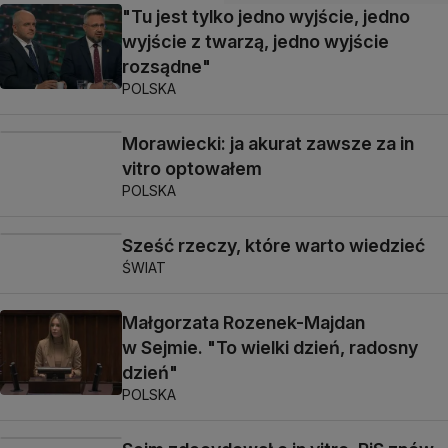
"Tu jest tylko jedno wyjście, jedno
wyjście z twarzą, jedno wyjście
rozsądne"
POLSKA
Morawiecki: ja akurat zawsze za in
vitro optowałem
POLSKA
Sześć rzeczy, które warto wiedzieć
ŚWIAT
Małgorzata Rozenek-Majdan
w Sejmie. "To wielki dzień, radosny
dzień"
POLSKA