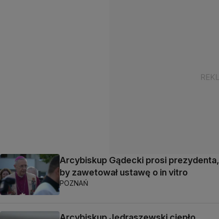
Arcybiskup Gądecki prosi prezydenta,
by zawetował ustawę o in vitro
POZNAŃ
Arcybiskup Jędraszewski ciepło