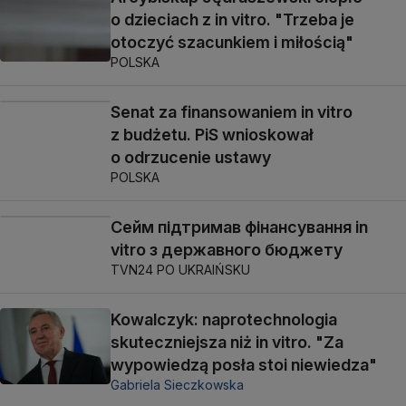
o dzieciach z in vitro. "Trzeba je
otoczyć szacunkiem i miłością"
POLSKA
Senat za finansowaniem in vitro
z budżetu. PiS wnioskował
o odrzucenie ustawy
POLSKA
Сейм підтримав фінансування in
vitro з державного бюджету
TVN24 PO UKRAIŃSKU
Kowalczyk: naprotechnologia
skuteczniejsza niż in vitro. "Za
wypowiedzą posła stoi niewiedza"
Gabriela Sieczkowska