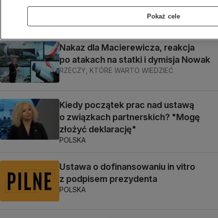
na szczęście"
Pokaż cele
POLSKA
Nakaz dla Macierewicza, reakcja
po atakach na statki i dymisja Nowak
RZECZY, KTÓRE WARTO WIEDZIEĆ
Kiedy początek prac nad ustawą
o związkach partnerskich? "Mogę
złożyć deklarację"
POLSKA
Ustawa o dofinansowaniu in vitro
z podpisem prezydenta
POLSKA