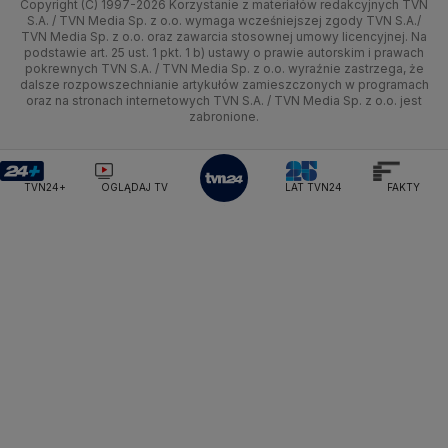
Copyright (C) 1997-2026 Korzystanie z materiałów redakcyjnych TVN
Tematy
Kujawsko-pomorskie
Ze świata
Prognoza
Lekkoatletyka
Zdrowie
Uwaga TVN
Ministerstwo Cyfryzacji
Test zgodności
S.A. / TVN Media Sp. z o.o. wymaga wcześniejszej zgody TVN S.A./
TVN Media Sp. z o.o. oraz zawarcia stosownej umowy licencyjnej. Na
Ministerstwo Edukacji Narodowej
Lublin
podstawie art. 25 ust. 1 pkt. 1 b) ustawy o prawie autorskim i prawach
Tech
Świat
Siatkówka
Tech
HGTV
Oglądaj na TV
Ministerstwo Finansów
pokrewnych TVN S.A. / TVN Media Sp. z o.o. wyraźnie zastrzega, że
dalsze rozpowszechnianie artykułów zamieszczonych w programach
Ministerstwo Klimatu i Środowiska
Lubuskie
Moto
Nauka
F1
Nauka
TVN Turbo
Zrealizuj voucher
oraz na stronach internetowych TVN S.A. / TVN Media Sp. z o.o. jest
Ministerstwo Nauki i Szkolnictwa Wyższego
zabronione.
Olsztyn
Dla seniora
Ciekawostki
Ministerstwo Sprawiedliwości
Rozrywka
TVN Style
Ministerstwo Rodziny, Pracy i Polityki Społecznej
Opole
Turystyka
Podróże
TVN7
Ministerstwo Spraw Zagranicznych
Moskwa
TVN24+
OGLĄDAJ TV
LAT TVN24
FAKTY
Naczelny Sąd Administracyjny
Rzeszów
Smog
TTV
Najwyższa Izba Kontroli
Szczecin
Narodowe Centrum Badań i Rozwoju
Narodowy Bank Polski
Narodowy Fundusz Zdrowia
Białystok
NASA
NATO
Niemcy
Nord Stream 2
Nowa Lewica
Ordo Iuris
Organizacja Narodów Zjednoczonych
Orlen
Parlament Europejski
Partia Demokratyczna USA
Partia Republikańska
Pentagon
Piotr Gliński
PIT
PKB Polski
PKO BP
PKP Cargo
PKP Intercity
PKP PLK