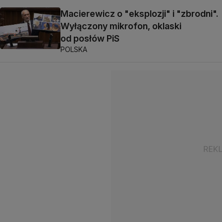
Macierewicz o "eksplozji" i "zbrodni".
Wyłączony mikrofon, oklaski
od posłów PiS
POLSKA