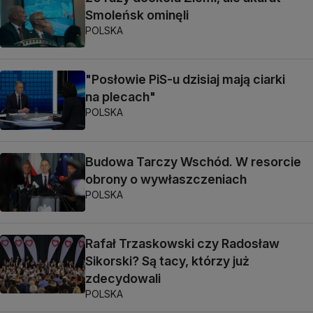
Smoleńsk ominęli
POLSKA
"Posłowie PiS-u dzisiaj mają ciarki
na plecach"
POLSKA
Budowa Tarczy Wschód. W resorcie
obrony o wywłaszczeniach
POLSKA
Rafał Trzaskowski czy Radosław
Sikorski? Są tacy, którzy już
zdecydowali
POLSKA