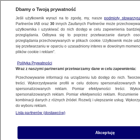
Dbamy o Twoją prywatność
Jeśli użytkownik wyrazi na to zgodę, my, nasze
podmioty stowarzys
Partnerów IAB oraz
30
innych Zaufanych Partnerów może przechowywa
użytkownika i uzyskiwać do nich dostęp w celu zapewnienia bardzi
przeglądania. Odbywa się to poprzez przetwarzanie danych os
przeglądania przechowywanych w plikach cookie. Użytkownik może udzie
CEZARY TOMCZYK
się przetwarzaniu w oparciu o uzasadniony interes w dowolnym momencie
plików cookie i reklam”.
Polska będzie miała satelity
obserwacyjne. "Dla nas nie ma
Polityka Prywatności
Wraz z naszymi partnerami przetwarzamy dane w celu zapewnienia:
rewirów niedostępnych"
POLSKA
Przechowywanie informacji na urządzeniu lub dostęp do nich. Tworzeni
treści. Wykorzystywanie profili w celu doboru spersonalizowanych tr
spersonalizowanych reklam. Pomiar efektywności treści. Wyko
PiS chce "marionetkowego
spersonalizowanych reklam. Pomiar efektywności reklam. Rozumienie o
kombinacji danych z różnych źródeł. Rozwój i ulepszanie usług. Wykor
prezydenta". Celem "ochrona
do wyboru reklam.
patologii"
Lista partnerów (dostawców)
POLSKA
Akceptuję
"Można zapytać: pan Romanowski,