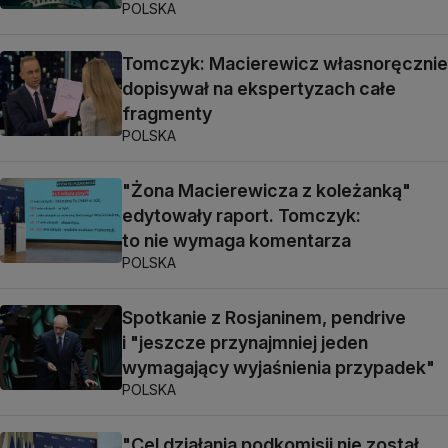
POLSKA
Tomczyk: Macierewicz własnoręcznie
dopisywał na ekspertyzach całe
fragmenty
POLSKA
"Żona Macierewicza z koleżanką"
edytowały raport. Tomczyk:
to nie wymaga komentarza
POLSKA
Spotkanie z Rosjaninem, pendrive
i "jeszcze przynajmniej jeden
wymagający wyjaśnienia przypadek"
POLSKA
"Cel działania podkomisji nie został