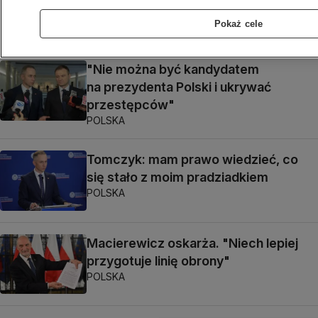
ktokolwiek widział, ktokolwiek wie?"
POLSKA
Pokaż cele
"Nie można być kandydatem
na prezydenta Polski i ukrywać
przestępców"
POLSKA
Tomczyk: mam prawo wiedzieć, co
się stało z moim pradziadkiem
POLSKA
Macierewicz oskarża. "Niech lepiej
przygotuje linię obrony"
POLSKA