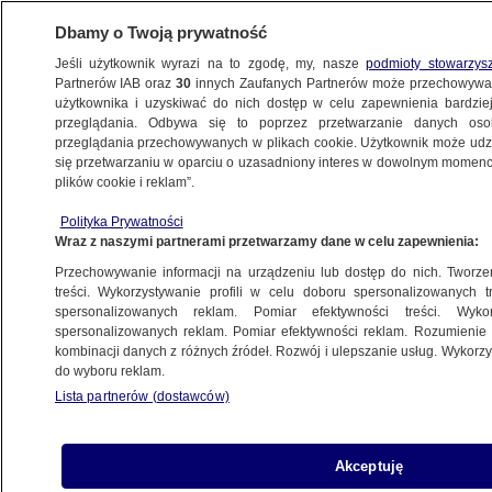
Dbamy o Twoją prywatność
Jeśli użytkownik wyrazi na to zgodę, my, nasze
podmioty stowarzys
Partnerów IAB oraz
30
innych Zaufanych Partnerów może przechowywa
użytkownika i uzyskiwać do nich dostęp w celu zapewnienia bardzi
przeglądania. Odbywa się to poprzez przetwarzanie danych os
przeglądania przechowywanych w plikach cookie. Użytkownik może udzie
SZCZECIN
się przetwarzaniu w oparciu o uzasadniony interes w dowolnym momencie
plików cookie i reklam”.
Kierowca wjechał w budynek remizy
Polityka Prywatności
Wraz z naszymi partnerami przetwarzamy dane w celu zapewnienia:
12.07.2024, 11:04
Przechowywanie informacji na urządzeniu lub dostęp do nich. Tworzeni
treści. Wykorzystywanie profili w celu doboru spersonalizowanych tr
Udostępnij
spersonalizowanych reklam. Pomiar efektywności treści. Wyko
spersonalizowanych reklam. Pomiar efektywności reklam. Rozumienie o
kombinacji danych z różnych źródeł. Rozwój i ulepszanie usług. Wykor
do wyboru reklam.
Lista partnerów (dostawców)
Akceptuję