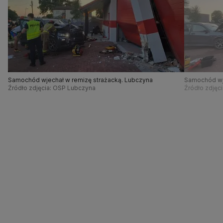
Samochód wjechał w remizę strażacką. Lubczyna
Samochód wje
Źródło zdjęcia: OSP Lubczyna
Źródło zdjęc