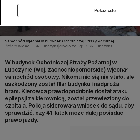
Pokaż cele
Samochód wjechał w budynek Ochotniczej Straży Pożarnej
Źródło wideo: OSP Lubczyna
Źródło zdj. gł.: OSP Lubczyna
W budynek Ochotniczej Straży Pożarnej w
Lubczynie (woj. zachodniopomorskie) wjechał
samochód osobowy. Nikomu nic się nie stało, ale
uszkodzony został filar budynku i nadproża
bram. Kierowca prawdopodobnie dostał ataku
epilepsji za kierownicą, został przewieziony do
szpitala. Policja skierowała wniosek do sądu, aby
sprawdzić, czy 41-latek może dalej posiadać
prawo jazdy.