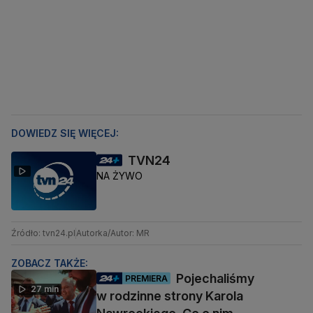
DOWIEDZ SIĘ WIĘCEJ:
TVN24
NA ŻYWO
Źródło: tvn24.pl
Autorka/Autor: MR
ZOBACZ TAKŻE:
Pojechaliśmy
PREMIERA
27 min
w rodzinne strony Karola