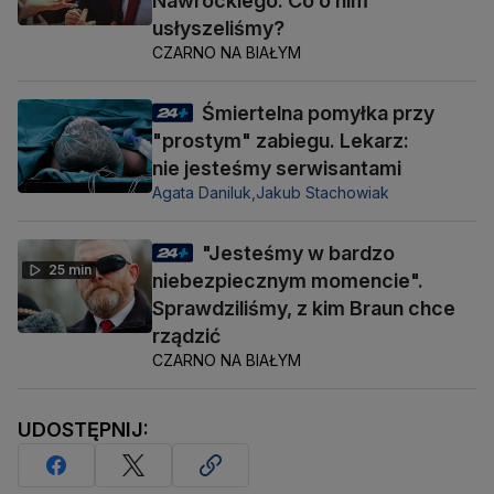
Nawrockiego. Co o nim
usłyszeliśmy?
CZARNO NA BIAŁYM
Śmiertelna pomyłka przy
"prostym" zabiegu. Lekarz:
nie jesteśmy serwisantami
Agata Daniluk,
Jakub Stachowiak
"Jesteśmy w bardzo
25 min
niebezpiecznym momencie".
Sprawdziliśmy, z kim Braun chce
rządzić
CZARNO NA BIAŁYM
UDOSTĘPNIJ: