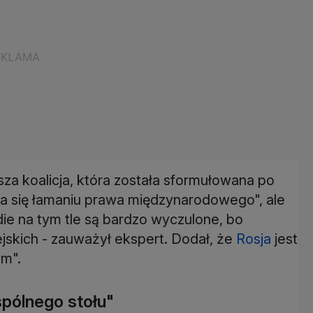
za koalicja, która została sformułowana po
iwia się łamaniu prawa międzynarodowego", ale
Indie na tym tle są bardzo wyczulone, bo
ejskich - zauważył ekspert. Dodał, że
Rosja
jest
ym".
spólnego stołu"