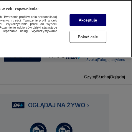
 w celu zapewnienia:
 Tworzenie profili w celu personalizacji
Akceptuję
wanych treści. Tworzenie profili w celu
ci. Wykorzystanie profili do wyboru
Rozumienie odbiorców dzięki statystyce
ulepszanie usług. Wykorzystywanie
Pokaż cele
SUBSKRYBUJ
Przejdź do
Szukaj
Zaloguj się
Menu
Czytaj
Słuchaj
Oglądaj
OGLĄDAJ NA ŻYWO