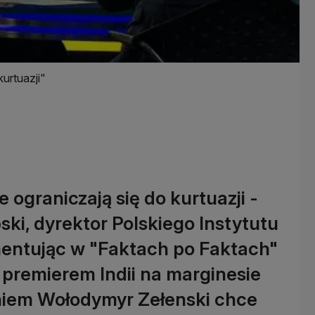
kurtuazji"
 ograniczają się do kurtuazji -
ki, dyrektor Polskiego Instytutu
ntując w "Faktach po Faktach"
 premierem Indii na marginesie
aniem Wołodymyr Zełenski chce