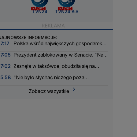
NA ŻYWO
NA ŻYWO
TVN24
TVN24 BiS
NAJNOWSZE INFORMACJE:
17:17
Polska wśród największych gospodarek
UE. Wyprzedzamy Belgię i Szwecję
17:05
Prezydent zablokowany w Senacie. "Na
litość boską"
17:02
Zasnęła w taksówce, obudziła się na
obrzeżach miasta. Zarzut dla kierowcy
15:58
"Nie było słychać niczego poza
uderzeniami"
Zobacz wszystkie