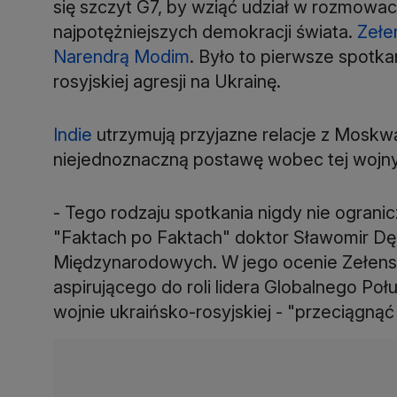
się szczyt G7, by wziąć udział w rozmow
najpotężniejszych demokracji świata.
Zełe
Narendrą Modim
. Było to pierwsze spot
rosyjskiej agresji na Ukrainę.
Indie
utrzymują przyjazne relacje z Moskw
niejednoznaczną postawę wobec tej wojny
- Tego rodzaju spotkania nigdy nie ogranicz
"Faktach po Faktach" doktor Sławomir Dęb
Międzynarodowych. W jego ocenie Zełenski
aspirującego do roli lidera Globalnego P
wojnie ukraińsko-rosyjskiej - "przeciągnąć