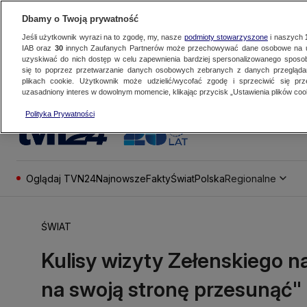
Dbamy o Twoją prywatność
Jeśli użytkownik wyrazi na to zgodę, my, nasze
podmioty stowarzyszone
i naszych
IAB oraz
30
innych Zaufanych Partnerów może przechowywać dane osobowe na ur
uzyskiwać do nich dostęp w celu zapewnienia bardziej spersonalizowanego sposo
się to poprzez przetwarzanie danych osobowych zebranych z danych przegląd
plikach cookie. Użytkownik może udzielić/wycofać zgodę i sprzeciwić się pr
uzasadniony interes w dowolnym momencie, klikając przycisk „Ustawienia plików cook
Polityka Prywatności
Oglądaj TVN24
Najnowsze
Fakty
Świat
Polska
Regionalne
ŚWIAT
Kulisy wizyty Zełenskiego n
na swoją stronę przesunąć"