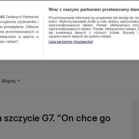
Wraz z naszymi partnerami przetwarzamy dane
161
Zaufanych Partnerów
Przechowywanie informacji na urządzeniu lub dostęp do nich.
treści. Wykorzystywanie profili w celu doboru spersonalizo
ządzeniu użytkownika i
spersonalizowanych reklam. Pomiar efektywności treś
bu przeglądania. Odbywa
spersonalizowanych reklam. Pomiar efektywności reklam. 
ania przechowywanych w
lub kombinacji danych z różnych źródeł. Rozwój i 
ograniczonych danych do wyboru reklam.
zetwarzaniu w oparciu o
ie i reklam”.
Lista partnerów (dostawców)
Więcej
a szczycie G7. "On chce go