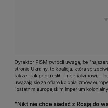
Dyrektor PISM zwrócił uwagę, że "najszers
stronie Ukrainy, to koalicja, która sprzec
także - jak podkreślił - imperializmowi. - 
uważają się za ofiarę kolonializmów europ
"ostatnim europejskim imperium kolonialn
"Nikt nie chce siadać z Rosją do w