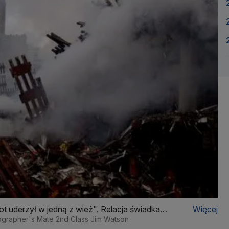
ot uderzył w jedną z wież". Relacja świadka
Więcej
otographer's Mate 2nd Class Jim Watson