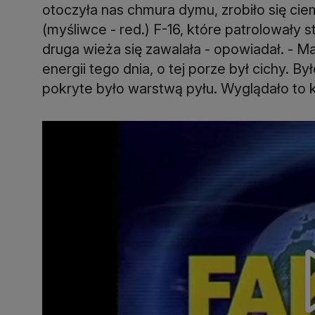
otoczyła nas chmura dymu, zrobiło się cie
(myśliwce - red.) F-16, które patrolowały 
druga wieża się zawalała - opowiadał. - Ma
energii tego dnia, o tej porze był cichy. B
pokryte było warstwą pyłu. Wyglądało to k