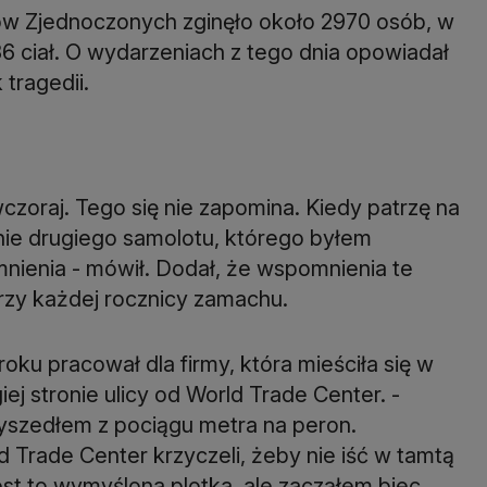
ów Zjednoczonych zginęło około 2970 osób, w
6 ciał. O wydarzeniach z tego dnia opowiadał
tragedii.
czoraj. Tego się nie zapomina. Kiedy patrzę na
nie drugiego samolotu, którego byłem
nienia - mówił. Dodał, że wspomnienia te
przy każdej rocznicy zamachu.
roku pracował dla firmy, która mieściła się w
ej stronie ulicy od World Trade Center. -
yszedłem z pociągu metra na peron.
d Trade Center krzyczeli, żeby nie iść w tamtą
est to wymyślona plotka, ale zacząłem biec