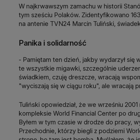
W najkrwawszym zamachu w historii Stan
tym sześciu Polaków. Zidentyfikowano 163
na antenie TVN24 Marcin Tuliński, świadek 
Panika i solidarność
- Pamiętam ten dzień, jakby wydarzył się w
te wszystkie migawki, szczególnie uderze
świadkiem, czuję dreszcze, wracają wspom
"wyciszają się w ciągu roku", ale wracają 
Tuliński opowiedział, że we wrześniu 2001 
kompleksie World Financial Center po drugi
Byłem w tym czasie w drodze do pracy, w
Przechodnie, którzy biegli z podziemi Worl
stronę, bo tam jest bomba. Myślałem, że j