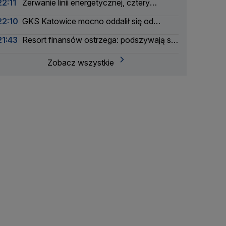
22:11
Zerwanie linii energetycznej, cztery
miejscowości bez prądu. Incydent bada
22:10
GKS Katowice mocno oddalił się od
Żandarmeria Wojskowa
awansu
21:43
Resort finansów ostrzega: podszywają się
pod skarbówkę
Zobacz wszystkie