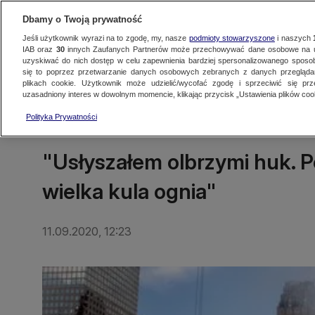
Dbamy o Twoją prywatność
Jeśli użytkownik wyrazi na to zgodę, my, nasze
podmioty stowarzyszone
i naszych
IAB oraz
30
innych Zaufanych Partnerów może przechowywać dane osobowe na ur
uzyskiwać do nich dostęp w celu zapewnienia bardziej spersonalizowanego sposo
się to poprzez przetwarzanie danych osobowych zebranych z danych przegląd
Oglądaj TVN24
Najnowsze
Fakty
Świat
Polska
Regionalne
plikach cookie. Użytkownik może udzielić/wycofać zgodę i sprzeciwić się pr
uzasadniony interes w dowolnym momencie, klikając przycisk „Ustawienia plików cook
Polityka Prywatności
ŚWIAT
"Usłyszałem olbrzymi huk. P
wielka kula ognia"
11.09.2020, 12:23