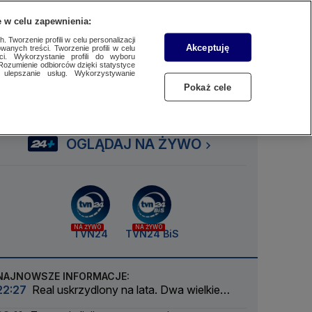
 w celu zapewnienia:
SUBSKRYBUJ
Przejdź do
Szukaj
Zaloguj się
Menu
 Tworzenie profili w celu personalizacji
Akceptuję
wanych treści. Tworzenie profili w celu
ci. Wykorzystanie profili do wyboru
Rozumienie odbiorców dzięki statystyce
ulepszanie usług. Wykorzystywanie
Czytaj
Słuchaj
Oglądaj
Pokaż cele
OGLĄDAJ NA ŻYWO
NA ŻYWO
NA ŻYWO
TVN24
TVN24 BiS
NAJNOWSZE INFORMACJE:
22:27
Real uskrzydlony na lata. Dwa wielkie
ogłoszenia w jeden dzień