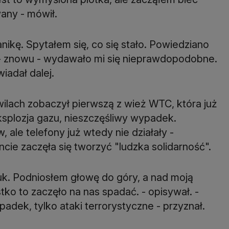
wany - mówił.
nikę. Spytałem się, co się stało. Powiedziano
o - znowu - wydawało mi się nieprawdopodobne.
iadał dalej.
wilach zobaczył pierwszą z wież WTC, która już
ksplozja gazu, nieszczęśliwy wypadek.
ale telefony już wtedy nie działały -
ie zaczęła się tworzyć "ludzka solidarność".
uk. Podniosłem głowę do góry, a nad moją
tko to zaczęło na nas spadać. - opisywał. -
adek, tylko ataki terrorystyczne - przyznał.