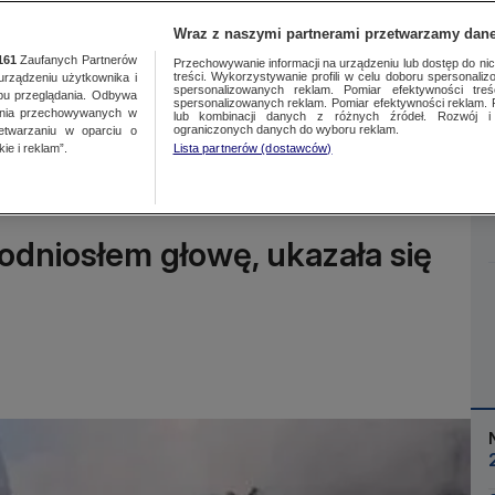
Wraz z naszymi partnerami przetwarzamy dane
161
Zaufanych Partnerów
Przechowywanie informacji na urządzeniu lub dostęp do nich.
treści. Wykorzystywanie profili w celu doboru spersonalizo
ządzeniu użytkownika i
spersonalizowanych reklam. Pomiar efektywności treś
bu przeglądania. Odbywa
spersonalizowanych reklam. Pomiar efektywności reklam. 
ania przechowywanych w
lub kombinacji danych z różnych źródeł. Rozwój i 
Więcej
ograniczonych danych do wyboru reklam.
zetwarzaniu w oparciu o
ie i reklam”.
Lista partnerów (dostawców)
odniosłem głowę, ukazała się