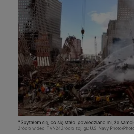
"Spytałem się, co się stało, powiedziano mi, że samol
wydarzeń z 11 września 2001
Źródło wideo: TVN24
Źródło zdj. gł.: U.S. Navy Photo/Ph