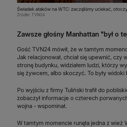
Świadek ataków na WTC: zaczęliśmy uciekać, otoczył
Źródło: TVN24
Zawsze głośny Manhattan "był o te
Gość TVN24 mówił, że w tamtym momencie 
Jak relacjonował, chciał się upewnić, czy
stronę budynku, widziałem ludzi, którzy wy
się żywcem, albo skoczyć. To były widoki 
Po wyjściu z firmy Tuliński trafił do poblis
zobaczył informacje o czterech porwanych
wojna - wspominał.
W tamtym momencie runęła jedna z wież Wo