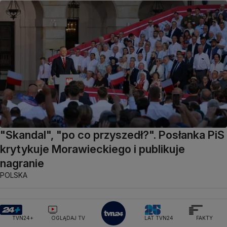
"Skandal", "po co przyszedł?". Posłanka PiS
krytykuje Morawieckiego i publikuje
nagranie
POLSKA
OGLĄDAJ NA ŻYWO
TVN24+
OGLĄDAJ TV
LAT TVN24
FAKTY