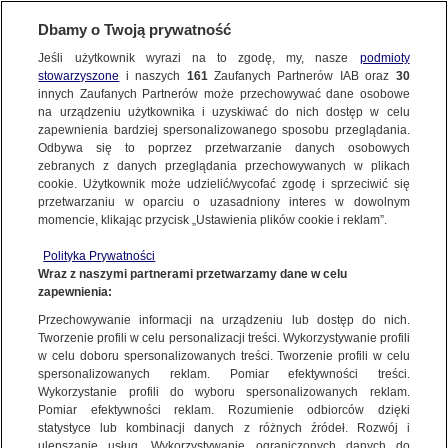
Dbamy o Twoją prywatność
SUBSKRYBUJ
Jeśli użytkownik wyrazi na to zgodę, my, nasze
podmioty
stowarzyszone
i naszych
161
Zaufanych Partnerów IAB oraz
30
ŚWIAT
innych Zaufanych Partnerów może przechowywać dane osobowe
na urządzeniu użytkownika i uzyskiwać do nich dostęp w celu
USA. Kolejne ludzkie szczątki odnalezione
zapewnienia bardziej spersonalizowanego sposobu przeglądania.
w jeziorze Mead
Odbywa się to poprzez przetwarzanie danych osobowych
zebranych z danych przeglądania przechowywanych w plikach
cookie. Użytkownik może udzielić/wycofać zgodę i sprzeciwić się
9.05.2022, 14:48
przetwarzaniu w oparciu o uzasadniony interes w dowolnym
momencie, klikając przycisk „Ustawienia plików cookie i reklam”.
Udostępnij
Polityka Prywatności
Wraz z naszymi partnerami przetwarzamy dane w celu
W jeziorze Mead niedaleko Las Vegas znaleziono
zapewnienia:
kolejne ludzkie szczątki. Woda w zbiorniku opada
Przechowywanie informacji na urządzeniu lub dostęp do nich.
przez trwającą od dwóch dekad suszę. Tydzień
Tworzenie profili w celu personalizacji treści. Wykorzystywanie profili
w celu doboru spersonalizowanych treści. Tworzenie profili w celu
temu żeglarze trafili na beczkę z ludzkim ciałem.
spersonalizowanych reklam. Pomiar efektywności treści.
Policja przewidywała wtedy, że "może być ich
Wykorzystanie profili do wyboru spersonalizowanych reklam.
więcej".
Pomiar efektywności reklam. Rozumienie odbiorców dzięki
statystyce lub kombinacji danych z różnych źródeł. Rozwój i
ulepszanie usług. Wykorzystywanie ograniczonych danych do