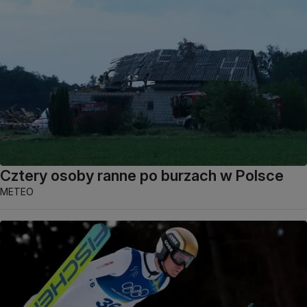
Cztery osoby ranne po burzach w Polsce
METEO