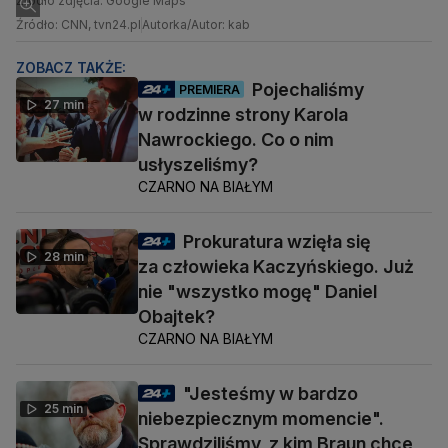
Źródło zdjęcia: Google Maps
Źródło: CNN, tvn24.pl
Autorka/Autor: kab
ZOBACZ TAKŻE:
Pojechaliśmy
PREMIERA
27 min
w rodzinne strony Karola
Nawrockiego. Co o nim
usłyszeliśmy?
CZARNO NA BIAŁYM
Prokuratura wzięła się
28 min
za człowieka Kaczyńskiego. Już
nie "wszystko mogę" Daniel
Obajtek?
CZARNO NA BIAŁYM
"Jesteśmy w bardzo
25 min
niebezpiecznym momencie".
Sprawdziliśmy, z kim Braun chce