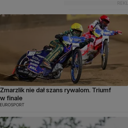
Zmarzlik nie dał szans rywalom. Triumf
w finale
EUROSPORT