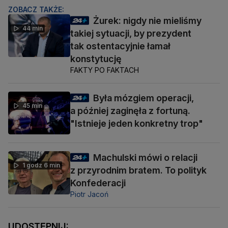
ZOBACZ TAKŻE:
Żurek: nigdy nie mieliśmy
44 min
takiej sytuacji, by prezydent
tak ostentacyjnie łamał
konstytucję
FAKTY PO FAKTACH
Była mózgiem operacji,
45 min
a później zaginęła z fortuną.
"Istnieje jeden konkretny trop"
Machulski mówi o relacji
1 godz 6 min
z przyrodnim bratem. To polityk
Konfederacji
Piotr Jacoń
UDOSTĘPNIJ: