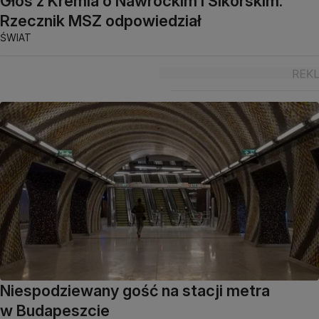
Głos z Kremla o Nawrockim i Sikorskim.
Rzecznik MSZ odpowiedział
ŚWIAT
Niespodziewany gość na stacji metra
w Budapeszcie