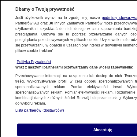
Dbamy o Twoją prywatność
Jeśli użytkownik wyrazi na to zgodę, my, nasze
podmioty stowarzys
Partnerów IAB oraz
30
innych Zaufanych Partnerów może przechowywa
użytkownika i uzyskiwać do nich dostęp w celu zapewnienia bardzi
przeglądania. Odbywa się to poprzez przetwarzanie danych os
przeglądania przechowywanych w plikach cookie. Użytkownik może udzie
ŚWIAT
się przetwarzaniu w oparciu o uzasadniony interes w dowolnym momencie
plików cookie i reklam”.
Elizabeth Holmes uznana za winną
Polityka Prywatności
defraudacji i oszustw. Grozi jej do 20 lat
Wraz z naszymi partnerami przetwarzamy dane w celu zapewnienia:
więzienia
Przechowywanie informacji na urządzeniu lub dostęp do nich. Tworzeni
treści. Wykorzystywanie profili w celu doboru spersonalizowanych tr
4.01.2022, 06:44
spersonalizowanych reklam. Pomiar efektywności treści. Wyko
spersonalizowanych reklam. Pomiar efektywności reklam. Rozumienie o
kombinacji danych z różnych źródeł. Rozwój i ulepszanie usług. Wykor
Udostępnij
do wyboru reklam.
Lista partnerów (dostawców)
Elizabeth Holmes, założycielka start-upu
Theranos, która chwaliła się opracowaniem
rewolucyjnego testu krwi, została uznana w
Akceptuję