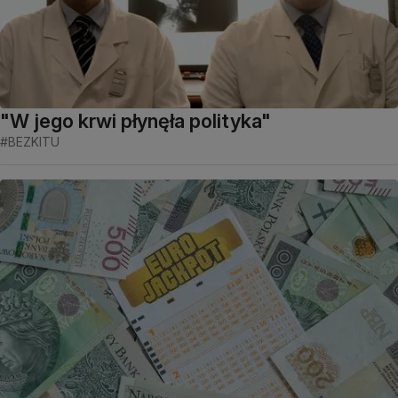
"W jego krwi płynęła polityka"
#BEZKITU