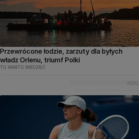
Przewrócone łodzie, zarzuty dla byłych
władz Orlenu, triumf Polki
TO WARTO WIEDZIEĆ