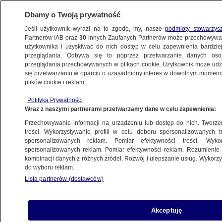
Dbamy o Twoją prywatność
Jeśli użytkownik wyrazi na to zgodę, my, nasze
podmioty stowarzys
Partnerów IAB oraz
30
innych Zaufanych Partnerów może przechowywa
użytkownika i uzyskiwać do nich dostęp w celu zapewnienia bardzi
przeglądania. Odbywa się to poprzez przetwarzanie danych os
przeglądania przechowywanych w plikach cookie. Użytkownik może udzie
ŚWIAT
się przetwarzaniu w oparciu o uzasadniony interes w dowolnym momencie
plików cookie i reklam”.
Rosja edukuje separatystyczne
Polityka Prywatności
Naddniestrze. "Humanitarny projekt
Wraz z naszymi partnerami przetwarzamy dane w celu zapewnienia:
Putina"
Przechowywanie informacji na urządzeniu lub dostęp do nich. Tworzeni
treści. Wykorzystywanie profili w celu doboru spersonalizowanych tr
1.09.2015, 13:39
Aktualizacja:
1.09.2015, 13:42
spersonalizowanych reklam. Pomiar efektywności treści. Wyko
spersonalizowanych reklam. Pomiar efektywności reklam. Rozumienie o
kombinacji danych z różnych źródeł. Rozwój i ulepszanie usług. Wykor
Udostępnij
do wyboru reklam.
Lista partnerów (dostawców)
Akceptuję