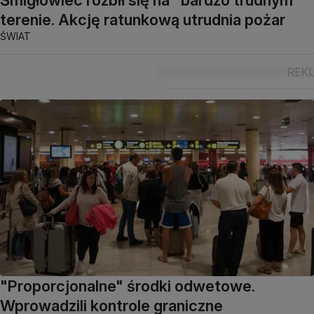
Śmigłowiec rozbił się na "bardzo trudnym"
terenie. Akcję ratunkową utrudnia pożar
ŚWIAT
"Proporcjonalne" środki odwetowe.
Wprowadzili kontrole graniczne