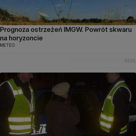
Prognoza ostrzeżeń IMGW. Powrót skwaru
na horyzoncie
METEO