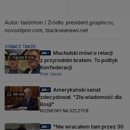
Autor: tas\mtom / Źródło: president.gospmr.ru,
novostipmr.com, blackseanews.net
ZOBACZ TAKŻE:
Machulski mówi o relacji
1 godz 6 min
z przyrodnim bratem. To polityk
Konfederacji
Piotr Jacoń
Amerykański senat
38 min
zdecydował. "Zła wiadomość dla
Rosji"
ROZMOWY NA SZCZYCIE
"Nie wracałem tam przez 30