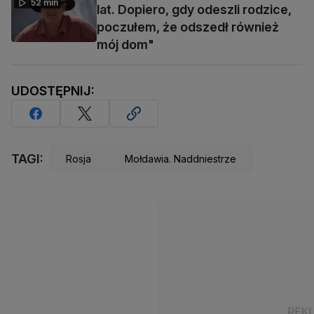
52 min
lat. Dopiero, gdy odeszli rodzice,
poczułem, że odszedł również
mój dom"
UDOSTĘPNIJ:
TAGI:
Rosja
Mołdawia. Naddniestrze