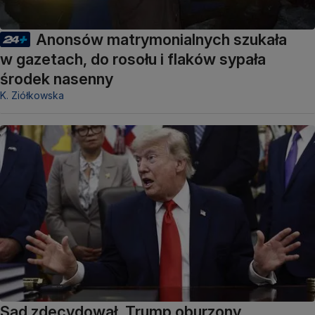
Anonsów matrymonialnych szukała
w gazetach, do rosołu i flaków sypała
środek nasenny
K. Ziółkowska
Sąd zdecydował, Trump oburzony.